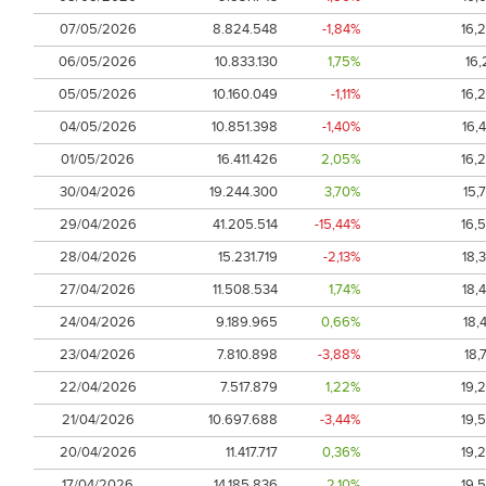
07/05/2026
8.824.548
-1,84%
16,
06/05/2026
10.833.130
1,75%
16,
05/05/2026
10.160.049
-1,11%
16,
04/05/2026
10.851.398
-1,40%
16,
01/05/2026
16.411.426
2,05%
16,
30/04/2026
19.244.300
3,70%
15,
29/04/2026
41.205.514
-15,44%
16,
28/04/2026
15.231.719
-2,13%
18,
27/04/2026
11.508.534
1,74%
18,
24/04/2026
9.189.965
0,66%
18,
23/04/2026
7.810.898
-3,88%
18,
22/04/2026
7.517.879
1,22%
19,
21/04/2026
10.697.688
-3,44%
19,
20/04/2026
11.417.717
0,36%
19,
17/04/2026
14.185.836
2,10%
19,