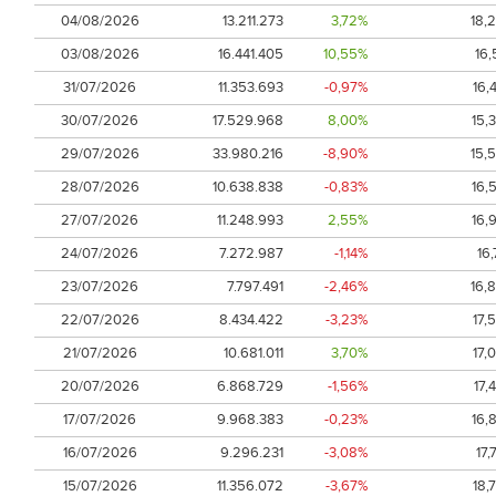
04/08/2026
13.211.273
3,72%
18,
03/08/2026
16.441.405
10,55%
16,
31/07/2026
11.353.693
-0,97%
16,
30/07/2026
17.529.968
8,00%
15,
29/07/2026
33.980.216
-8,90%
15,
28/07/2026
10.638.838
-0,83%
16,
27/07/2026
11.248.993
2,55%
16,
24/07/2026
7.272.987
-1,14%
16,
23/07/2026
7.797.491
-2,46%
16,
22/07/2026
8.434.422
-3,23%
17,
21/07/2026
10.681.011
3,70%
17,
20/07/2026
6.868.729
-1,56%
17,
17/07/2026
9.968.383
-0,23%
16,
16/07/2026
9.296.231
-3,08%
17,
15/07/2026
11.356.072
-3,67%
18,