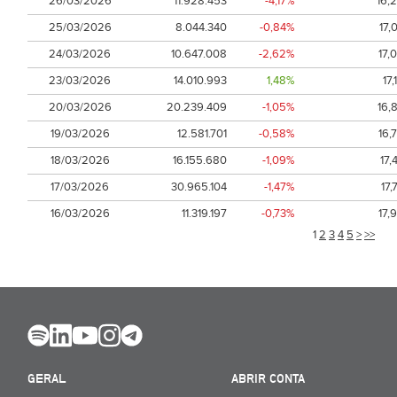
26/03/2026
11.928.453
-4,17%
16,
25/03/2026
8.044.340
-0,84%
17,
24/03/2026
10.647.008
-2,62%
17,
23/03/2026
14.010.993
1,48%
17,
20/03/2026
20.239.409
-1,05%
16,
19/03/2026
12.581.701
-0,58%
16,
18/03/2026
16.155.680
-1,09%
17,
17/03/2026
30.965.104
-1,47%
17,
16/03/2026
11.319.197
-0,73%
17,
1
2
3
4
5
>
>>
GERAL
ABRIR CONTA