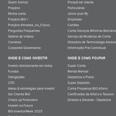
Quem Somos
Porquê ser cliente
Preçário
Particulares
Minha conta
Júnior (sub-18)
Preçário BiG +
Empresas
Preçário #Investe_no_Futuro
Cartões
Perguntas Frequentes
Conta Serviços Mínimos Bancário
Galeria de Vídeos
Serviço de Mudança de Conta
Carreiras
Glossário de Terminologia Abrevi
Corporate Governance
Informação Pré-Contratual
ONDE E COMO INVESTIR
ONDE E COMO POUPAR
Investir directamente em bolsa
Super Conta
Fundos
Renda Mensal
Obrigações
Depósitos a Prazo
CFD
Super Depósito
Ideias & estratégias para investir
Conta Poupança BiG Aforro
Ser Cliente BiG
Certificados de Aforro e Tesouro
Check up Financeiro
Direitos e Deveres - Depósitos
Investir no Futuro
BiG InvestorWeek 2025
;