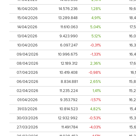
16/04/2026
14.576.236
1,28%
19,
15/04/2026
13.289.848
4,91%
18,
14/04/2026
11.610.063
5,04%
17,
13/04/2026
9.423.990
5,12%
16,
10/04/2026
6.097.247
-0,31%
16,
09/04/2026
10.996.675
-1,33%
16,
08/04/2026
12.189.312
2,36%
17,
07/04/2026
10.419.408
-0,98%
16,
06/04/2026
8.834.881
2,65%
15,
02/04/2026
11.235.224
1,41%
15,
01/04/2026
9.353.792
-1,57%
16,
31/03/2026
10.814.523
4,82%
15,
30/03/2026
12.932.992
-0,53%
15,
27/03/2026
11.491.784
-4,03%
15,