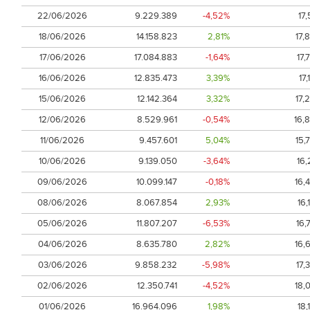
22/06/2026
9.229.389
-4,52%
17,
18/06/2026
14.158.823
2,81%
17,
17/06/2026
17.084.883
-1,64%
17,
16/06/2026
12.835.473
3,39%
17,
15/06/2026
12.142.364
3,32%
17,
12/06/2026
8.529.961
-0,54%
16,
11/06/2026
9.457.601
5,04%
15,
10/06/2026
9.139.050
-3,64%
16,
09/06/2026
10.099.147
-0,18%
16,
08/06/2026
8.067.854
2,93%
16,
05/06/2026
11.807.207
-6,53%
16,
04/06/2026
8.635.780
2,82%
16,
03/06/2026
9.858.232
-5,98%
17,
02/06/2026
12.350.741
-4,52%
18,
01/06/2026
16.964.096
1,98%
18,