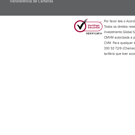
Transferência de Carteiras
;
Por favor leia o
Acord
Todos os direitos res
Investimento Global S
CMVM autorizada a pr
CVM. Para qualquer in
330 53 72/9 (Chamada
tarifário que tiver a