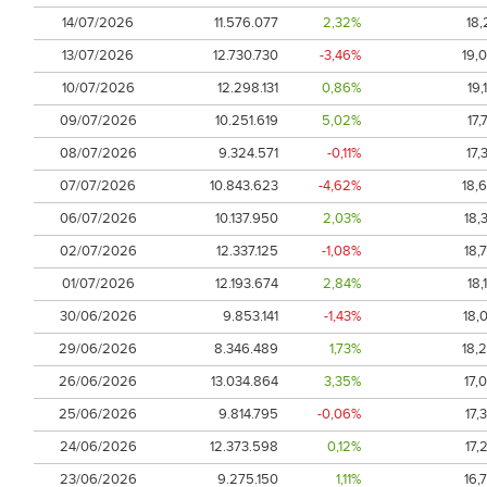
14/07/2026
11.576.077
2,32%
18,
13/07/2026
12.730.730
-3,46%
19,
10/07/2026
12.298.131
0,86%
19,
09/07/2026
10.251.619
5,02%
17,
08/07/2026
9.324.571
-0,11%
17,
07/07/2026
10.843.623
-4,62%
18,
06/07/2026
10.137.950
2,03%
18,
02/07/2026
12.337.125
-1,08%
18,
01/07/2026
12.193.674
2,84%
18,
30/06/2026
9.853.141
-1,43%
18,
29/06/2026
8.346.489
1,73%
18,
26/06/2026
13.034.864
3,35%
17,
25/06/2026
9.814.795
-0,06%
17,
24/06/2026
12.373.598
0,12%
17,
23/06/2026
9.275.150
1,11%
16,