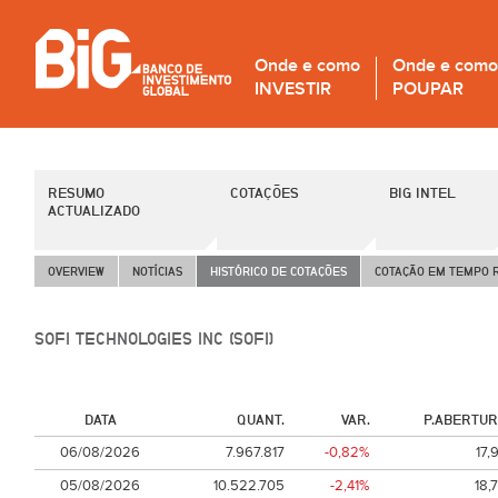
Onde e como
Onde e como
INVESTIR
POUPAR
RESUMO
COTAÇÕES
BIG INTEL
ACTUALIZADO
OVERVIEW
NOTÍCIAS
HISTÓRICO DE COTAÇÕES
COTAÇÃO EM TEMPO 
SOFI TECHNOLOGIES INC (SOFI)
DATA
QUANT.
VAR.
P.ABERTU
06/08/2026
7.967.817
-0,82%
17,
05/08/2026
10.522.705
-2,41%
18,