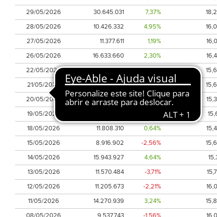
29/05/2026
30.645.031
7,37%
18,
28/05/2026
10.426.332
4,95%
16,
27/05/2026
11.377.611
1,19%
16,
26/05/2026
16.633.660
2,30%
16,
22/05/2026
8.167.276
-0,19%
15,
21/05/2026
9.111.230
-0,25%
15,
20/05/2026
8.561.045
3,02%
15,
19/05/2026
11.363.422
-3,06%
15,
18/05/2026
11.808.310
0,64%
15,
15/05/2026
8.916.902
-2,56%
15,
14/05/2026
15.943.927
4,64%
15,
13/05/2026
11.570.484
-3,71%
15,
12/05/2026
11.205.673
-2,21%
16,
11/05/2026
14.270.939
3,24%
15,
08/05/2026
9.537.743
-1,56%
16,