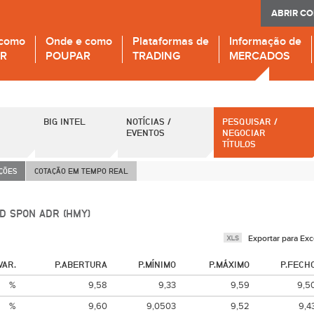
ABRIR C
 como
Onde e como
Plataformas de
Informação de
IR
POUPAR
TRADING
MERCADOS
BIG INTEL
NOTÍCIAS /
PESQUISAR /
EVENTOS
NEGOCIAR
TÍTULOS
AÇÕES
COTAÇÃO EM TEMPO REAL
D SPON ADR (HMY)
Exportar para Exc
VAR.
P.ABERTURA
P.MÍNIMO
P.MÁXIMO
P.FECH
%
9,58
9,33
9,59
9,5
%
9,60
9,0503
9,52
9,4