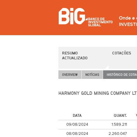
Onde e
INVEST
RESUMO
COTAÇÕES
ACTUALIZADO
OVERVIEW
NOTÍCIAS
HISTÓRICO DE COT
HARMONY GOLD MINING COMPANY LT
DATA
QUANT.
09/08/2024
1.589.211
08/08/2024
2.260.047