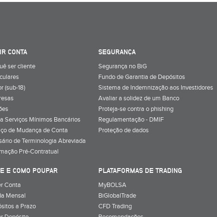
IR CONTA
SEGURANÇA
uê ser cliente
Segurança no BiG
iculares
Fundo de Garantia de Depósitos
r (sub-18)
Sistema de Indemnização aos Investidores
resas
Avaliar a solidez de um Banco
ões
Proteja-se contra o phishing
a Serviços Mínimos Bancários
Regulamentação - DMIF
iço de Mudança de Conta
Proteção de dados
sário de Terminologia Abreviada
rmação Pré-Contratual
E E COMO POUPAR
PLATAFORMAS DE TRADING
r Conta
MyBOLSA
a Mensal
BiGlobalTrade
sitos a Prazo
CFD Trading
r Depósito
Recomendações