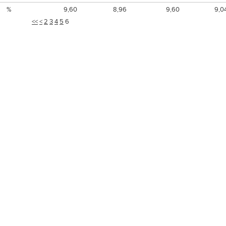
%
9,60
8,96
9,60
9,0
<<
<
2
3
4
5
6