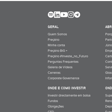
GERAL
ABR
Quem Somos
Porq
Preçário
Part
Minha conta
Júnio
Preçário BiG +
Emp
Preçário #Investe_no_Futuro
Cart
Perguntas Frequentes
Cont
Galeria de Vídeos
Serv
Carreiras
Glos
Corporate Governance
Info
ONDE E COMO INVESTIR
OND
Investir directamente em bolsa
Supe
Fundos
Rend
Obrigações
Depó
CFD
Supe