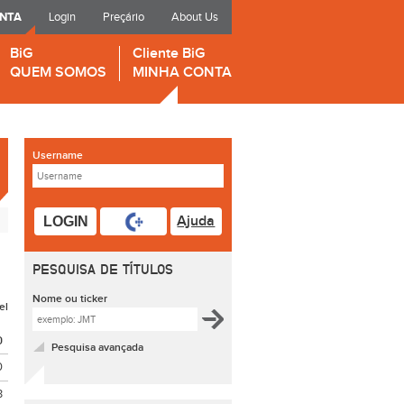
ONTA
Login
Preçário
About Us
BiG
Cliente BiG
QUEM SOMOS
MINHA CONTA
Username
Ajuda
LOGIN
PESQUISA DE TÍTULOS
Nome ou ticker
el
O
Pesquisa avançada
0
3