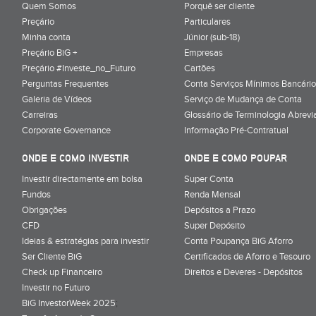
Quem Somos
Porquê ser cliente
Preçário
Particulares
Minha conta
Júnior (sub-18)
Preçário BiG +
Empresas
Preçário #Investe_no_Futuro
Cartões
Perguntas Frequentes
Conta Serviços Mínimos Bancário
Galeria de Vídeos
Serviço de Mudança de Conta
Carreiras
Glossário de Terminologia Abrevi
Corporate Governance
Informação Pré-Contratual
ONDE E COMO INVESTIR
ONDE E COMO POUPAR
Investir directamente em bolsa
Super Conta
Fundos
Renda Mensal
Obrigações
Depósitos a Prazo
CFD
Super Depósito
Ideias & estratégias para investir
Conta Poupança BiG Aforro
Ser Cliente BiG
Certificados de Aforro e Tesouro
Check up Financeiro
Direitos e Deveres - Depósitos
Investir no Futuro
BiG InvestorWeek 2025
;