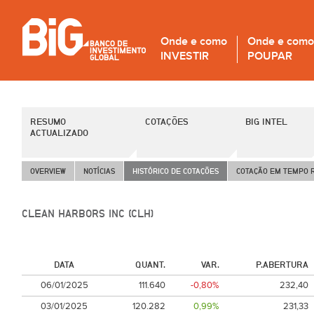
Onde e como
Onde e como
INVESTIR
POUPAR
RESUMO
COTAÇÕES
BIG INTEL
ACTUALIZADO
OVERVIEW
NOTÍCIAS
HISTÓRICO DE COTAÇÕES
COTAÇÃO EM TEMPO 
CLEAN HARBORS INC (CLH)
DATA
QUANT.
VAR.
P.ABERTURA
06/01/2025
111.640
-0,80%
232,40
03/01/2025
120.282
0,99%
231,33