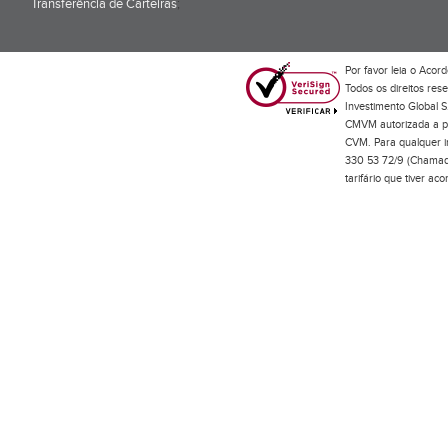
Transferência de Carteiras
;
Por favor leia o
Acord
Todos os direitos res
Investimento Global S
CMVM autorizada a pr
CVM. Para qualquer in
330 53 72/9 (Chamada
tarifário que tiver a