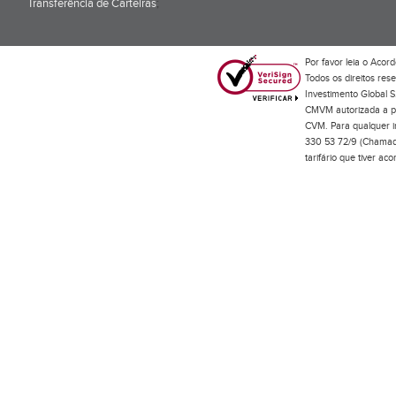
Transferência de Carteiras
;
Por favor leia o
Acord
Todos os direitos res
Investimento Global S
CMVM autorizada a pr
CVM. Para qualquer in
330 53 72/9 (Chamada
tarifário que tiver a