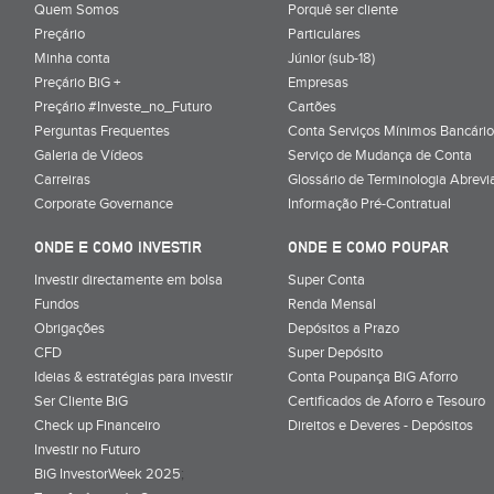
Quem Somos
Porquê ser cliente
Preçário
Particulares
Minha conta
Júnior (sub-18)
Preçário BiG +
Empresas
Preçário #Investe_no_Futuro
Cartões
Perguntas Frequentes
Conta Serviços Mínimos Bancário
Galeria de Vídeos
Serviço de Mudança de Conta
Carreiras
Glossário de Terminologia Abrevi
Corporate Governance
Informação Pré-Contratual
ONDE E COMO INVESTIR
ONDE E COMO POUPAR
Investir directamente em bolsa
Super Conta
Fundos
Renda Mensal
Obrigações
Depósitos a Prazo
CFD
Super Depósito
Ideias & estratégias para investir
Conta Poupança BiG Aforro
Ser Cliente BiG
Certificados de Aforro e Tesouro
Check up Financeiro
Direitos e Deveres - Depósitos
Investir no Futuro
BiG InvestorWeek 2025
;