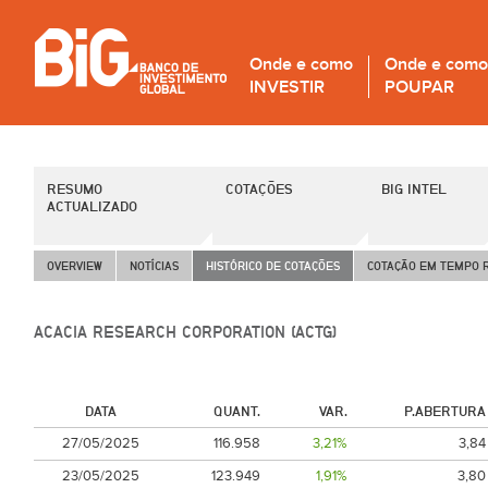
Onde e como
Onde e como
INVESTIR
POUPAR
RESUMO
COTAÇÕES
BIG INTEL
ACTUALIZADO
OVERVIEW
NOTÍCIAS
HISTÓRICO DE COTAÇÕES
COTAÇÃO EM TEMPO 
ACACIA RESEARCH CORPORATION (ACTG)
DATA
QUANT.
VAR.
P.ABERTURA
27/05/2025
116.958
3,21%
3,84
23/05/2025
123.949
1,91%
3,80