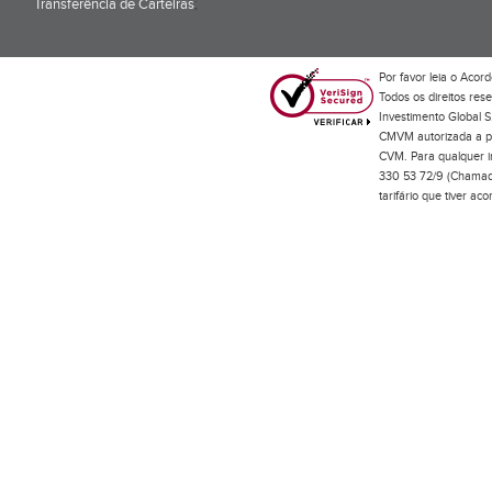
Transferência de Carteiras
;
Por favor leia o
Acord
Todos os direitos res
Investimento Global S
CMVM autorizada a pr
CVM. Para qualquer in
330 53 72/9 (Chamada
tarifário que tiver a