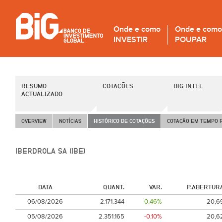
Onde e como
Onde e como
INVESTIR
POUPAR
RESUMO
COTAÇÕES
BIG INTEL
ACTUALIZADO
OVERVIEW
NOTÍCIAS
HISTÓRICO DE COTAÇÕES
COTAÇÃO EM TEMPO 
IBERDROLA SA (IBE)
DATA
QUANT.
VAR.
P.ABERTUR
06/08/2026
2.171.344
0,46%
20,6
05/08/2026
2.351.165
-0,10%
20,6