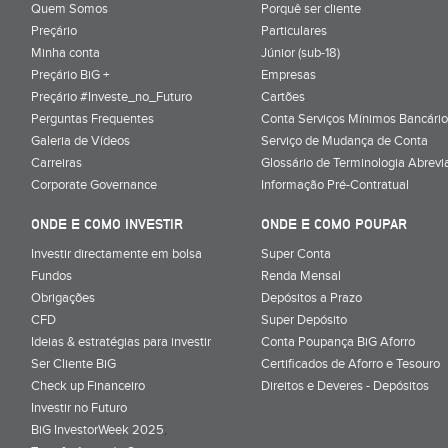
Quem Somos
Porquê ser cliente
Preçário
Particulares
Minha conta
Júnior (sub-18)
Preçário BiG +
Empresas
Preçário #Investe_no_Futuro
Cartões
Perguntas Frequentes
Conta Serviços Mínimos Bancário
Galeria de Vídeos
Serviço de Mudança de Conta
Carreiras
Glossário de Terminologia Abrevi
Corporate Governance
Informação Pré-Contratual
ONDE E COMO INVESTIR
ONDE E COMO POUPAR
Investir directamente em bolsa
Super Conta
Fundos
Renda Mensal
Obrigações
Depósitos a Prazo
CFD
Super Depósito
Ideias & estratégias para investir
Conta Poupança BiG Aforro
Ser Cliente BiG
Certificados de Aforro e Tesouro
Check up Financeiro
Direitos e Deveres - Depósitos
Investir no Futuro
BiG InvestorWeek 2025
;