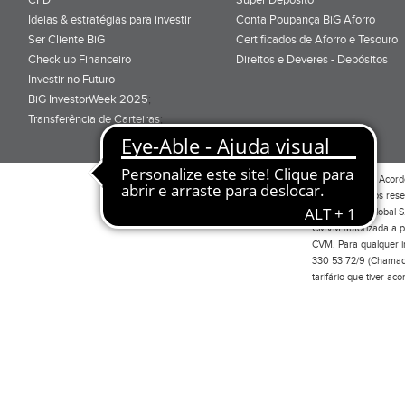
Ideias & estratégias para investir
Conta Poupança BiG Aforro
Ser Cliente BiG
Certificados de Aforro e Tesouro
Check up Financeiro
Direitos e Deveres - Depósitos
Investir no Futuro
BiG InvestorWeek 2025
;
Transferência de Carteiras
;
Por favor leia o
Acord
Todos os direitos res
Investimento Global S
CMVM autorizada a pr
CVM. Para qualquer in
330 53 72/9 (Chamada
tarifário que tiver a