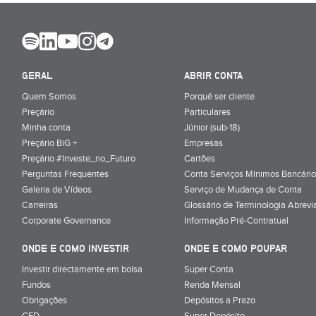
GERAL
ABRIR CONTA
Quem Somos
Porquê ser cliente
Preçário
Particulares
Minha conta
Júnior (sub-18)
Preçário BiG +
Empresas
Preçário #Investe_no_Futuro
Cartões
Perguntas Frequentes
Conta Serviços Mínimos Bancário
Galeria de Vídeos
Serviço de Mudança de Conta
Carreiras
Glossário de Terminologia Abrevi
Corporate Governance
Informação Pré-Contratual
ONDE E COMO INVESTIR
ONDE E COMO POUPAR
Investir directamente em bolsa
Super Conta
Fundos
Renda Mensal
Obrigações
Depósitos a Prazo
CFD
Super Depósito