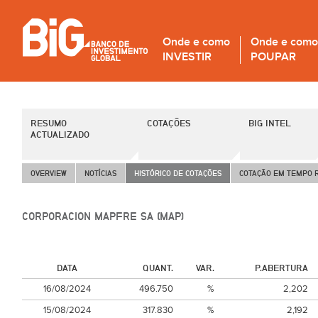
Onde e como
Onde e como
INVESTIR
POUPAR
RESUMO
COTAÇÕES
BIG INTEL
ACTUALIZADO
OVERVIEW
NOTÍCIAS
HISTÓRICO DE COTAÇÕES
COTAÇÃO EM TEMPO 
CORPORACION MAPFRE SA (MAP)
DATA
QUANT.
VAR.
P.ABERTURA
16/08/2024
496.750
%
2,202
15/08/2024
317.830
%
2,192