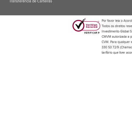
Transferência de Carteiras
;
Por favor leia o
Acord
Todos os direitos res
Investimento Global S
CMVM autorizada a pr
CVM. Para qualquer in
330 53 72/9 (Chamada
tarifário que tiver a