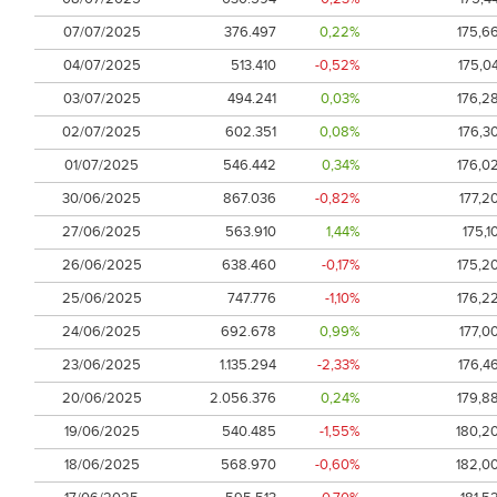
07/07/2025
376.497
0,22%
175,6
04/07/2025
513.410
-0,52%
175,0
03/07/2025
494.241
0,03%
176,2
02/07/2025
602.351
0,08%
176,3
01/07/2025
546.442
0,34%
176,0
30/06/2025
867.036
-0,82%
177,2
27/06/2025
563.910
1,44%
175,1
26/06/2025
638.460
-0,17%
175,2
25/06/2025
747.776
-1,10%
176,2
24/06/2025
692.678
0,99%
177,0
23/06/2025
1.135.294
-2,33%
176,4
20/06/2025
2.056.376
0,24%
179,8
19/06/2025
540.485
-1,55%
180,2
18/06/2025
568.970
-0,60%
182,0