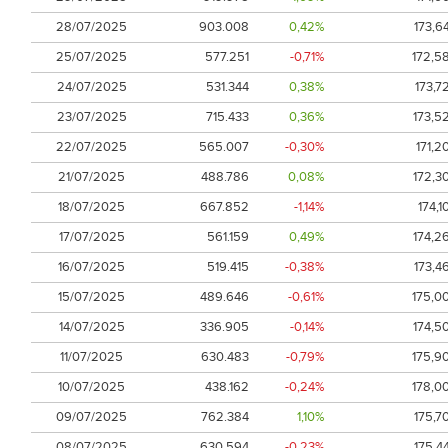
28/07/2025
903.008
0,42%
173,6
25/07/2025
577.251
-0,71%
172,5
24/07/2025
531.344
0,38%
173,7
23/07/2025
715.433
0,36%
173,5
22/07/2025
565.007
-0,30%
171,2
21/07/2025
488.786
0,08%
172,3
18/07/2025
667.852
-1,14%
174,1
17/07/2025
561.159
0,49%
174,2
16/07/2025
519.415
-0,38%
173,4
15/07/2025
489.646
-0,61%
175,0
14/07/2025
336.905
-0,14%
174,5
11/07/2025
630.483
-0,79%
175,9
10/07/2025
438.162
-0,24%
178,0
09/07/2025
762.384
1,10%
175,7
08/07/2025
630.594
-0,23%
175,4