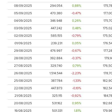
08/09/2025
294.054
0,88%
175,7
05/09/2025
470.380
-0,47%
177,0
04/09/2025
346.948
0,26%
175,7
03/09/2025
447.242
0,48%
175,0
02/09/2025
585.155
-0,79%
175,5
01/09/2025
239.231
0,05%
176,5
29/08/2025
476.997
-0,67%
177,2
28/08/2025
392.884
-0,37%
179,1
27/08/2025
329.740
0,79%
176,5
26/08/2025
1.514.544
-2,23%
178,7
25/08/2025
387.784
-1,33%
182,9
22/08/2025
447.873
-0,10%
182,5
21/08/2025
325.115
-0,92%
184,7
20/08/2025
531.162
0,95%
182,6
19/08/2025
501.331
1,81%
179,9