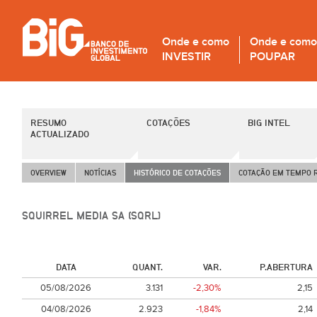
Onde e como
Onde e como
INVESTIR
POUPAR
RESUMO
COTAÇÕES
BIG INTEL
ACTUALIZADO
OVERVIEW
NOTÍCIAS
HISTÓRICO DE COTAÇÕES
COTAÇÃO EM TEMPO 
SQUIRREL MEDIA SA (SQRL)
DATA
QUANT.
VAR.
P.ABERTURA
05/08/2026
3.131
-2,30%
2,15
04/08/2026
2.923
-1,84%
2,14