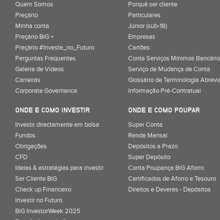
Quem Somos
Porquê ser cliente
Preçário
Particulares
Minha conta
Júnior (sub-18)
Preçário BiG +
Empresas
Preçário #Investe_no_Futuro
Cartões
Perguntas Frequentes
Conta Serviços Mínimos Bancário
Galeria de Vídeos
Serviço de Mudança de Conta
Carreiras
Glossário de Terminologia Abrevi
Corporate Governance
Informação Pré-Contratual
ONDE E COMO INVESTIR
ONDE E COMO POUPAR
Investir directamente em bolsa
Super Conta
Fundos
Renda Mensal
Obrigações
Depósitos a Prazo
CFD
Super Depósito
Ideias & estratégias para investir
Conta Poupança BiG Aforro
Ser Cliente BiG
Certificados de Aforro e Tesouro
Check up Financeiro
Direitos e Deveres - Depósitos
Investir no Futuro
BiG InvestorWeek 2025
;