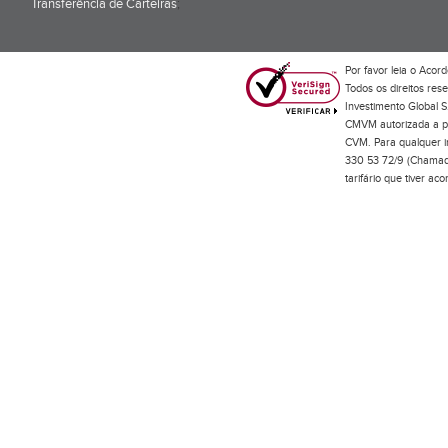
Transferência de Carteiras
;
Por favor leia o
Acord
Todos os direitos res
Investimento Global S
CMVM autorizada a pr
CVM. Para qualquer in
330 53 72/9 (Chamada
tarifário que tiver a