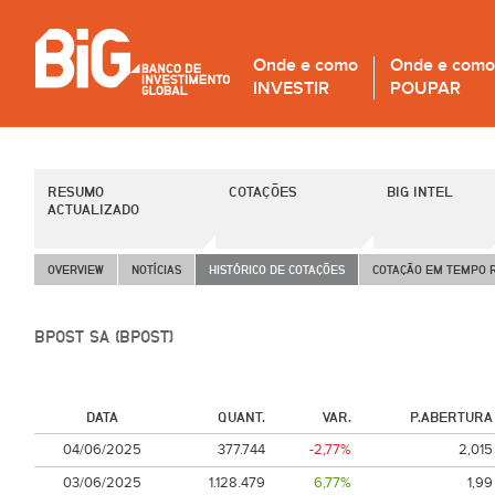
Onde e como
Onde e como
INVESTIR
POUPAR
RESUMO
COTAÇÕES
BIG INTEL
ACTUALIZADO
OVERVIEW
NOTÍCIAS
HISTÓRICO DE COTAÇÕES
COTAÇÃO EM TEMPO 
BPOST SA (BPOST)
DATA
QUANT.
VAR.
P.ABERTURA
04/06/2025
377.744
-2,77%
2,015
03/06/2025
1.128.479
6,77%
1,99