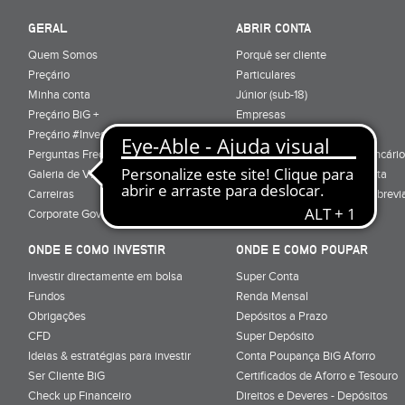
GERAL
ABRIR CONTA
Quem Somos
Porquê ser cliente
Preçário
Particulares
Minha conta
Júnior (sub-18)
Preçário BiG +
Empresas
Preçário #Investe_no_Futuro
Cartões
Perguntas Frequentes
Conta Serviços Mínimos Bancário
Galeria de Vídeos
Serviço de Mudança de Conta
Carreiras
Glossário de Terminologia Abrevi
Corporate Governance
Informação Pré-Contratual
ONDE E COMO INVESTIR
ONDE E COMO POUPAR
Investir directamente em bolsa
Super Conta
Fundos
Renda Mensal
Obrigações
Depósitos a Prazo
CFD
Super Depósito
Ideias & estratégias para investir
Conta Poupança BiG Aforro
Ser Cliente BiG
Certificados de Aforro e Tesouro
Check up Financeiro
Direitos e Deveres - Depósitos