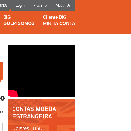
ONTA
Login
Preçário
About Us
BiG
Cliente BiG
QUEM SOMOS
MINHA CONTA
03