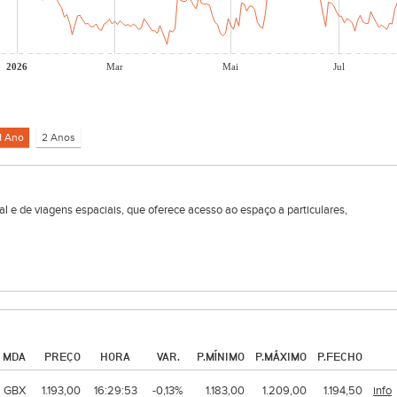
2026
Mar
Mai
Jul
l e de viagens espaciais, que oferece acesso ao espaço a particulares,
MDA
PREÇO
HORA
VAR.
P.MÍNIMO
P.MÁXIMO
P.FECHO
GBX
1.193,00
16:29:53
-0,13%
1.183,00
1.209,00
1.194,50
info