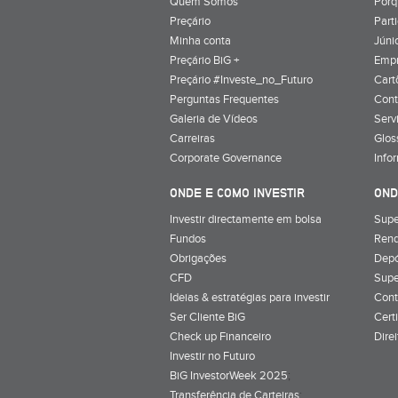
Quem Somos
Porq
Preçário
Part
Minha conta
Júnio
Preçário BiG +
Emp
Preçário #Investe_no_Futuro
Cart
Perguntas Frequentes
Cont
Galeria de Vídeos
Serv
Carreiras
Glos
Corporate Governance
Info
ONDE E COMO INVESTIR
OND
Investir directamente em bolsa
Supe
Fundos
Rend
Obrigações
Depó
CFD
Supe
Ideias & estratégias para investir
Cont
Ser Cliente BiG
Cert
Check up Financeiro
Dire
Investir no Futuro
BiG InvestorWeek 2025
;
Transferência de Carteiras
;