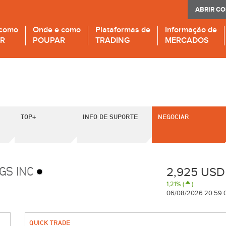
ABRIR C
 como
Onde e como
Plataformas de
Informação de
IR
POUPAR
TRADING
MERCADOS
TOP+
INFO DE SUPORTE
NEGOCIAR
NGS INC
2,925 USD
1,21% (
)
06/08/2026 20:59:
QUICK TRADE