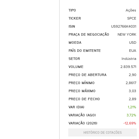
TIPO
Ações
TICKER
SPCE
ISIN
US92766K4031
PRAÇA DE NEGOCIAÇÃO
NEW YORK
MOEDA
USD
PAÍS DO EMITENTE
EUA
SETOR
Indústria
VOLUME
2.839.571
PREÇO DE ABERTURA
2,90
PREÇO MÍNIMO
2,8617
PREÇO MÁXIMO
3,03
PREÇO DE FECHO
2,89
VAR (DIA)
1,21%
VARIAÇÃO (AGO)
3,72%
VARIAÇÃO (2026)
-12,69%
HISTÓRICO DE COTAÇÕES