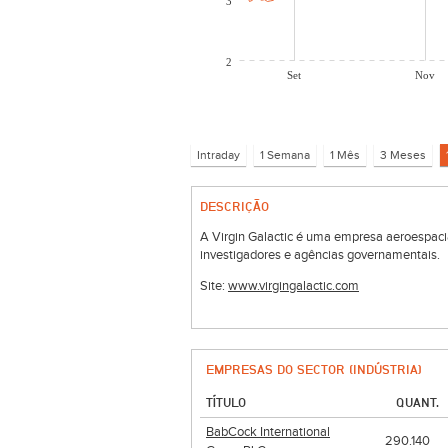
3
2
Set
Nov
DESCRIÇÃO
A Virgin Galactic é uma empresa aeroespacia
investigadores e agências governamentais.
Site:
www.virgingalactic.com
EMPRESAS DO SECTOR (INDÚSTRIA)
TÍTULO
QUANT.
BabCock International
290.140