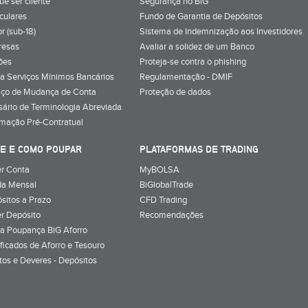
uê ser cliente
Segurança no BiG
iculares
Fundo de Garantia de Depósitos
r (sub-18)
Sistema de Indemnização aos Investidores
resas
Avaliar a solidez de um Banco
ões
Proteja-se contra o phishing
a Serviços Mínimos Bancários
Regulamentação - DMIF
iço de Mudança de Conta
Proteção de dados
sário de Terminologia Abreviada
rmação Pré-Contratual
E E COMO POUPAR
PLATAFORMAS DE TRADING
r Conta
MyBOLSA
a Mensal
BiGlobalTrade
sitos a Prazo
CFD Trading
r Depósito
Recomendações
a Poupança BiG Aforro
ificados de Aforro e Tesouro
itos e Deveres - Depósitos