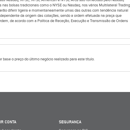
bolsas Nasdaq, NYSE, NYSE American e NYSE Arca são fornecidas pelo Nasdaq
s nas bolsas tradicionais como o NYSE ou Nasdaq, nos vários Multilateral Trading
oderão diferir ligeira e momentaneamente umas das outras com tendência natural
ndependente da origem das cotações, sendo a ordem efetuada na praça que
rdem, de acordo com a Política de Receção, Execução e Transmissão de Ordens
 base o preço do último negócio realizado para este título.
IR CONTA
SEGURANÇA