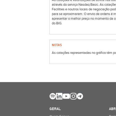
As cotações e valorizações de ativos nas 
através do serviço Nasdaq Basic. As cotaçõe
Facilities e noutros locais de negociação p
para se aproximarem. O envio de ordens é i
apresentar o melhor preço no momento da o
do BiG.
NOTAS
As cotações representadas no gráfico têm por
GERAL
ABR