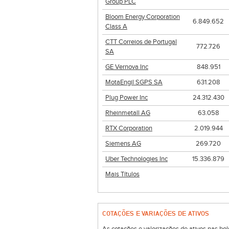
Group PLC
Bloom Energy Corporation
6.849.652
Class A
CTT Correios de Portugal
772.726
SA
GE Vernova Inc
848.951
MotaEngil SGPS SA
631.208
Plug Power Inc
24.312.430
Rheinmetall AG
63.058
RTX Corporation
2.019.944
Siemens AG
269.720
Uber Technologies Inc
15.336.879
Mais Títulos
COTAÇÕES E VARIAÇÕES DE ATIVOS