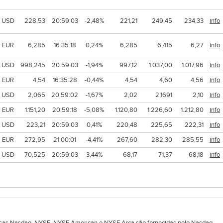
USD
228,53
20:59:03
-2,48%
221,21
249,45
234,33
info
EUR
6,285
16:35:18
0,24%
6,285
6,415
6,27
info
USD
998,245
20:59:03
-1,94%
997,12
1.037,00
1.017,96
info
EUR
4,54
16:35:28
-0,44%
4,54
4,60
4,56
info
USD
2,065
20:59:02
-1,67%
2,02
2,1691
2,10
info
EUR
1.151,20
20:59:18
-5,08%
1.120,80
1.226,60
1.212,80
info
USD
223,21
20:59:03
0,41%
220,48
225,65
222,31
info
EUR
272,95
21:00:01
-4,41%
267,60
282,30
285,55
info
USD
70,525
20:59:03
3,44%
68,17
71,37
68,18
info