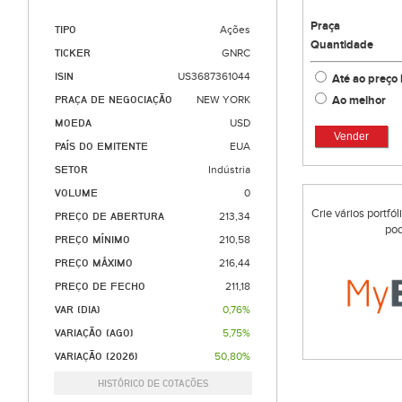
Praça
TIPO
Ações
Quantidade
TICKER
GNRC
ISIN
US3687361044
Até ao preço 
Ao melhor
PRAÇA DE NEGOCIAÇÃO
NEW YORK
MOEDA
USD
Vender
PAÍS DO EMITENTE
EUA
SETOR
Indústria
VOLUME
0
Crie vários portfó
PREÇO DE ABERTURA
213,34
pod
PREÇO MÍNIMO
210,58
PREÇO MÁXIMO
216,44
PREÇO DE FECHO
211,18
VAR (DIA)
0,76%
VARIAÇÃO (AGO)
5,75%
VARIAÇÃO (2026)
50,80%
HISTÓRICO DE COTAÇÕES