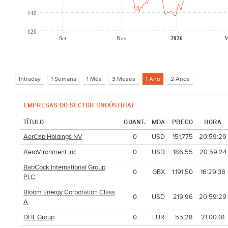
140
120
Set
Nov
2026
M
EMPRESAS DO SECTOR (INDÚSTRIA)
TÍTULO
QUANT.
MDA
PREÇO
HORA
AerCap Holdings NV
0
USD
151,775
20:59:29
AeroVironment Inc
0
USD
186,55
20:59:24
BabCock International Group
0
GBX
1.191,50
16:29:38
PLC
Bloom Energy Corporation Class
0
USD
219,96
20:59:29
A
DHL Group
0
EUR
55,28
21:00:01