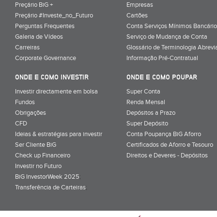
Preçário BiG +
Empresas
Preçário #Investe_no_Futuro
Cartões
Perguntas Frequentes
Conta Serviços Mínimos Bancário
Galeria de Vídeos
Serviço de Mudança de Conta
Carreiras
Glossário de Terminologia Abrevi
Corporate Governance
Informação Pré-Contratual
ONDE E COMO INVESTIR
ONDE E COMO POUPAR
Investir directamente em bolsa
Super Conta
Fundos
Renda Mensal
Obrigações
Depósitos a Prazo
CFD
Super Depósito
Ideias & estratégias para investir
Conta Poupança BiG Aforro
Ser Cliente BiG
Certificados de Aforro e Tesouro
Check up Financeiro
Direitos e Deveres - Depósitos
Investir no Futuro
BiG InvestorWeek 2025
;
Transferência de Carteiras
;