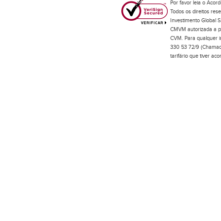
Por favor leia o
Acord
Todos os direitos res
Investimento Global S
CMVM autorizada a pr
CVM. Para qualquer in
330 53 72/9 (Chamada
tarifário que tiver a