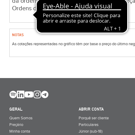
da ordem, de acordo com a Política de Receç
Ordens do BiG.
NOTAS
As cotações representadas no gráfico têm por base o preço do último negóc
GERAL
ABRIR CONTA
Quem Somos
Porquê ser cliente
Preçário
Particulares
Minha conta
Júnior (sub-18)