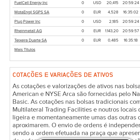
FuelCell Energy Inc
0
USD
20,415
20:59:24
MotaEngil SGPS SA
0
EUR
4,528
16:35:02
Plug Power Inc
0
USD
2,185
20:59:24
Rheinmetall AG
0
EUR
1.143,20
20:59:57
Teixeira Duarte SA
0
EUR
0,485
16:35:18
Mais Títulos
COTAÇÕES E VARIAÇÕES DE ATIVOS
As cotações e valorizações de ativos nas bo
American e NYSE Arca são fornecidas pelo Na
Basic. As cotações nas bolsas tradicionais c
Multilateral Trading Facilities e noutros locai
ligeira e momentaneamente umas das outras c
aproximarem. O envio de ordens é independen
sendo a ordem efetuada na praça que aprese