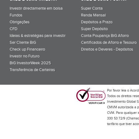
Investir directamente em bolsa
Super Conta
Fundos
Renda Mensal
Obrigações
Depósitos a Prazo
CFD
Super Depósito
Ideias & estratégias para investir
Conta Poupança BiG Aforro
Ser Cliente BiG
Certificados de Aforro e Tesouro
Check up Financeiro
Direitos e Deveres - Depósitos
Investir no Futuro
BiG InvestorWeek 2025
;
Transferência de Carteiras
;
Por favor leia o
Acord
Todos os direitos res
Investimento Global S
CMVM autorizada a pr
CVM. Para qualquer in
330 53 72/9 (Chamada
tarifário que tiver a