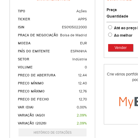
Praça
TIPO
Ações
Quantidade
TICKER
APPS
ISIN
ES0105022000
Até ao preço 
Ao melhor
PRAÇA DE NEGOCIAÇÃO
Bolsa de Madrid
MOEDA
EUR
Vender
PAÍS DO EMITENTE
ESPANHA
SETOR
Indústria
VOLUME
0
Crie vários portfó
PREÇO DE ABERTURA
12,44
pod
PREÇO MÍNIMO
12,40
PREÇO MÁXIMO
12,76
PREÇO DE FECHO
12,70
VAR (DIA)
0,00%
VARIAÇÃO (AGO)
2,09%
VARIAÇÃO (2026)
2,09%
HISTÓRICO DE COTAÇÕES