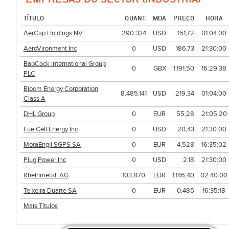
TÍTULO
QUANT.
MDA
PREÇO
HORA
AerCap Holdings NV
290.334
USD
151,72
01:04:00
AeroVironment Inc
0
USD
186,73
21:30:00
BabCock International Group
0
GBX
1.191,50
16:29:38
PLC
Bloom Energy Corporation
8.485.141
USD
219,34
01:04:00
Class A
DHL Group
0
EUR
55,28
21:05:20
FuelCell Energy Inc
0
USD
20,43
21:30:00
MotaEngil SGPS SA
0
EUR
4,528
16:35:02
Plug Power Inc
0
USD
2,18
21:30:00
Rheinmetall AG
103.870
EUR
1.146,40
02:40:00
Teixeira Duarte SA
0
EUR
0,485
16:35:18
Mais Títulos