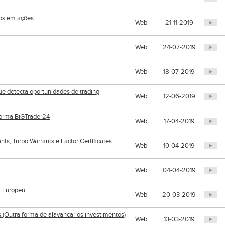
tos em ações
Web
21-11-2019
Web
24-07-2019
Web
18-07-2019
e detecta oportunidades de trading
Web
12-06-2019
forma BiGTrader24
Web
17-04-2019
s, Turbo Warrants e Factor Certificates
Web
10-04-2019
Web
04-04-2019
l Europeu
Web
20-03-2019
 (Outra forma de alavancar os investimentos)
Web
13-03-2019