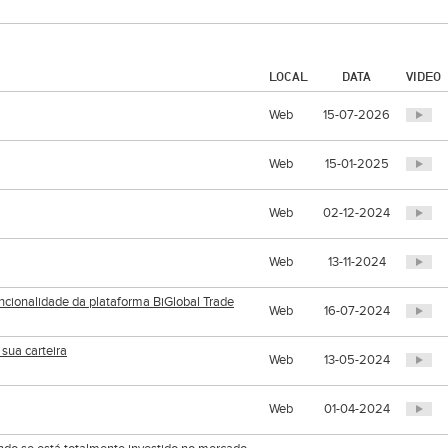
LOCAL
DATA
VIDEO
Web
15-07-2026
Web
15-01-2025
Web
02-12-2024
Web
13-11-2024
ncionalidade da plataforma BiGlobal Trade
Web
16-07-2024
 sua carteira
Web
13-05-2024
Web
01-04-2024