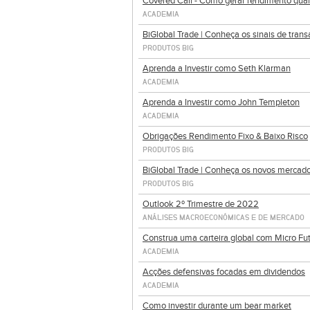
Covered Call - Como gerar rendimento quan
ACADEMIA
BiGlobal Trade | Conheça os sinais de tran
PRODUTOS BIG
Aprenda a Investir como Seth Klarman
ACADEMIA
Aprenda a Investir como John Templeton
ACADEMIA
Obrigações Rendimento Fixo & Baixo Risco
PRODUTOS BIG
BiGlobal Trade | Conheça os novos mercad
PRODUTOS BIG
Outlook 2º Trimestre de 2022
ANÁLISES MACROECONÓMICAS E DE MERCADO
Construa uma carteira global com Micro Fu
ACADEMIA
Acções defensivas focadas em dividendos
ACADEMIA
Como investir durante um bear market