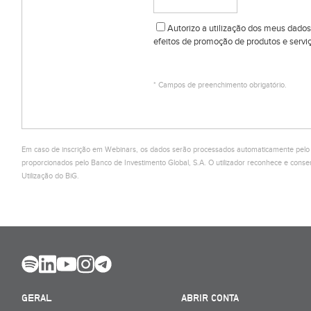
Autorizo a utilização dos meus dados
efeitos de promoção de produtos e serviç
* Campos de preenchimento obrigatório.
Em caso de inscrição em Webinars, os dados serão processados automaticamente pelo Ci
proporcionados pelo Banco de Investimento Global, S.A. O utilizador reconhece e co
Utilização do BiG.
GERAL
ABRIR CONTA