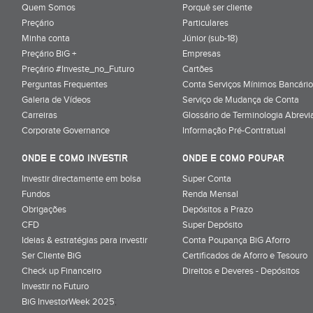
Quem Somos
Porquê ser cliente
Preçário
Particulares
Minha conta
Júnior (sub-18)
Preçário BiG +
Empresas
Preçário #Investe_no_Futuro
Cartões
Perguntas Frequentes
Conta Serviços Mínimos Bancário
Galeria de Vídeos
Serviço de Mudança de Conta
Carreiras
Glossário de Terminologia Abrevi
Corporate Governance
Informação Pré-Contratual
ONDE E COMO INVESTIR
ONDE E COMO POUPAR
Investir directamente em bolsa
Super Conta
Fundos
Renda Mensal
Obrigações
Depósitos a Prazo
CFD
Super Depósito
Ideias & estratégias para investir
Conta Poupança BiG Aforro
Ser Cliente BiG
Certificados de Aforro e Tesouro
Check up Financeiro
Direitos e Deveres - Depósitos
Investir no Futuro
BiG InvestorWeek 2025
;