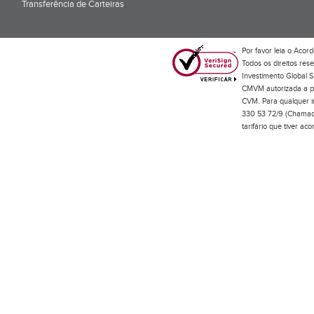
Transferência de Carteiras
;
Por favor leia o
Acord
Todos os direitos res
Investimento Global S
CMVM autorizada a pr
CVM. Para qualquer in
330 53 72/9 (Chamada
tarifário que tiver a