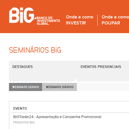
Onde e como
Onde e como
INVESTIR
POUPAR
SEMINÁRIOS B
i
G
DESTAQUES
EVENTOS PRESENCIAIS
WEBINARS GERAIS
WEBINARS DIÁRIOS
EVENTO
BiGTrader24 - Apresentação e Campanha Promocional
PRODUTOS BIG