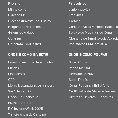
Preçário
Particulares
Minha conta
Júnior (sub-18)
Preçário BiG +
Empresas
Preçário #Investe_no_Futuro
Cartões
Perguntas Frequentes
Conta Serviços Mínimos Bancário
Galeria de Vídeos
Serviço de Mudança de Conta
Carreiras
Glossário de Terminologia Abrevi
Corporate Governance
Informação Pré-Contratual
ONDE E COMO INVESTIR
ONDE E COMO POUPAR
Investir directamente em bolsa
Super Conta
Fundos
Renda Mensal
Obrigações
Depósitos a Prazo
CFD
Super Depósito
Ideias & estratégias para investir
Conta Poupança BiG Aforro
Ser Cliente BiG
Certificados de Aforro e Tesouro
Check up Financeiro
Direitos e Deveres - Depósitos
Investir no Futuro
BiG InvestorWeek 2025
;
Transferência de Carteiras
;