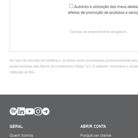
Autorizo a utilização dos meus dados
efeitos de promoção de produtos e serviç
* Campos de preenchimento obrigatório.
Em caso de inscrição em Webinars, os dados serão processados automaticamente pelo Ci
proporcionados pelo Banco de Investimento Global, S.A. O utilizador reconhece e co
Utilização do BiG.
GERAL
ABRIR CONTA
Quem Somos
Porquê ser cliente