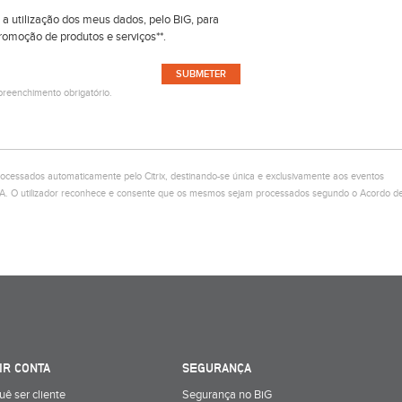
 a utilização dos meus dados, pelo BiG, para
promoção de produtos e serviços**.
reenchimento obrigatório.
ocessados automaticamente pelo Citrix, destinando-se única e exclusivamente aos eventos
S.A. O utilizador reconhece e consente que os mesmos sejam processados segundo o Acordo d
IR CONTA
SEGURANÇA
uê ser cliente
Segurança no BiG