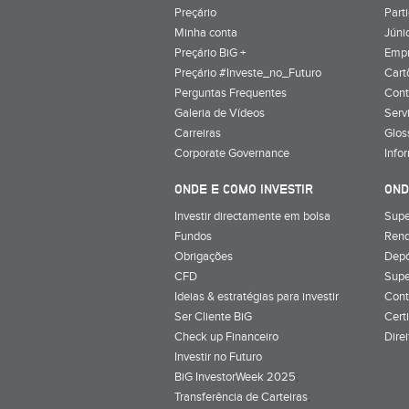
Preçário
Part
Minha conta
Júnio
Preçário BiG +
Emp
Preçário #Investe_no_Futuro
Cart
Perguntas Frequentes
Cont
Galeria de Vídeos
Serv
Carreiras
Glos
Corporate Governance
Info
ONDE E COMO INVESTIR
OND
Investir directamente em bolsa
Supe
Fundos
Rend
Obrigações
Depó
CFD
Supe
Ideias & estratégias para investir
Cont
Ser Cliente BiG
Cert
Check up Financeiro
Dire
Investir no Futuro
BiG InvestorWeek 2025
;
Transferência de Carteiras
;