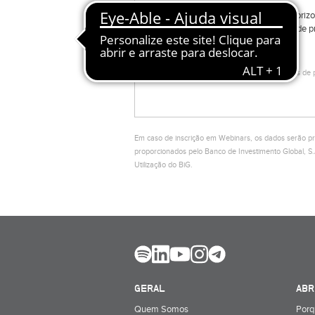
Autorizo
efeitos de 
* Campos de p
Em caso de inscrição em Webinars, os dados serão pr
proporcionados pelo Banco de Investimento Global, 
Utilização do BiG.
GERAL
ABR
Quem Somos
Porq