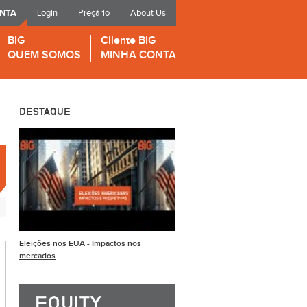
ONTA
Login
Preçário
About Us
BiG
Cliente BiG
QUEM SOMOS
MINHA CONTA
DESTAQUE
Eleições nos EUA - Impactos nos
mercados