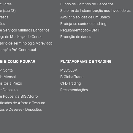
iculares
Fundo de Garantia de Depósitos
r (sub-18)
Sistema de Indemnização aos Investidores
resas
Avaliar a solidez de um Banco
ões
Proteja-se contra o phishing
a Serviços Mínimos Bancários
Regulamentação - DMIF
iço de Mudança de Conta
Proteção de dados
sário de Terminologia Abreviada
rmação Pré-Contratual
E E COMO POUPAR
PLATAFORMAS DE TRADING
r Conta
MyBOLSA
a Mensal
BiGlobalTrade
sitos a Prazo
CFD Trading
r Depósito
Recomendações
a Poupança BiG Aforro
ificados de Aforro e Tesouro
itos e Deveres - Depósitos