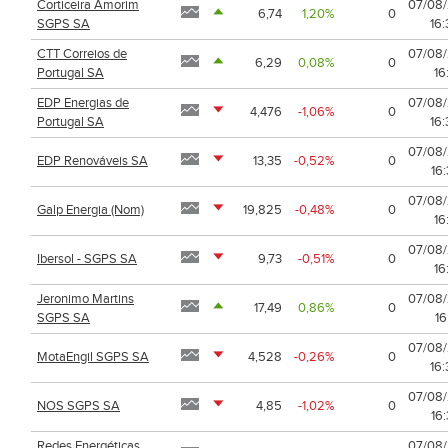
Corticeira Amorim
07/08
6,74
1,20%
0
SGPS SA
16
CTT Correios de
07/08
6,29
0,08%
0
Portugal SA
16
EDP Energias de
07/08
4,476
-1,06%
0
Portugal SA
16
07/08
EDP Renováveis SA
13,35
-0,52%
0
16
07/08
Galp Energia (Nom)
19,825
-0,48%
0
16
07/08
Ibersol - SGPS SA
9,73
-0,51%
0
16
Jeronimo Martins
07/08
17,49
0,86%
0
SGPS SA
16
07/08
MotaEngil SGPS SA
4,528
-0,26%
0
16
07/08
NOS SGPS SA
4,85
-1,02%
0
16
Redes Energéticas
07/08