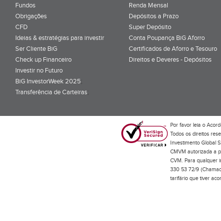
Fundos
Renda Mensal
Obrigações
Depósitos a Prazo
CFD
Super Depósito
Ideias & estratégias para investir
Conta Poupança BiG Aforro
Ser Cliente BiG
Certificados de Aforro e Tesouro
Check up Financeiro
Direitos e Deveres - Depósitos
Investir no Futuro
BiG InvestorWeek 2025
;
Transferência de Carteiras
;
Por favor leia o
Acord
Todos os direitos res
Investimento Global S
CMVM autorizada a pr
CVM. Para qualquer in
330 53 72/9 (Chamada
tarifário que tiver a