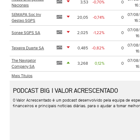
3,53
-0,70%
0
Nacionais
16
SEMAPA Soc Inv
07/08
20,05
-0,74%
0
Gestao SGPS
16
07/08
Sonae SGPS SA
2,025
-1,22%
0
16
07/08
Teixeira Duarte SA
0,485
-0,82%
0
16
The Navigator
07/08
3,268
0,12%
0
Company SA
16
Mais Títulos
PODCAST BIG | VALOR ACRESCENTADO
O Valor Acrescentado é um podcast desenvolvido pela equipa de espe
financeiros e principais notícias diárias, para o ajudar a tomar mel