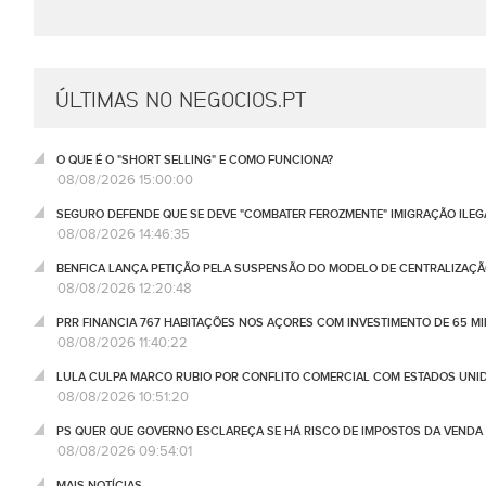
ÚLTIMAS NO NEGOCIOS.PT
O QUE É O "SHORT SELLING" E COMO FUNCIONA?
08/08/2026 15:00:00
SEGURO DEFENDE QUE SE DEVE "COMBATER FEROZMENTE" IMIGRAÇÃO ILEG
08/08/2026 14:46:35
BENFICA LANÇA PETIÇÃO PELA SUSPENSÃO DO MODELO DE CENTRALIZAÇÃO
08/08/2026 12:20:48
PRR FINANCIA 767 HABITAÇÕES NOS AÇORES COM INVESTIMENTO DE 65 M
08/08/2026 11:40:22
LULA CULPA MARCO RUBIO POR CONFLITO COMERCIAL COM ESTADOS UNI
08/08/2026 10:51:20
PS QUER QUE GOVERNO ESCLAREÇA SE HÁ RISCO DE IMPOSTOS DA VEND
08/08/2026 09:54:01
MAIS NOTÍCIAS