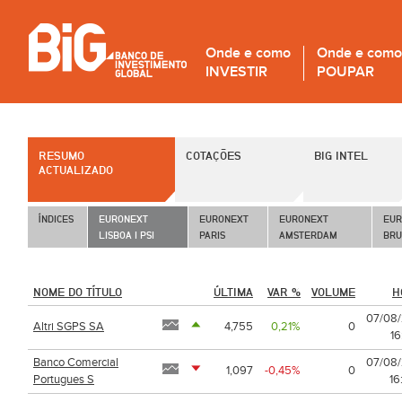
Onde e como
Onde e como
INVESTIR
POUPAR
RESUMO
COTAÇÕES
BIG INTEL
ACTUALIZADO
ÍNDICES 
EURONEXT
EURONEXT
EURONEXT
EUR
LISBOA | PSI
PARIS
AMSTERDAM
BRU
NOME DO TÍTULO
ÚLTIMA
VAR %
VOLUME
H
07/08
Altri SGPS SA
4,755
0,21%
0
16
Banco Comercial
07/08
1,097
-0,45%
0
Portugues S
16