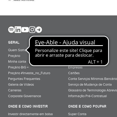
GERAL
ABRIR CONTA
Quem Somos
Porquê ser cliente
Preçário
Particulares
Minha conta
Júnior (sub-18)
Preçário BiG +
Empresas
Preçário #Investe_no_Futuro
Cartões
Perguntas Frequentes
Conta Serviços Mínimos Bancário
Galeria de Vídeos
Serviço de Mudança de Conta
Carreiras
Glossário de Terminologia Abrevi
Corporate Governance
Informação Pré-Contratual
ONDE E COMO INVESTIR
ONDE E COMO POUPAR
Investir directamente em bolsa
Super Conta