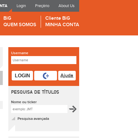
ONTA
Login
Preçário
About Us
BiG
Cliente BiG
QUEM SOMOS
MINHA CONTA
Username
Ajuda
LOGIN
PESQUISA DE TÍTULOS
Nome ou ticker
Pesquisa avançada