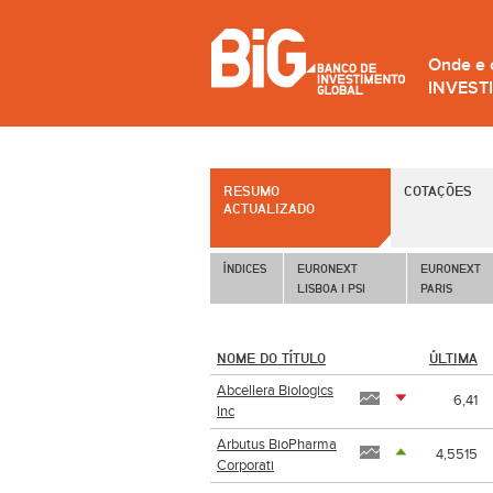
Onde e
INVEST
RESUMO
COTAÇÕES
ACTUALIZADO
ÍNDICES 
EURONEXT
EURONEXT
LISBOA | PSI
PARIS
NOME DO TÍTULO
ÚLTIMA
Abcellera Biologics
6,41
Inc
Arbutus BioPharma
4,5515
Corporati