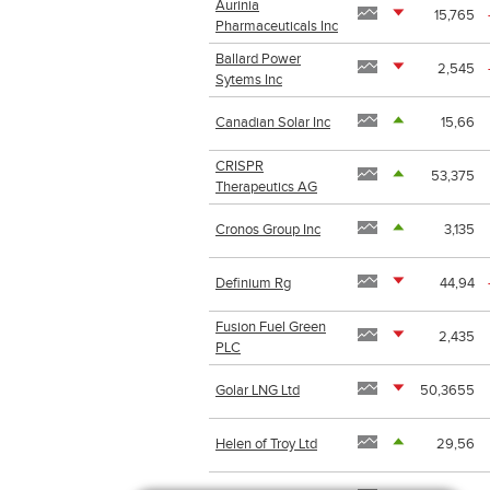
Aurinia
15,765
Pharmaceuticals Inc
Ballard Power
2,545
Sytems Inc
Canadian Solar Inc
15,66
CRISPR
53,375
Therapeutics AG
Cronos Group Inc
3,135
Definium Rg
44,94
Fusion Fuel Green
2,435
PLC
Golar LNG Ltd
50,3655
Helen of Troy Ltd
29,56