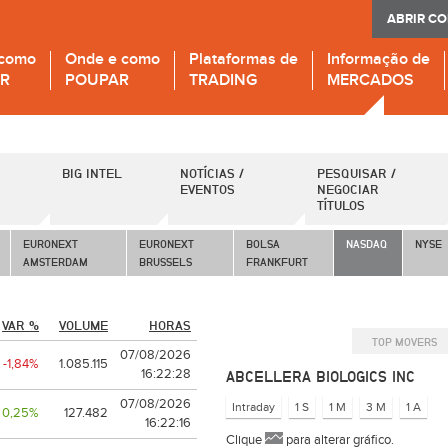
ABRIR C
 como
Onde e como
Plataformas de
Informação de
IR
POUPAR
TRADING
MERCADOS
BIG INTEL
NOTÍCIAS /
PESQUISAR /
EVENTOS
NEGOCIAR
TÍTULOS
EURONEXT
EURONEXT
BOLSA
NASDAQ 
NYSE 
AMSTERDAM
BRUSSELS
FRANKFURT
VAR %
VOLUME
HORAS
TOP MOVERS
07/08/2026
-1,84%
1.085.115
16:22:28
ABCELLERA BIOLOGICS INC
07/08/2026
0,25%
127.482
16:22:16
Clique
para alterar gráfico.