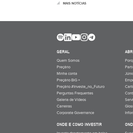
MAIS NOTÍCIAS
GERAL
ABR
Quem Somos
Porq
Preçário
Part
Minha conta
Júnio
Preçário BiG +
Emp
Preçário #Investe_no_Futuro
Cart
Perguntas Frequentes
Cont
Galeria de Vídeos
Serv
Carreiras
Glos
Corporate Governance
Info
ONDE E COMO INVESTIR
OND