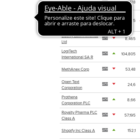
Icon PLC
164,3178
Jazz
Pharmaceuticals
256,125
PLC
Liberty Latin America
8,465
Ltd
LogiTech
104,805
International SA R
MethAnex Corp
53,48
Open Text
24,6
Corporation
Prothena
8,66
Corporation PLC
Royalty Pharma PLC
57,195
Class A
Shopify Inc Class A
152,1