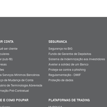
IR CONTA
SEGURANÇA
uê ser cliente
Segurança no BiG
iculares
Fundo de Garantia de Depósitos
r (sub-18)
Sistema de Indemnização aos Investidores
resas
Avaliar a solidez de um Banco
ões
Proteja-se contra o phishing
a Serviços Mínimos Bancários
Regulamentação - DMIF
iço de Mudança de Conta
Proteção de dados
sário de Terminologia Abreviada
rmação Pré-Contratual
E E COMO POUPAR
PLATAFORMAS DE TRADING