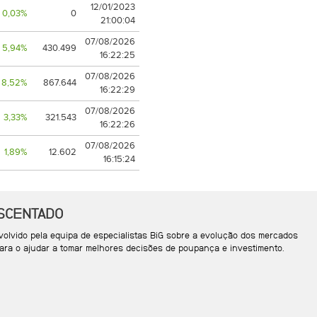
12/01/2023
0,03%
0
21:00:04
07/08/2026
5,94%
430.499
16:22:25
07/08/2026
8,52%
867.644
16:22:29
07/08/2026
3,33%
321.543
16:22:26
07/08/2026
1,89%
12.602
16:15:24
ESCENTADO
olvido pela equipa de especialistas BiG sobre a evolução dos mercados
, para o ajudar a tomar melhores decisões de poupança e investimento.