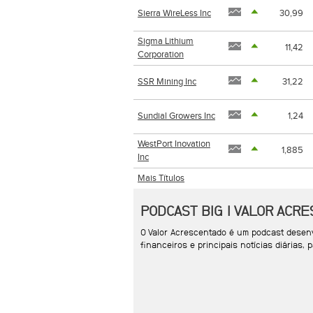
Sierra WireLess Inc
30,99
Sigma Lithium
11,42
Corporation
SSR Mining Inc
31,22
Sundial Growers Inc
1,24
WestPort Inovation
1,885
Inc
Mais Títulos
PODCAST BIG | VALOR ACR
O Valor Acrescentado é um podcast desenv
financeiros e principais notícias diárias