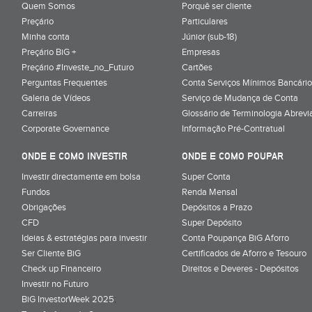
Quem Somos
Porquê ser cliente
Preçário
Particulares
Minha conta
Júnior (sub-18)
Preçário BiG +
Empresas
Preçário #Investe_no_Futuro
Cartões
Perguntas Frequentes
Conta Serviços Mínimos Bancário
Galeria de Vídeos
Serviço de Mudança de Conta
Carreiras
Glossário de Terminologia Abrevi
Corporate Governance
Informação Pré-Contratual
ONDE E COMO INVESTIR
ONDE E COMO POUPAR
Investir directamente em bolsa
Super Conta
Fundos
Renda Mensal
Obrigações
Depósitos a Prazo
CFD
Super Depósito
Ideias & estratégias para investir
Conta Poupança BiG Aforro
Ser Cliente BiG
Certificados de Aforro e Tesouro
Check up Financeiro
Direitos e Deveres - Depósitos
Investir no Futuro
BiG InvestorWeek 2025
;