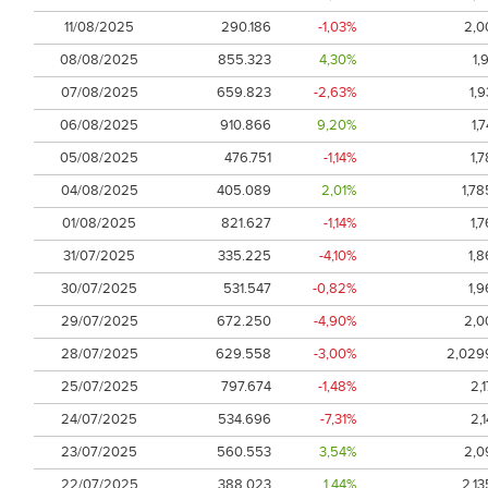
11/08/2025
290.186
-1,03%
2,0
08/08/2025
855.323
4,30%
1,
07/08/2025
659.823
-2,63%
1,9
06/08/2025
910.866
9,20%
1,7
05/08/2025
476.751
-1,14%
1,7
04/08/2025
405.089
2,01%
1,78
01/08/2025
821.627
-1,14%
1,7
31/07/2025
335.225
-4,10%
1,8
30/07/2025
531.547
-0,82%
1,9
29/07/2025
672.250
-4,90%
2,0
28/07/2025
629.558
-3,00%
2,029
25/07/2025
797.674
-1,48%
2,1
24/07/2025
534.696
-7,31%
2,1
23/07/2025
560.553
3,54%
2,0
22/07/2025
388.023
1,44%
2,13