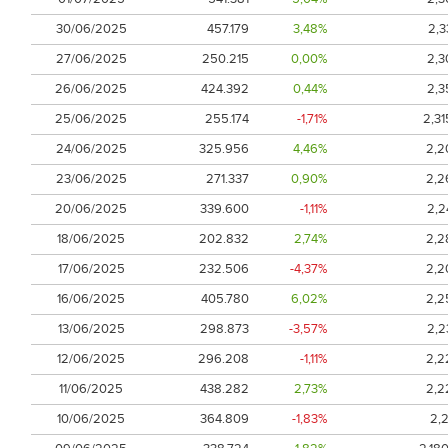
30/06/2025
457.179
3,48%
2,3
27/06/2025
250.215
0,00%
2,3
26/06/2025
424.392
0,44%
2,3
25/06/2025
255.174
-1,71%
2,31
24/06/2025
325.956
4,46%
2,2
23/06/2025
271.337
0,90%
2,2
20/06/2025
339.600
-1,11%
2,2
18/06/2025
202.832
2,74%
2,2
17/06/2025
232.506
-4,37%
2,2
16/06/2025
405.780
6,02%
2,2
13/06/2025
298.873
-3,57%
2,2
12/06/2025
296.208
-1,11%
2,2
11/06/2025
438.282
2,73%
2,2
10/06/2025
364.809
-1,83%
2,2