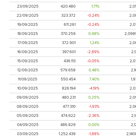
23/09/2025
420.480
1,71%
2,0
22/09/2025
323.372
-0,24%
2,0
19/09/2025
611.261
-0,24%
2,0
18/09/2025
370.259
0,98%
2,098
17/09/2025
372.901
1,24%
2,0
16/09/2025
397.601
-2,89%
2,1
15/09/2025
436.113
-0,05%
2,0
12/09/2025
579.658
0,48%
2,1
11/09/2025
550.454
7,40%
1,9
10/09/2025
826.194
-4,19%
2,0
09/09/2025
480.231
0,25%
2,0
08/09/2025
477.310
-1,93%
2,0
05/09/2025
474.922
-2,36%
2,1
04/09/2025
486.829
0,00%
2,1
03/09/2025
1.252.439
-1,88%
2,140