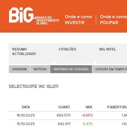
Onde e como
Onde e como
INVESTIR
POUPAR
RESUMO
COTAÇÕES
BIG INTEL
ACTUALIZADO
OVERVIEW
NOTÍCIAS
HISTÓRICO DE COTAÇÕES
COTAÇÃO EM TEMPO 
SELECTQUOTE INC (SLQT)
DATA
QUANT.
VAR.
P.ABERTUR
16/10/2025
693.570
-4,95%
1,9
15/10/2025
642.917
5,47%
1,9