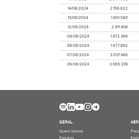
14/08/2024
2.156.622
13/08/2024
1.891.580
12/08/2024
2.911.408
09/08/2024
1.972.368
08/08/2024
1.677.892
07/08/2024
3.037.486
06/08/2024
3.065.339
GERAL
ABR
Quem Somos
Porq
Preçário
Part