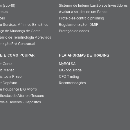
r (sub-18)
Sistema de Indemnização aos Investidores
resas
Avaliar a solidez de um Banco
ões
Proteja-se contra o phishing
a Serviços Mínimos Bancários
Regulamentação - DMIF
iço de Mudança de Conta
Proteção de dados
sário de Terminologia Abreviada
rmação Pré-Contratual
E E COMO POUPAR
PLATAFORMAS DE TRADING
r Conta
MyBOLSA
a Mensal
BiGlobalTrade
sitos a Prazo
CFD Trading
r Depósito
Recomendações
a Poupança BiG Aforro
ificados de Aforro e Tesouro
itos e Deveres - Depósitos