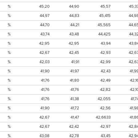
%
45,20
44,90
45,57
45,3
%
44,97
44,83
45,415
44,9
%
44,70
44,21
45,565
44,6
%
43,74
43,48
44,425
44,3
%
42,95
42,95
43,94
43,8
%
42,67
42,45
42,93
42,6
%
42,03
41,91
42,99
42,6
%
41,90
41,97
42,43
41,9
%
41,76
41,80
42,49
42,1
%
41,76
41,76
42,82
42,1
%
41,76
41,38
42,055
41,7
%
41,90
41,72
42,56
41,9
%
42,67
41,47
42,6633
41,8
%
42,67
42,42
42,97
42,8
%
43,08
42,78
43,45
42,9