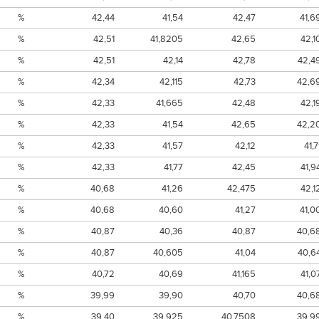
%
42,44
41,54
42,47
41,6
%
42,51
41,8205
42,65
42,1
%
42,51
42,14
42,78
42,4
%
42,34
42,115
42,73
42,6
%
42,33
41,665
42,48
42,1
%
42,33
41,54
42,65
42,2
%
42,33
41,57
42,12
41,7
%
42,33
41,77
42,45
41,9
%
40,68
41,26
42,475
42,1
%
40,68
40,60
41,27
41,0
%
40,87
40,36
40,87
40,6
%
40,87
40,605
41,04
40,6
%
40,72
40,69
41,165
41,0
%
39,99
39,90
40,70
40,6
%
39,40
39,925
40,7508
39,9