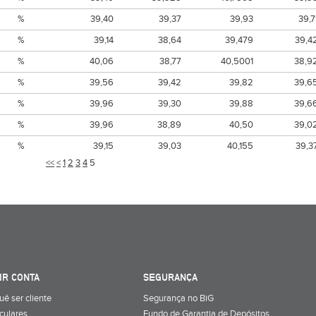
%
39,40
39,37
39,93
39,7
%
39,14
38,64
39,479
39,4
%
40,06
38,77
40,5001
38,9
%
39,56
39,42
39,82
39,6
%
39,96
39,30
39,88
39,6
%
39,96
38,89
40,50
39,0
%
39,15
39,03
40,155
39,3
<<
<
1
2
3
4
5
IR CONTA
SEGURANÇA
uê ser cliente
Segurança no BiG
iculares
Fundo de Garantia de Depósitos