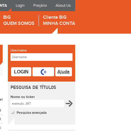
ONTA
Login
Preçário
About Us
BiG
Cliente BiG
QUEM SOMOS
MINHA CONTA
Username
Ajuda
LOGIN
PESQUISA DE TÍTULOS
Nome ou ticker
el
O
Pesquisa avançada
0
6