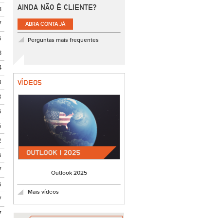
AINDA NÃO É CLIENTE?
3
7
ABRA CONTA JÁ
6
Perguntas mais frequentes
3
4
8
VÍDEOS
8
5
5
2
6
7
Outlook 2025
6
Mais vídeos
7
7