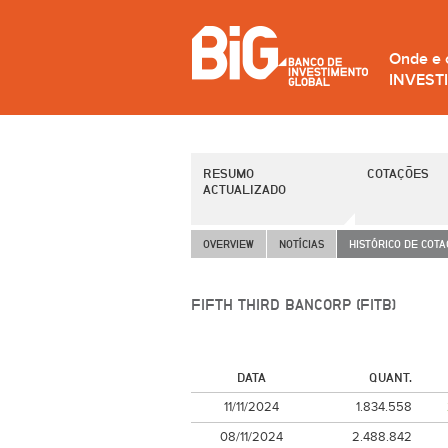
Onde e
INVEST
RESUMO
COTAÇÕES
ACTUALIZADO
OVERVIEW
NOTÍCIAS
HISTÓRICO DE COT
FIFTH THIRD BANCORP (FITB)
DATA
QUANT.
11/11/2024
1.834.558
08/11/2024
2.488.842