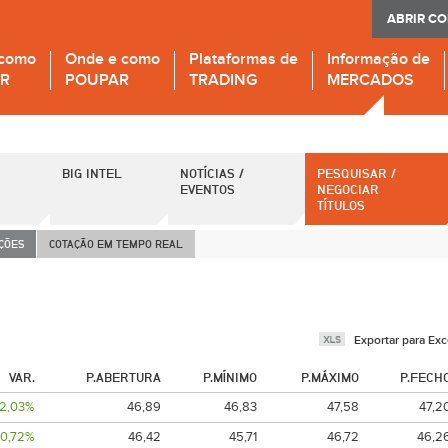
ABRIR C
 como
Onde e como
Plataformas de
Informação de
IR
POUPAR
TRADING
MERCADOS
BIG INTEL
NOTÍCIAS /
PESQUISAR /
EVENTOS
NEGOCIAR
TÍTULOS
AÇÕES
COTAÇÃO EM TEMPO REAL
Exportar para Exc
VAR.
P.ABERTURA
P.MÍNIMO
P.MÁXIMO
P.FECH
2,03%
46,89
46,83
47,58
47,2
0,72%
46,42
45,71
46,72
46,2