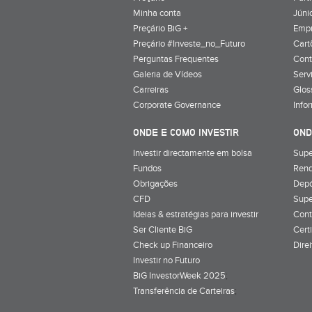
Minha conta
Júnio
Preçário BiG +
Emp
Preçário #Investe_no_Futuro
Cart
Perguntas Frequentes
Cont
Galeria de Vídeos
Serv
Carreiras
Glos
Corporate Governance
Info
ONDE E COMO INVESTIR
OND
Investir directamente em bolsa
Supe
Fundos
Rend
Obrigações
Depó
CFD
Supe
Ideias & estratégias para investir
Cont
Ser Cliente BiG
Cert
Check up Financeiro
Dire
Investir no Futuro
BiG InvestorWeek 2025
;
Transferência de Carteiras
;