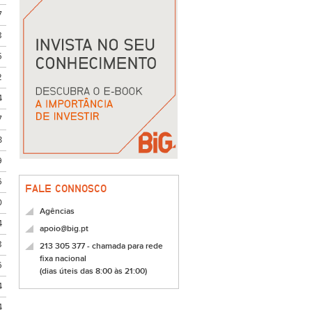
7
8
5
2
4
7
3
9
6
FALE CONNOSCO
0
Agências
4
apoio@big.pt
8
213 305 377 - chamada para rede
fixa nacional
6
(dias úteis das 8:00 às 21:00)
4
4