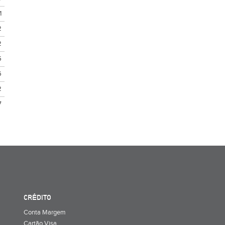
1
2
2
5
6
2
7
CRÉDITO
Conta Margem
Cartão Visa