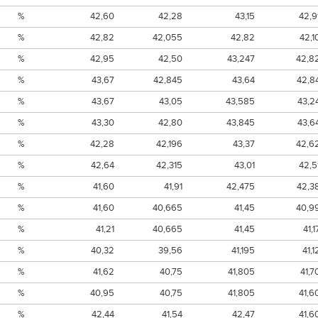
%
42,60
42,28
43,15
42,9
%
42,82
42,055
42,82
42,1
%
42,95
42,50
43,247
42,8
%
43,67
42,845
43,64
42,8
%
43,67
43,05
43,585
43,2
%
43,30
42,80
43,845
43,6
%
42,28
42,196
43,37
42,6
%
42,64
42,315
43,01
42,5
%
41,60
41,91
42,475
42,3
%
41,60
40,665
41,45
40,9
%
41,21
40,665
41,45
41,1
%
40,32
39,56
41,195
41,1
%
41,62
40,75
41,805
41,7
%
40,95
40,75
41,805
41,6
%
42,44
41,54
42,47
41,6