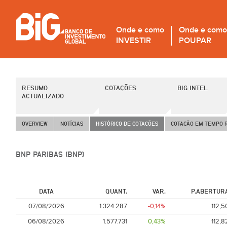
Onde e como
Onde e como
INVESTIR
POUPAR
RESUMO
COTAÇÕES
BIG INTEL
ACTUALIZADO
OVERVIEW
NOTÍCIAS
HISTÓRICO DE COTAÇÕES
COTAÇÃO EM TEMPO 
BNP PARIBAS (BNP)
DATA
QUANT.
VAR.
P.ABERTUR
07/08/2026
1.324.287
-0,14%
112,5
06/08/2026
1.577.731
0,43%
112,8