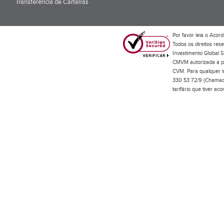
Transferência de Carteiras
;
Por favor leia o
Acord
Todos os direitos res
Investimento Global S
CMVM autorizada a pr
CVM. Para qualquer in
330 53 72/9 (Chamada
tarifário que tiver a