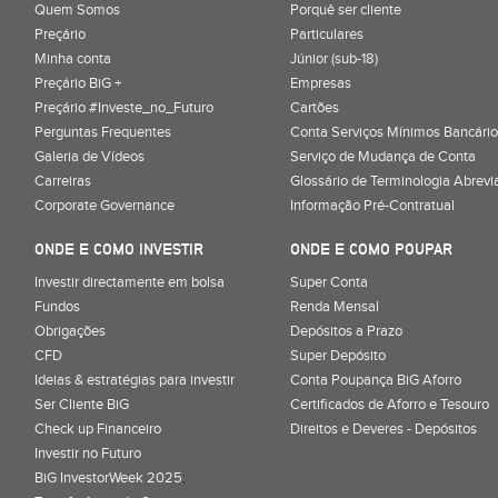
Quem Somos
Porquê ser cliente
Preçário
Particulares
Minha conta
Júnior (sub-18)
Preçário BiG +
Empresas
Preçário #Investe_no_Futuro
Cartões
Perguntas Frequentes
Conta Serviços Mínimos Bancário
Galeria de Vídeos
Serviço de Mudança de Conta
Carreiras
Glossário de Terminologia Abrevi
Corporate Governance
Informação Pré-Contratual
ONDE E COMO INVESTIR
ONDE E COMO POUPAR
Investir directamente em bolsa
Super Conta
Fundos
Renda Mensal
Obrigações
Depósitos a Prazo
CFD
Super Depósito
Ideias & estratégias para investir
Conta Poupança BiG Aforro
Ser Cliente BiG
Certificados de Aforro e Tesouro
Check up Financeiro
Direitos e Deveres - Depósitos
Investir no Futuro
BiG InvestorWeek 2025
;