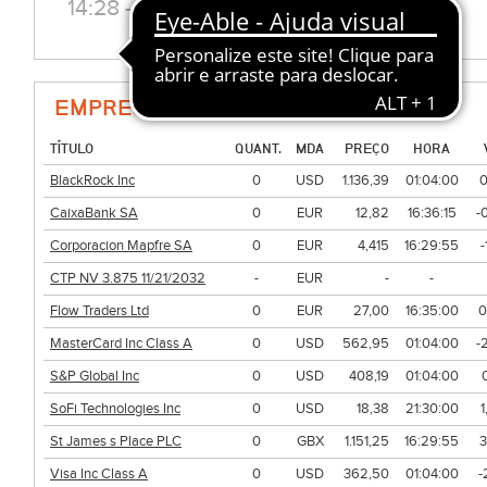
14:28 - 03.02.2026
EMPRESAS DO SECTOR (FINANCEIRO)
TÍTULO
QUANT.
MDA
PREÇO
HORA
BlackRock Inc
0
USD
1.136,39
01:04:00
0
CaixaBank SA
0
EUR
12,82
16:36:15
-
Corporacion Mapfre SA
0
EUR
4,415
16:29:55
-
CTP NV 3.875 11/21/2032
-
EUR
-
-
Flow Traders Ltd
0
EUR
27,00
16:35:00
0
MasterCard Inc Class A
0
USD
562,95
01:04:00
-
S&P Global Inc
0
USD
408,19
01:04:00
SoFi Technologies Inc
0
USD
18,38
21:30:00
St James s Place PLC
0
GBX
1.151,25
16:29:55
3
Visa Inc Class A
0
USD
362,50
01:04:00
-