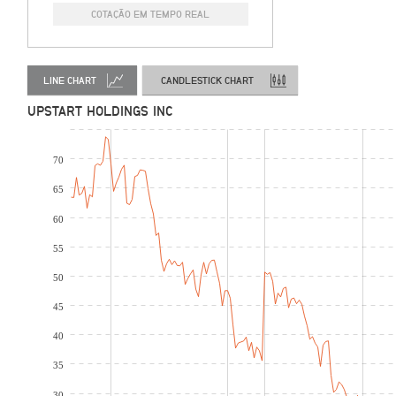
COTAÇÃO EM TEMPO REAL
LINE CHART
CANDLESTICK CHART
UPSTART HOLDINGS INC
70
65
60
55
50
45
40
35
30