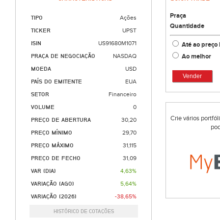
Praça
TIPO
Ações
Quantidade
TICKER
UPST
ISIN
US91680M1071
Até ao preço 
Ao melhor
PRAÇA DE NEGOCIAÇÃO
NASDAQ
MOEDA
USD
Vender
PAÍS DO EMITENTE
EUA
SETOR
Financeiro
VOLUME
0
Crie vários portfó
PREÇO DE ABERTURA
30,20
pod
PREÇO MÍNIMO
29,70
PREÇO MÁXIMO
31,115
PREÇO DE FECHO
31,09
VAR (DIA)
4,63%
VARIAÇÃO (AGO)
5,64%
VARIAÇÃO (2026)
-38,65%
HISTÓRICO DE COTAÇÕES