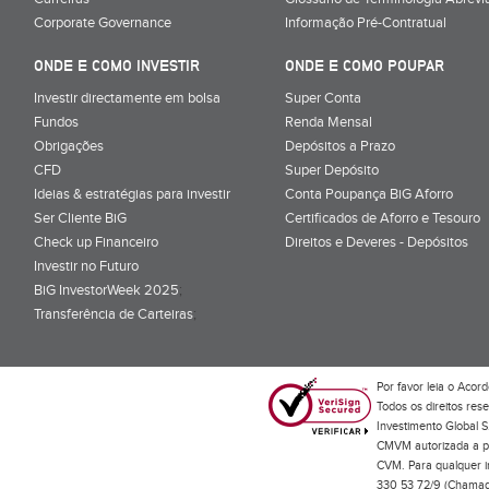
Corporate Governance
Informação Pré-Contratual
ONDE E COMO INVESTIR
ONDE E COMO POUPAR
Investir directamente em bolsa
Super Conta
Fundos
Renda Mensal
Obrigações
Depósitos a Prazo
CFD
Super Depósito
Ideias & estratégias para investir
Conta Poupança BiG Aforro
Ser Cliente BiG
Certificados de Aforro e Tesouro
Check up Financeiro
Direitos e Deveres - Depósitos
Investir no Futuro
BiG InvestorWeek 2025
;
Transferência de Carteiras
;
Por favor leia o
Acord
Todos os direitos res
Investimento Global S
CMVM autorizada a pr
CVM. Para qualquer in
330 53 72/9 (Chamada