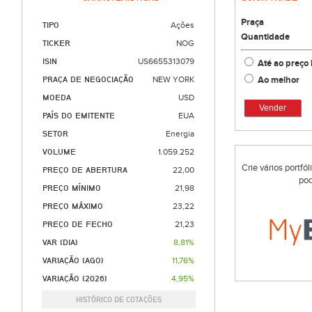
Praça
TIPO
Ações
Quantidade
TICKER
NOG
ISIN
US6655313079
Até ao preço 
Ao melhor
PRAÇA DE NEGOCIAÇÃO
NEW YORK
MOEDA
USD
Vender
PAÍS DO EMITENTE
EUA
SETOR
Energia
VOLUME
1.059.252
Crie vários portfó
PREÇO DE ABERTURA
22,00
pod
PREÇO MÍNIMO
21,98
PREÇO MÁXIMO
23,22
PREÇO DE FECHO
21,23
VAR (DIA)
8,81%
VARIAÇÃO (AGO)
11,76%
VARIAÇÃO (2026)
4,95%
HISTÓRICO DE COTAÇÕES