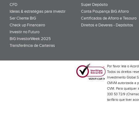
CFD
Super Depósito
Ideias & estratégias para investir
Conta Poupança BiG Aforro
Ser Cliente BiG
Certificados de Aforro e Tesouro
Check up Financeiro
Direitos e Deveres - Depósitos
Investir no Futuro
BiG InvestorWeek 2025
;
Transferência de Carteiras
;
Por favor leia o
Acord
Todos os direitos res
Investimento Global S
CMVM autorizada a pr
CVM. Para qualquer in
330 53 72/9 (Chamada
tarifário que tiver a