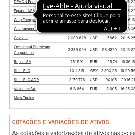
DEVON Energy Corporation
3.583.770
USD
45,2714
20:16:2
Equinor ASA ADR
1.356.339
USD
41,135
20:16:2
Galp Energia (Nom)
999.028
EUR
20,18
16:36:16
Gaztransport et Technigaz
74.116
EUR
203,00
16:38:0
Gevo Inc
2.009.828
USD
1,5862
20:16:2
Occidental Petroleum
3.385.094
USD
58,4879
20:16:2
Corporation
Repsol SA
781.591
EUR
25,74
16:36:15
Shell PLC
1.014.315
GBX
3.300,25
16:29:5
Shell PLC ADR
2.179.776
USD
90,105
20:16:21
Vallourec SA
618.664
EUR
18,605
16:35:0
Mais Títulos
COTAÇÕES E VARIAÇÕES DE ATIVOS
As cotações e valorizações de ativos nas bo