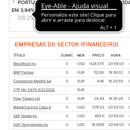
PORTUGAL NO MERCADO PARA EMITIR DÍVIDA
EM 3,94%
08:25 - 28.05.2026
EMPRESAS DO SECTOR (FINANCEIRO)
TÍTULO
QUANT.
MDA
PREÇO
HORA
BlackRock Inc
0
USD
1.128,975
20:59:03
BNP Paribas
0
EUR
112,60
16:39:02
Corporacion Mapfre SA
0
EUR
4,46
16:29:59
CTP NV 3.875 11/21/2032
-
EUR
-
-
Flow Traders Ltd
0
EUR
26,84
16:35:28
MasterCard Inc Class A
0
USD
576,03
20:59:03
S&P Global Inc
0
USD
405,11
20:59:03
SoFi Technologies Inc
0
USD
18,0819
20:59:03
-