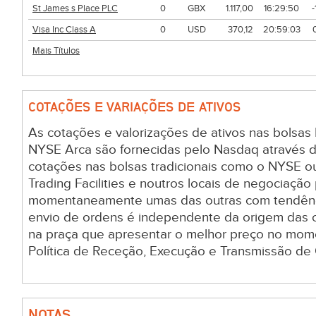
St James s Place PLC
0
GBX
1.117,00
16:29:50
Visa Inc Class A
0
USD
370,12
20:59:03
Mais Títulos
COTAÇÕES E VARIAÇÕES DE ATIVOS
As cotações e valorizações de ativos nas bolsa
NYSE Arca são fornecidas pelo Nasdaq através d
cotações nas bolsas tradicionais como o NYSE ou 
Trading Facilities e noutros locais de negociação p
momentaneamente umas das outras com tendênci
envio de ordens é independente da origem das 
na praça que apresentar o melhor preço no mom
Política de Receção, Execução e Transmissão de
NOTAS