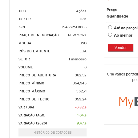
Praça
TIPO
Ações
Quantidade
TICKER
JPM
ISIN
US46625H1005
Até ao preço 
Ao melhor
PRAÇA DE NEGOCIAÇÃO
NEW YORK
MOEDA
USD
Vender
PAÍS DO EMITENTE
EUA
SETOR
Financeiro
VOLUME
0
Crie vários portfó
PREÇO DE ABERTURA
362,52
pod
PREÇO MÍNIMO
354,945
PREÇO MÁXIMO
362,71
PREÇO DE FECHO
359,24
VAR (DIA)
-0,82%
VARIAÇÃO (AGO)
1,04%
VARIAÇÃO (2026)
9,47%
HISTÓRICO DE COTAÇÕES