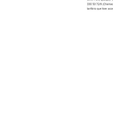
330 53 72/9 (Chamada
tarifário que tiver a