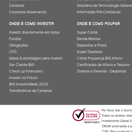
Carreiras
Glossário de Terminologia Abrevi
Corporate Governance
Informação Pré-Contratual
ONDE E COMO INVESTIR
ONDE E COMO POUPAR
Investir directamente em bolsa
Super Conta
Fundos
Renda Mensal
Obrigações
Depósitos a Prazo
CFD
Super Depósito
Ideias & estratégias para investir
Conta Poupança BiG Aforro
Ser Cliente BiG
Certificados de Aforro e Tesouro
Check up Financeiro
Direitos e Deveres - Depósitos
Investir no Futuro
BiG InvestorWeek 2025
;
Transferência de Carteiras
;
Por favor leia o
Acord
Todos os direitos res
Investimento Global S
CMVM autorizada a pr
CVM. Para qualquer in