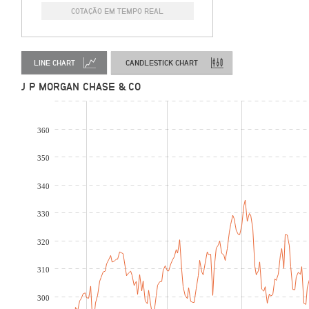
COTAÇÃO EM TEMPO REAL
LINE CHART
CANDLESTICK CHART
J P MORGAN CHASE & CO
360
350
340
330
320
310
300