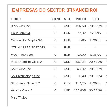
EMPRESAS DO SECTOR (FINANCEIRO)
TÍTULO
QUANT.
MDA
PREÇO
HORA
BlackRock Inc
0
USD
1.137,50
20:59:29
CaixaBank SA
0
EUR
12,82
16:36:15
Corporacion Mapfre SA
0
EUR
4,415
16:29:55
CTP NV 3.875 11/21/2032
-
EUR
-
-
Flow Traders Ltd
0
EUR
27,00
16:35:00
MasterCard Inc Class A
0
USD
562,37
20:59:29
S&P Global Inc
0
USD
408,12
20:59:29
SoFi Technologies Inc
0
USD
18,40
20:59:24
St James s Place PLC
0
GBX
1.151,25
16:29:55
Visa Inc Class A
0
USD
362,405
20:59:29
Mais Títulos