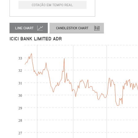
COTAÇÃO EM TEMPO REAL
LINE CHART
CANDLESTICK CHART
ICICI BANK LIMITED ADR
33
32
31
30
29
28
27