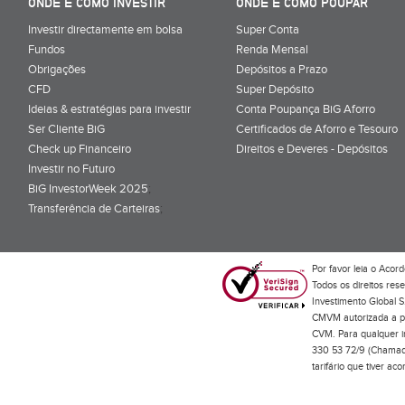
ONDE E COMO INVESTIR
ONDE E COMO POUPAR
Investir directamente em bolsa
Super Conta
Fundos
Renda Mensal
Obrigações
Depósitos a Prazo
CFD
Super Depósito
Ideias & estratégias para investir
Conta Poupança BiG Aforro
Ser Cliente BiG
Certificados de Aforro e Tesouro
Check up Financeiro
Direitos e Deveres - Depósitos
Investir no Futuro
BiG InvestorWeek 2025
;
Transferência de Carteiras
;
Por favor leia o
Acord
Todos os direitos res
Investimento Global S
CMVM autorizada a pr
CVM. Para qualquer in
330 53 72/9 (Chamada
tarifário que tiver a