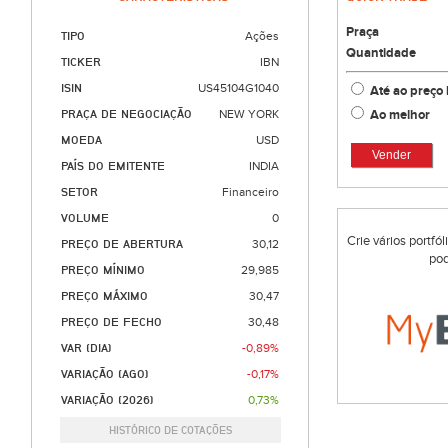
Praça
TIPO
Ações
Quantidade
TICKER
IBN
ISIN
US45104G1040
Até ao preço 
Ao melhor
PRAÇA DE NEGOCIAÇÃO
NEW YORK
MOEDA
USD
Vender
PAÍS DO EMITENTE
INDIA
SETOR
Financeiro
VOLUME
0
Crie vários portfó
PREÇO DE ABERTURA
30,12
pod
PREÇO MÍNIMO
29,985
PREÇO MÁXIMO
30,47
PREÇO DE FECHO
30,48
VAR (DIA)
-0,89%
VARIAÇÃO (AGO)
-0,17%
VARIAÇÃO (2026)
0,73%
HISTÓRICO DE COTAÇÕES