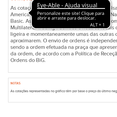
As cotações e valorizações de ativos nas bo
American e NYSE Arca são fornecidas pelo Na
Basic. As cotações nas bolsas tradicionais c
Multilateral Trading Facilities e noutros locai
ligeira e momentaneamente umas das outras c
aproximarem. O envio de ordens é independen
sendo a ordem efetuada na praça que aprese
da ordem, de acordo com a Política de Receç
Ordens do BiG.
NOTAS
As cotações representadas no gráfico têm por base o preço do último negóc