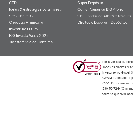
CFD
Super Depósito
Ideias & estratégias para investir
Conta Poupança BiG Aforro
Ser Cliente BiG
Certificados de Aforro e Tesouro
Check up Financeiro
Direitos e Deveres - Depósitos
Investir no Futuro
BiG InvestorWeek 2025
;
Transferência de Carteiras
;
Por favor leia o
Acord
Todos os direitos res
Investimento Global S
CMVM autorizada a pr
CVM. Para qualquer in
330 53 72/9 (Chamada
tarifário que tiver a