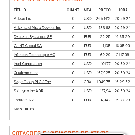
TÍTULO
QUANT.
MDA
PREÇO
HORA
Adobe Inc
0
USD
265,1412
20:59:24
Advanced Micro Devices Inc
0
USD
483,68
20:59:24
Dassault Systemes SE
0
EUR
22,25
16:35:29
GLINT Global SA
0
EUR
1,195
16:35:03
InfIneon Technologie AG
0
EUR
62,29
21:17:38
Intel Corporation
0
USD
101,77
20:59:24
Qualcomm Inc
0
USD
167,925
20:59:24
Sage Group PLC / The
0
GBX
1.049,75
16:29:52
SK Hynix Inc ADR
0
USD
137,94
20:59:24
Tomtom NV
0
EUR
4,042
16:39:29
Mais Títulos
COTAÇÕES E VARIAÇÕES DE ATIVOS