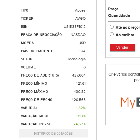
Praça
TIPO
Ações
Quantidade
TICKER
AVGO
ISIN
US11135F1012
Até ao preço 
Ao melhor
PRAÇA DE NEGOCIAÇÃO
NASDAQ
MOEDA
USD
Vender
PAÍS DO EMITENTE
EUA
SETOR
Tecnologia
VOLUME
0
Crie vários portfó
PREÇO DE ABERTURA
427,664
pod
PREÇO MÍNIMO
421,61
PREÇO MÁXIMO
430,82
PREÇO DE FECHO
420,565
VAR (DIA)
1,82%
VARIAÇÃO (AGO)
9,18%
VARIAÇÃO (2026)
24,57%
HISTÓRICO DE COTAÇÕES