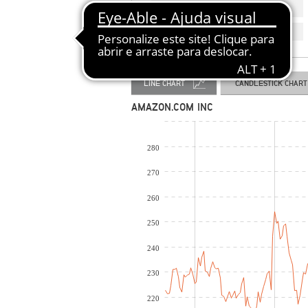
HISTÓRICO DE COTAÇÕES
COTAÇÃO EM TEMPO REAL
LINE CHART
CANDLESTICK CHART
AMAZON.COM INC
280
270
260
250
240
230
220