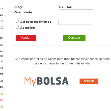
Praça
NASDAQ
es
Quantidade
ZN
67
Até ao preço limite de
Ao melhor
AQ
Vender
Comprar
SD
UA
ão
ial
Crie vários portfólios de Ações para monitorizar as variações de preço,
0
podendo negociar de forma mais rápida.
39
,75
,31
ACEDER
48
3%
6%
18%