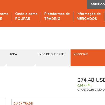
ABRIR C
 como
Onde e como
Plataformas de
Informação de
IR
POUPAR
TRADING
MERCADOS
TOP+
INFO DE SUPORTE
NEGOCIAR
274,48 US
0,93% (
)
07/08/2026 21:30:0
QUICK TRADE