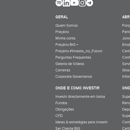
GERAL
ABR
Quem Somos
Porq
Preçário
Part
Minha conta
Júnio
Preçário BiG +
Emp
Preçário #Investe_no_Futuro
Cart
Perguntas Frequentes
Cont
Galeria de Vídeos
Serv
Carreiras
Glos
Corporate Governance
Info
ONDE E COMO INVESTIR
OND
Investir directamente em bolsa
Supe
Fundos
Rend
Obrigações
Depó
CFD
Supe
Ideias & estratégias para investir
Cont
Ser Cliente BiG
Cert