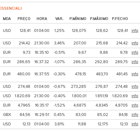
ESSENCIAL)
MDA
PREÇO
HORA
VAR.
P.MÍNIMO
P.MÁXIMO
P.FECHO
USD
128,41
01:04:00
1,25%
126,075
128,62
128,41
info
USD
214,42
21:30:00
3,46%
207,00
215,68
214,42
info
EUR
9,73
16:35:10
-0,51%
9,67
9,86
9,78
info
EUR
286,65
16:37:32
-1,07%
286,35
292,80
289,75
info
EUR
480,00
16:37:55
-0,30%
478,15
483,70
481,45
info
USD
274,48
01:04:00
-0,67%
273,285
276,87
274,48
info
USD
1.820,69
21:30:00
-0,40%
1.800,01
1.851,19
1.820,69
info
EUR
4,7965
16:35:17
-1,52%
4,6875
4,8345
4,8705
info
GBX
84,56
16:29:51
0,45%
83,00
85,02
84,18
info
USD
12,13
01:04:00
3,81%
11,88
12,175
12,13
info