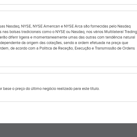
bolsas Nasdaq, NYSE, NYSE American e NYSE Arca são fornecidas pelo Nasdaq
s nas bolsas tradicionais como o NYSE ou Nasdaq, nos vários Multilateral Trading
oderão diferir ligeira e momentaneamente umas das outras com tendência natural
ndependente da origem das cotações, sendo a ordem efetuada na praça que
rdem, de acordo com a Política de Receção, Execução e Transmissão de Ordens
 base o preço do último negócio realizado para este título.