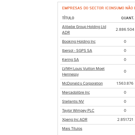
EMPRESAS DO SECTOR (CONSUMO NÃO 
TÍTULO
QUANT.
Alibaba Group Holding Ltd
2.886.504
ADR
Booking Holding Inc
0
Ibersol - SGPS SA
0
Kering SA
0
LVMH Louis Vuitton Moet
0
Hennessy
McDonald s Corporation
1.563.876
Mercadolibre Inc
0
Stellantis NV
0
Taylor Wimpey PLC
0
Xpeng Inc ADR
2.851.721
Mais Títulos