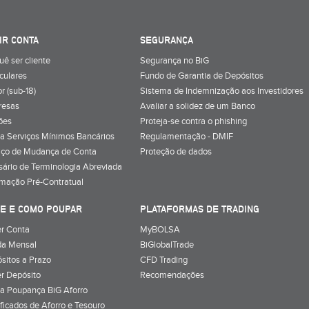
IR CONTA
SEGURANÇA
uê ser cliente
Segurança no BiG
iculares
Fundo de Garantia de Depósitos
r (sub-18)
Sistema de Indemnização aos Investidores
resas
Avaliar a solidez de um Banco
ões
Proteja-se contra o phishing
a Serviços Mínimos Bancários
Regulamentação - DMIF
iço de Mudança de Conta
Proteção de dados
sário de Terminologia Abreviada
rmação Pré-Contratual
E E COMO POUPAR
PLATAFORMAS DE TRADING
r Conta
MyBOLSA
a Mensal
BiGlobalTrade
sitos a Prazo
CFD Trading
r Depósito
Recomendações
a Poupança BiG Aforro
ificados de Aforro e Tesouro