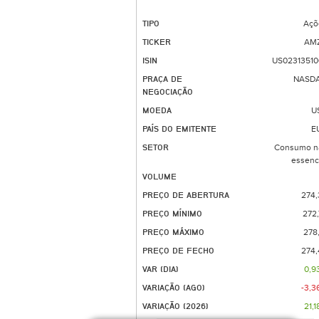
TIPO
Açõ
TICKER
AM
ISIN
US02313510
PRAÇA DE
NASD
NEGOCIAÇÃO
MOEDA
U
PAÍS DO EMITENTE
E
SETOR
Consumo n
essenc
VOLUME
PREÇO DE ABERTURA
274,
PREÇO MÍNIMO
272
PREÇO MÁXIMO
278
PREÇO DE FECHO
274,
VAR (DIA)
0,9
VARIAÇÃO (AGO)
-3,3
VARIAÇÃO (2026)
21,