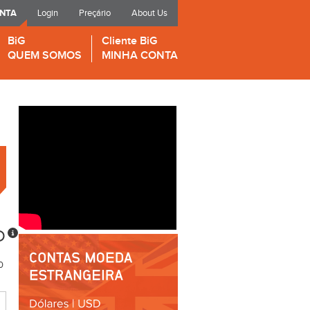
ONTA
Login
Preçário
About Us
BiG
Cliente BiG
QUEM SOMOS
MINHA CONTA
D
0