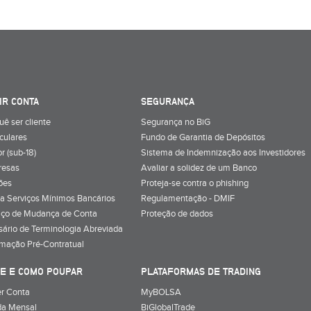
IR CONTA
SEGURANÇA
uê ser cliente
Segurança no BiG
iculares
Fundo de Garantia de Depósitos
r (sub-18)
Sistema de Indemnização aos Investidores
resas
Avaliar a solidez de um Banco
ões
Proteja-se contra o phishing
a Serviços Mínimos Bancários
Regulamentação - DMIF
iço de Mudança de Conta
Proteção de dados
sário de Terminologia Abreviada
rmação Pré-Contratual
E E COMO POUPAR
PLATAFORMAS DE TRADING
r Conta
MyBOLSA
a Mensal
BiGlobalTrade