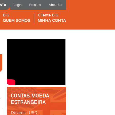
ONTA
Login
Preçário
About Us
BiG
Cliente BiG
QUEM SOMOS
MINHA CONTA
5