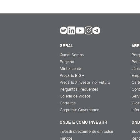
GERAL
ABR
Quem Somos
Porq
Preçário
Part
Minha conta
Júnio
Preçário BiG +
Emp
Preçário #Investe_no_Futuro
Cart
Perguntas Frequentes
Cont
Galeria de Vídeos
Serv
Carreiras
Glos
Corporate Governance
Info
ONDE E COMO INVESTIR
OND
Investir directamente em bolsa
Supe
Fundos
Rend