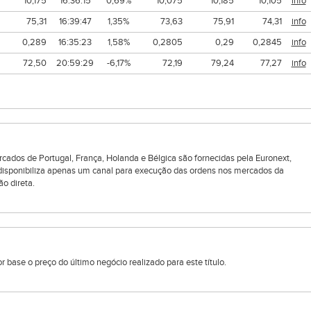
10,175
16:36:15
0,69%
10,075
10,185
10,105
info
75,31
16:39:47
1,35%
73,63
75,91
74,31
info
0,289
16:35:23
1,58%
0,2805
0,29
0,2845
info
72,50
20:59:29
-6,17%
72,19
79,24
77,27
info
rcados de Portugal, França, Holanda e Bélgica são fornecidas pela Euronext,
 disponibiliza apenas um canal para execução das ordens nos mercados da
ão direta.
 base o preço do último negócio realizado para este título.