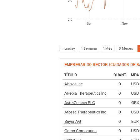
2,5
2,0
Set
Nov
EMPRESAS DO SECTOR (CUIDADOS DE S
TÍTULO
QUANT.
MDA
Abbvie Inc
0
USD
Akebia Therapeutics Inc
0
USD
AstraZeneca PLC
0
GBX
Atossa Therapeutics Inc
0
USD
Bayer AG
0
EUR
Geron Corporation
0
USD