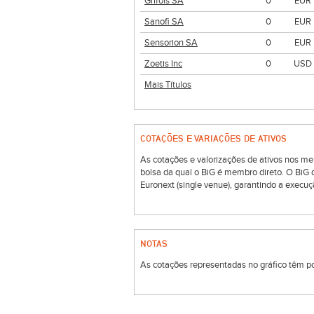
Grifols SA
0
EUR
Sanofi SA
0
EUR
Sensorion SA
0
EUR
Zoetis Inc
0
USD
Mais Títulos
COTAÇÕES E VARIAÇÕES DE ATIVOS
As cotações e valorizações de ativos nos me
bolsa da qual o BiG é membro direto. O BiG
Euronext (single venue), garantindo a execuç
NOTAS
As cotações representadas no gráfico têm por