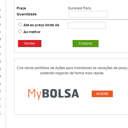
Praça
Euronext Paris
s
Quantidade
S
5
Até ao preço limite de
Ao melhor
s
R
Vender
Comprar
A
e
0
Crie vários portfólios de Ações para monitorizar as variações de preço,
4
podendo negociar de forma mais rápida.
9
4
2
ACEDER
%
%
%