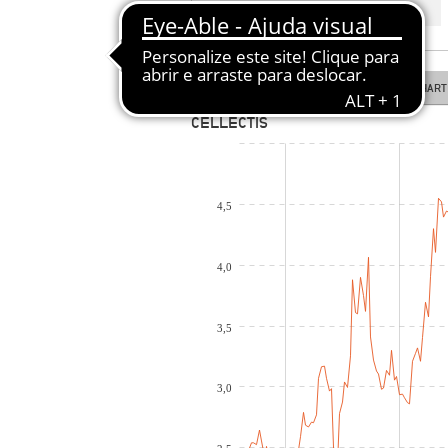
COTAÇÃO EM TEMPO REAL
LINE CHART
CANDLESTICK CHART
CELLECTIS
4,5
4,0
3,5
3,0