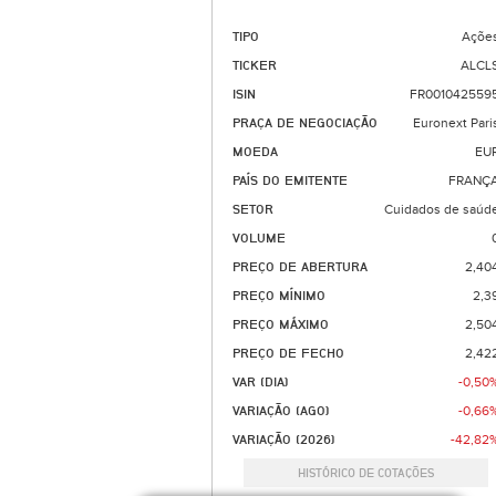
TIPO
Açõe
TICKER
ALCL
ISIN
FR001042559
PRAÇA DE NEGOCIAÇÃO
Euronext Pari
MOEDA
EU
PAÍS DO EMITENTE
FRANÇ
SETOR
Cuidados de saúd
VOLUME
PREÇO DE ABERTURA
2,40
PREÇO MÍNIMO
2,3
PREÇO MÁXIMO
2,50
PREÇO DE FECHO
2,42
VAR (DIA)
-0,50
VARIAÇÃO (AGO)
-0,66
VARIAÇÃO (2026)
-42,82
HISTÓRICO DE COTAÇÕES