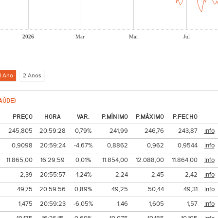
2026
Mar
Mai
Jul
AÚDE)
PREÇO
HORA
VAR.
P.MÍNIMO
P.MÁXIMO
P.FECHO
245,805
20:59:28
0,79%
241,99
246,76
243,87
info
0,9098
20:59:24
-4,67%
0,8862
0,962
0,9544
info
11.865,00
16:29:59
0,01%
11.854,00
12.088,00
11.864,00
info
2,39
20:55:57
-1,24%
2,24
2,45
2,42
info
49,75
20:59:56
0,89%
49,25
50,44
49,31
info
1,475
20:59:23
-6,05%
1,46
1,605
1,57
info