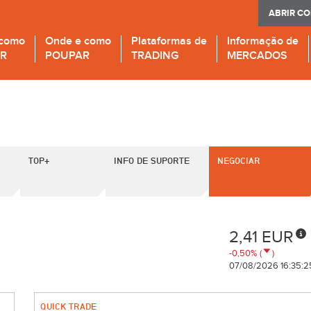
ABRIR C
 como
Onde e como
Plataformas de
Informação de
IR
POUPAR
TRADING
MERCADOS
TOP+
INFO DE SUPORTE
NEGOCIAR
2,41 EUR
-0,50% (
)
07/08/2026 16:35:2
QUICK TRADE