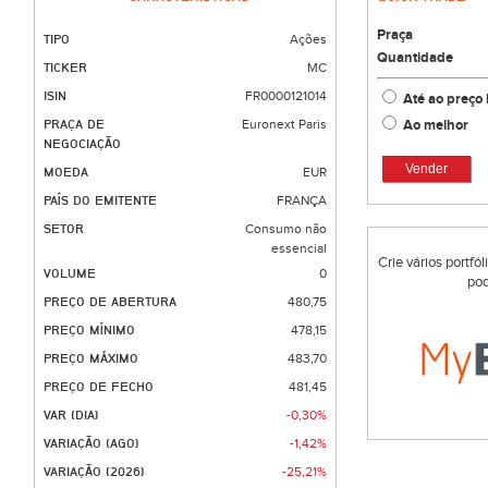
Praça
TIPO
Ações
Quantidade
TICKER
MC
ISIN
FR0000121014
Até ao preço 
Ao melhor
PRAÇA DE
Euronext Paris
NEGOCIAÇÃO
Vender
MOEDA
EUR
PAÍS DO EMITENTE
FRANÇA
SETOR
Consumo não
essencial
Crie vários portfó
VOLUME
0
pod
PREÇO DE ABERTURA
480,75
PREÇO MÍNIMO
478,15
PREÇO MÁXIMO
483,70
PREÇO DE FECHO
481,45
VAR (DIA)
-0,30%
VARIAÇÃO (AGO)
-1,42%
VARIAÇÃO (2026)
-25,21%