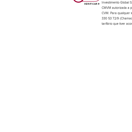
Investimento Global S
CMVM autorizada a pr
CVM. Para qualquer in
330 53 72/9 (Chamada
tarifário que tiver a