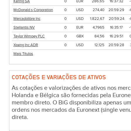
Kering SA
0
EUR
286,65
16:37:32
McDonald s Corporation
0
USD
274,40
20:59:29
-
Mercadolibre Inc
0
USD
1.822,67
20:59:24
-
Stellantis NV
0
EUR
4,7965
16:35:17
Taylor Wimpey PLC
0
GBX
84,56
16:29:51
Xpeng Inc ADR
0
USD
12,125
20:59:28
Mais Títulos
COTAÇÕES E VARIAÇÕES DE ATIVOS
As cotações e valorizações de ativos nos merc
Holanda e Bélgica são fornecidas pela Euronex
membro direto. O BiG disponibiliza apenas u
ordens nos mercados da Euronext (single venu
direta.