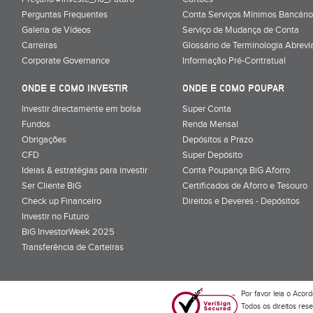
Perguntas Frequentes
Conta Serviços Mínimos Bancário
Galeria de Vídeos
Serviço de Mudança de Conta
Carreiras
Glossário de Terminologia Abrevi
Corporate Governance
Informação Pré-Contratual
ONDE E COMO INVESTIR
ONDE E COMO POUPAR
Investir directamente em bolsa
Super Conta
Fundos
Renda Mensal
Obrigações
Depósitos a Prazo
CFD
Super Depósito
Ideias & estratégias para investir
Conta Poupança BiG Aforro
Ser Cliente BiG
Certificados de Aforro e Tesouro
Check up Financeiro
Direitos e Deveres - Depósitos
Investir no Futuro
BiG InvestorWeek 2025
;
Transferência de Carteiras
;
Por favor leia o
Acord
Todos os direitos res