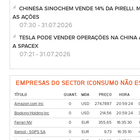
CHINESA SINOCHEM VENDE 14% DA PIRELLI.
AS AÇÕES
07:30 - 31.07.2026
TESLA PODE VENDER OPERAÇÕES NA CHINA 
A SPACEX
07:21 - 31.07.2026
EMPRESAS DO SECTOR (CONSUMO NÃO E
TÍTULO
QUANT.
MDA
PREÇO
HORA
Amazon.com Inc
0
USD
274,7887
20:59:24
Booking Holding Inc
0
USD
214,56
20:59:24
Ferrari NV
0
EUR
355,65
16:35:30
Ibersol - SGPS SA
0
EUR
9,73
16:35:10