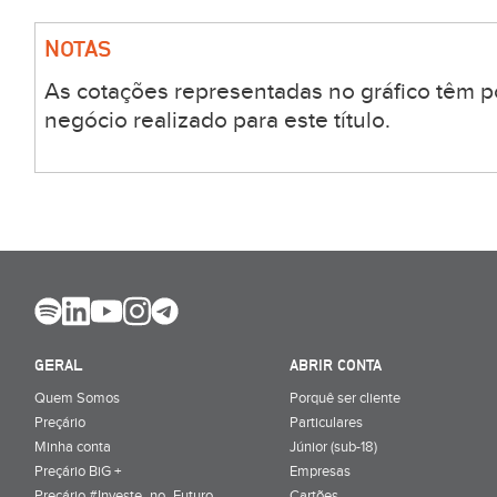
NOTAS
As cotações representadas no gráfico têm p
negócio realizado para este título.
GERAL
ABRIR CONTA
Quem Somos
Porquê ser cliente
Preçário
Particulares
Minha conta
Júnior (sub-18)
Preçário BiG +
Empresas
Preçário #Investe_no_Futuro
Cartões