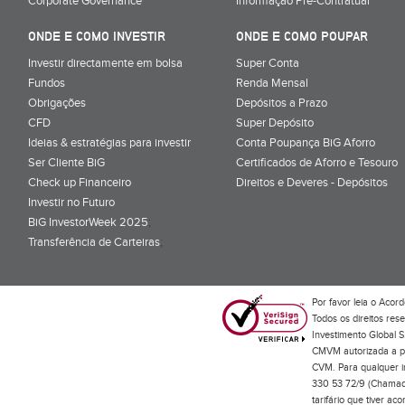
Corporate Governance
Informação Pré-Contratual
ONDE E COMO INVESTIR
ONDE E COMO POUPAR
Investir directamente em bolsa
Super Conta
Fundos
Renda Mensal
Obrigações
Depósitos a Prazo
CFD
Super Depósito
Ideias & estratégias para investir
Conta Poupança BiG Aforro
Ser Cliente BiG
Certificados de Aforro e Tesouro
Check up Financeiro
Direitos e Deveres - Depósitos
Investir no Futuro
BiG InvestorWeek 2025
;
Transferência de Carteiras
;
Por favor leia o
Acord
Todos os direitos res
Investimento Global S
CMVM autorizada a pr
CVM. Para qualquer in
330 53 72/9 (Chamada
tarifário que tiver a