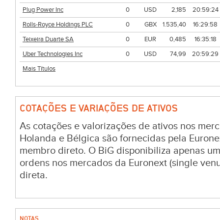
Plug Power Inc
0
USD
2,185
20:59:24
Rolls-Royce Holdings PLC
0
GBX
1.535,40
16:29:58
Teixeira Duarte SA
0
EUR
0,485
16:35:18
Uber Technologies Inc
0
USD
74,99
20:59:29
Mais Títulos
COTAÇÕES E VARIAÇÕES DE ATIVOS
As cotações e valorizações de ativos nos merc
Holanda e Bélgica são fornecidas pela Euronex
membro direto. O BiG disponibiliza apenas u
ordens nos mercados da Euronext (single venu
direta.
NOTAS