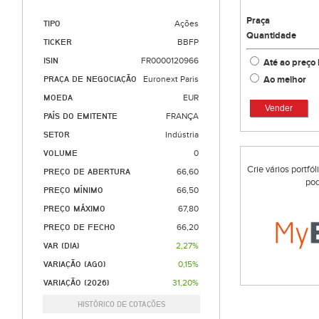
Praça
TIPO
Ações
Quantidade
TICKER
BBFP
ISIN
FR0000120966
Até ao preço 
Ao melhor
PRAÇA DE NEGOCIAÇÃO
Euronext Paris
MOEDA
EUR
Vender
PAÍS DO EMITENTE
FRANÇA
SETOR
Indústria
VOLUME
0
Crie vários portfó
PREÇO DE ABERTURA
66,60
pod
PREÇO MÍNIMO
66,50
PREÇO MÁXIMO
67,80
PREÇO DE FECHO
66,20
VAR (DIA)
2,27%
VARIAÇÃO (AGO)
0,15%
VARIAÇÃO (2026)
31,20%
HISTÓRICO DE COTAÇÕES