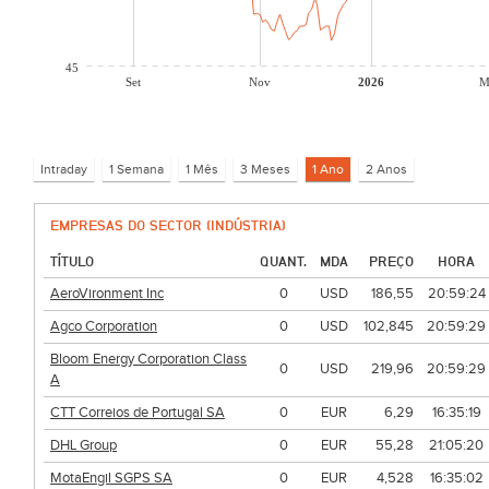
45
Set
Nov
2026
M
EMPRESAS DO SECTOR (INDÚSTRIA)
TÍTULO
QUANT.
MDA
PREÇO
HORA
AeroVironment Inc
0
USD
186,55
20:59:24
Agco Corporation
0
USD
102,845
20:59:29
Bloom Energy Corporation Class
0
USD
219,96
20:59:29
A
CTT Correios de Portugal SA
0
EUR
6,29
16:35:19
DHL Group
0
EUR
55,28
21:05:20
MotaEngil SGPS SA
0
EUR
4,528
16:35:02