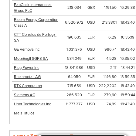
BabCock International
218.034
GBX
1.191,50
16:29:38
Group PLC
Bloom Energy Corporation
6.520.972
USD
213,3801
18:43:40
Class A
CTT Correios de Portugal
196.635
EUR
6,29
16:35:19
SA
GE Vernova Inc
1.031.376
USD
986,74
18:43:40
MotaEngil SGPS SA
534.049
EUR
4,528
16:35:02
Plug Power Inc
18.841.986
USD
2,17
18:44:21
Rheinmetall AG
64.050
EUR
1.146,80
18:59:35
RTX Corporation
715.659
USD
222,2202
18:43:40
Siemens AG
266.520
EUR
279,60
18:59:44
Uber Technologies Inc
11.777.277
USD
74,89
18:43:40
Mais Títulos