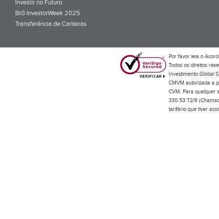
Investir no Futuro
BiG InvestorWeek 2025
;
Transferência de Carteiras
;
Por favor leia o
Acord
Todos os direitos res
Investimento Global S
CMVM autorizada a pr
CVM. Para qualquer in
330 53 72/9 (Chamada
tarifário que tiver a