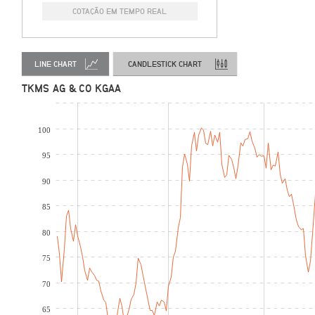
COTAÇÃO EM TEMPO REAL
LINE CHART
CANDLESTICK CHART
TKMS AG & CO KGAA
100
95
90
85
80
75
70
65