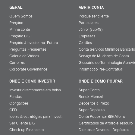
GERAL
ABRIR CONTA
Quem Somos
Porquê ser cliente
Preçário
Particulares
Minha conta
Júnior (sub-18)
Preçário BiG +
Empresas
Preçário #Investe_no_Futuro
Cartões
Perguntas Frequentes
Conta Serviços Mínimos Bancário
Galeria de Vídeos
Serviço de Mudança de Conta
Carreiras
Glossário de Terminologia Abrevi
Corporate Governance
Informação Pré-Contratual
ONDE E COMO INVESTIR
ONDE E COMO POUPAR
Investir directamente em bolsa
Super Conta
Fundos
Renda Mensal
Obrigações
Depósitos a Prazo
CFD
Super Depósito
Ideias & estratégias para investir
Conta Poupança BiG Aforro
Ser Cliente BiG
Certificados de Aforro e Tesouro
Check up Financeiro
Direitos e Deveres - Depósitos