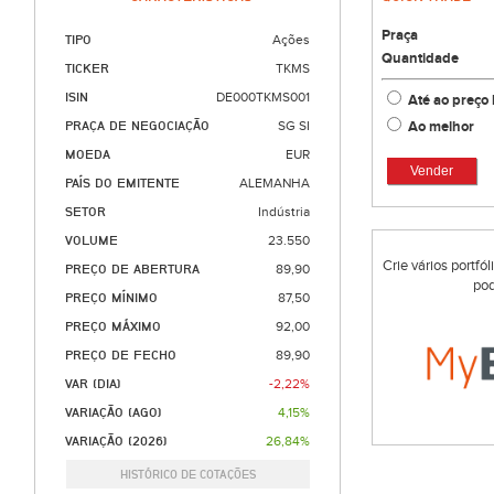
Praça
TIPO
Ações
Quantidade
TICKER
TKMS
ISIN
DE000TKMS001
Até ao preço 
Ao melhor
PRAÇA DE NEGOCIAÇÃO
SG SI
MOEDA
EUR
Vender
PAÍS DO EMITENTE
ALEMANHA
SETOR
Indústria
VOLUME
23.550
Crie vários portfó
PREÇO DE ABERTURA
89,90
pod
PREÇO MÍNIMO
87,50
PREÇO MÁXIMO
92,00
PREÇO DE FECHO
89,90
VAR (DIA)
-2,22%
VARIAÇÃO (AGO)
4,15%
VARIAÇÃO (2026)
26,84%
HISTÓRICO DE COTAÇÕES