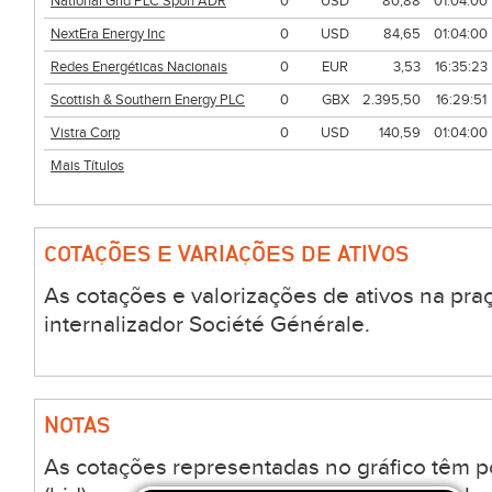
National Grid PLC Spon ADR
0
USD
80,88
01:04:00
NextEra Energy Inc
0
USD
84,65
01:04:00
Redes Energéticas Nacionais
0
EUR
3,53
16:35:23
Scottish & Southern Energy PLC
0
GBX
2.395,50
16:29:51
Vistra Corp
0
USD
140,59
01:04:00
Mais Títulos
COTAÇÕES E VARIAÇÕES DE ATIVOS
As cotações e valorizações de ativos na pra
internalizador Société Générale.
NOTAS
As cotações representadas no gráfico têm 