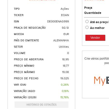
Praça
TIPO
Ações
Quantidade
TICKER
EOAN
ISIN
DE000ENAG999
Até ao preço 
Ao melhor
PRAÇA DE NEGOCIAÇÃO
SG SI
MOEDA
EUR
Vender
PAÍS DO EMITENTE
ALEMANHA
SETOR
Utilities
VOLUME
0
Crie vários portfó
PREÇO DE ABERTURA
18,95
pod
PREÇO MÍNIMO
18,77
PREÇO MÁXIMO
19,08
PREÇO DE FECHO
19,025
VAR (DIA)
0,26%
VARIAÇÃO (AGO)
0,16%
VARIAÇÃO (2026)
15,76%
HISTÓRICO DE COTAÇÕES