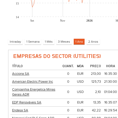
15
14
Set
Nov
2026
M
EMPRESAS DO SECTOR (UTILITIES)
TÍTULO
QUANT.
MDA
PREÇO
HORA
Acciona SA
0
EUR
213,00
16:35:30
American Electric Power Inc
0
USD
125,73
21:30:00
Companhia Energetica Minas
0
USD
2,10
01:04:00
Gerais ADR
EDP Renováveis SA
0
EUR
13,35
16:35:07
Endesa SA
0
EUR
42,22
16:29:54