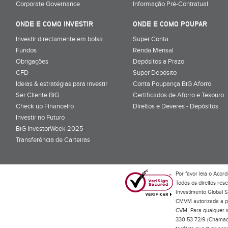
Corporate Governance
Informação Pré-Contratual
ONDE E COMO INVESTIR
ONDE E COMO POUPAR
Investir directamente em bolsa
Super Conta
Fundos
Renda Mensal
Obrigações
Depósitos a Prazo
CFD
Super Depósito
Ideias & estratégias para investir
Conta Poupança BiG Aforro
Ser Cliente BiG
Certificados de Aforro e Tesouro
Check up Financeiro
Direitos e Deveres - Depósitos
Investir no Futuro
BiG InvestorWeek 2025
;
Transferência de Carteiras
;
Por favor leia o
Acord
Todos os direitos res
Investimento Global S
CMVM autorizada a pr
CVM. Para qualquer in
330 53 72/9 (Chamada