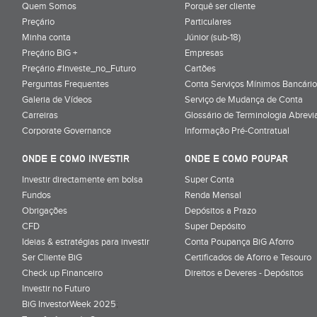
Quem Somos
Porquê ser cliente
Preçário
Particulares
Minha conta
Júnior (sub-18)
Preçário BiG +
Empresas
Preçário #Investe_no_Futuro
Cartões
Perguntas Frequentes
Conta Serviços Mínimos Bancário
Galeria de Vídeos
Serviço de Mudança de Conta
Carreiras
Glossário de Terminologia Abrevi
Corporate Governance
Informação Pré-Contratual
ONDE E COMO INVESTIR
ONDE E COMO POUPAR
Investir directamente em bolsa
Super Conta
Fundos
Renda Mensal
Obrigações
Depósitos a Prazo
CFD
Super Depósito
Ideias & estratégias para investir
Conta Poupança BiG Aforro
Ser Cliente BiG
Certificados de Aforro e Tesouro
Check up Financeiro
Direitos e Deveres - Depósitos
Investir no Futuro
BiG InvestorWeek 2025
;