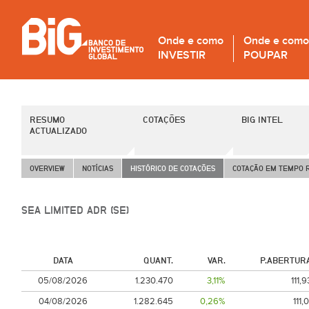
Onde e como
Onde e como
INVESTIR
POUPAR
RESUMO
COTAÇÕES
BIG INTEL
ACTUALIZADO
OVERVIEW
NOTÍCIAS
HISTÓRICO DE COTAÇÕES
COTAÇÃO EM TEMPO 
SEA LIMITED ADR (SE)
DATA
QUANT.
VAR.
P.ABERTUR
05/08/2026
1.230.470
3,11%
111,9
04/08/2026
1.282.645
0,26%
111,0