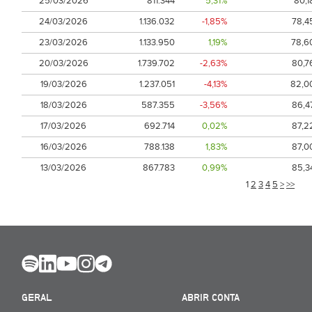
25/03/2026
811.344
5,31%
80,1
24/03/2026
1.136.032
-1,85%
78,4
23/03/2026
1.133.950
1,19%
78,6
20/03/2026
1.739.702
-2,63%
80,7
19/03/2026
1.237.051
-4,13%
82,0
18/03/2026
587.355
-3,56%
86,4
17/03/2026
692.714
0,02%
87,2
16/03/2026
788.138
1,83%
87,0
13/03/2026
867.783
0,99%
85,3
1
2
3
4
5
>
>>
GERAL
ABRIR CONTA