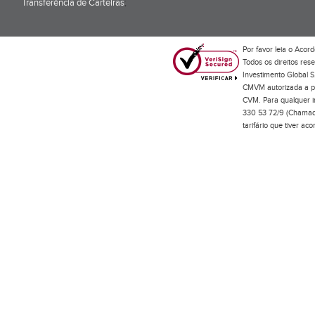
Transferência de Carteiras
;
Por favor leia o
Acord
Todos os direitos res
Investimento Global S
CMVM autorizada a pr
CVM. Para qualquer in
330 53 72/9 (Chamada
tarifário que tiver a