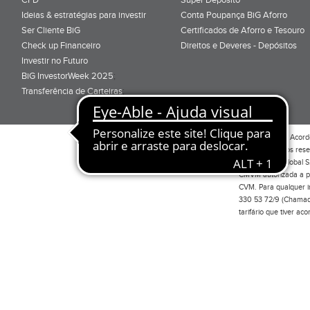
Ideias & estratégias para investir
Conta Poupança BiG Aforro
Ser Cliente BiG
Certificados de Aforro e Tesouro
Check up Financeiro
Direitos e Deveres - Depósitos
Investir no Futuro
BiG InvestorWeek 2025
;
Transferência de Carteiras
;
Por favor leia o
Acord
Todos os direitos res
Investimento Global S
CMVM autorizada a pr
CVM. Para qualquer in
330 53 72/9 (Chamada
tarifário que tiver a