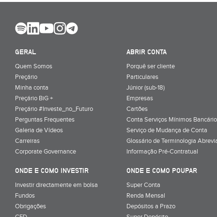
GERAL
ABRIR CONTA
Quem Somos
Porquê ser cliente
Preçário
Particulares
Minha conta
Júnior (sub-18)
Preçário BiG +
Empresas
Preçário #Investe_no_Futuro
Cartões
Perguntas Frequentes
Conta Serviços Mínimos Bancário
Galeria de Vídeos
Serviço de Mudança de Conta
Carreiras
Glossário de Terminologia Abrevi
Corporate Governance
Informação Pré-Contratual
ONDE E COMO INVESTIR
ONDE E COMO POUPAR
Investir directamente em bolsa
Super Conta
Fundos
Renda Mensal
Obrigações
Depósitos a Prazo
CFD
Super Depósito