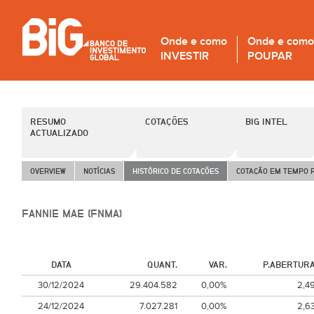
Onde e como
Onde e como
INVESTIR
POUPAR
RESUMO
COTAÇÕES
BIG INTEL
ACTUALIZADO
OVERVIEW
NOTÍCIAS
HISTÓRICO DE COTAÇÕES
COTAÇÃO EM TEMPO 
FANNIE MAE (FNMA)
DATA
QUANT.
VAR.
P.ABERTUR
30/12/2024
29.404.582
0,00%
2,4
24/12/2024
7.027.281
0,00%
2,6