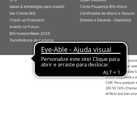
Ideias & estratégias para investir
Conta Poupança BiG Aforro
Ser Cliente BiG
Certificados de Aforro e Tesouro
Check up Financeiro
Direitos e Deveres - Depósitos
Investir no Futuro
BiG InvestorWeek 2025
;
Transferência de Carteiras
;
Por favor leia o
Acord
Todos os direitos res
Investimento Global S
CMVM autorizada a pr
CVM. Para qualquer in
330 53 72/9 (Chamada
tarifário que tiver a