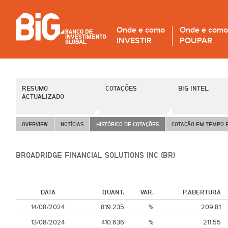
Onde e como
Onde e como
INVESTIR
POUPAR
RESUMO
COTAÇÕES
BIG INTEL
ACTUALIZADO
OVERVIEW
NOTÍCIAS
HISTÓRICO DE COTAÇÕES
COTAÇÃO EM TEMPO 
BROADRIDGE FINANCIAL SOLUTIONS INC (BR)
DATA
QUANT.
VAR.
P.ABERTURA
14/08/2024
819.235
%
209,81
13/08/2024
410.636
%
211,55