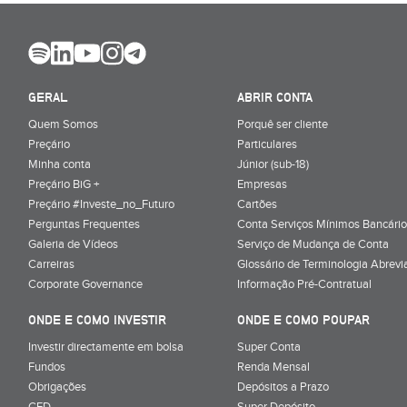
GERAL
ABRIR CONTA
Quem Somos
Porquê ser cliente
Preçário
Particulares
Minha conta
Júnior (sub-18)
Preçário BiG +
Empresas
Preçário #Investe_no_Futuro
Cartões
Perguntas Frequentes
Conta Serviços Mínimos Bancário
Galeria de Vídeos
Serviço de Mudança de Conta
Carreiras
Glossário de Terminologia Abrevi
Corporate Governance
Informação Pré-Contratual
ONDE E COMO INVESTIR
ONDE E COMO POUPAR
Investir directamente em bolsa
Super Conta
Fundos
Renda Mensal
Obrigações
Depósitos a Prazo
CFD
Super Depósito