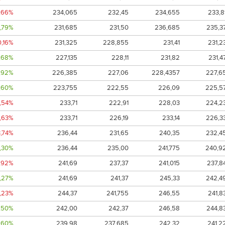
,66%
234,065
232,45
234,655
233,8
1,79%
231,685
231,50
236,685
235,3
0,16%
231,325
228,855
231,41
231,2
1,68%
227,135
228,11
231,82
231,4
,92%
226,385
227,06
228,4357
227,6
,60%
223,755
222,55
226,09
225,5
0,54%
233,71
222,91
228,03
224,2
2,63%
233,71
226,19
233,14
226,3
3,74%
236,44
231,65
240,35
232,4
1,30%
236,44
235,00
241,775
240,9
1,92%
241,69
237,37
241,015
237,8
,27%
241,69
241,37
245,33
242,4
1,23%
244,37
241,755
246,55
241,8
1,50%
242,00
242,37
246,58
244,8
1,60%
239,98
237,685
242,32
241,2