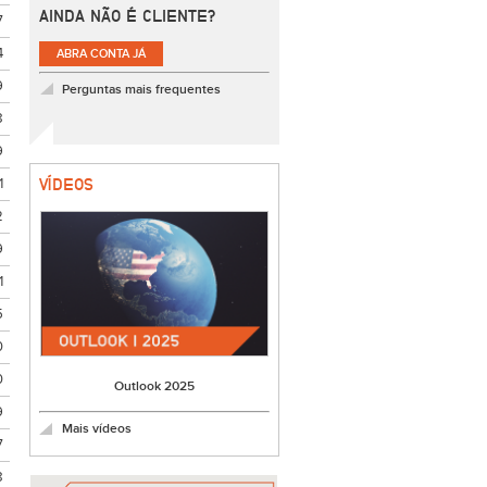
AINDA NÃO É CLIENTE?
7
4
ABRA CONTA JÁ
9
Perguntas mais frequentes
8
9
1
VÍDEOS
2
9
1
5
0
0
Outlook 2025
9
Mais vídeos
7
8