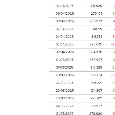
10/04/2025
415.520
-
09/04/2025
275.104
6
08/04/2025
263.972
-
07/04/2025
411.719
-
04/04/2025
316.733
-6
03/04/2025
275.045
-2
02/04/2025
284.926
0
01/04/2025
350.907
0
31/03/2025
316.328
2
28/03/2025
199.614
-0
27/03/2025
215.221
0
26/03/2025
164.807
0
25/03/2025
226.421
0
24/03/2025
211.527
21/03/2025
272.820
-