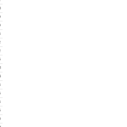
3
9
9
5
2
2
6
1
4
5
6
5
5
0