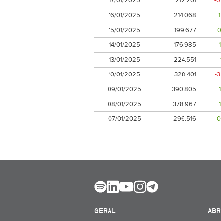
17/01/2025
212.261
-0
16/01/2025
214.068
15/01/2025
199.677
0
14/01/2025
176.985
13/01/2025
224.551
10/01/2025
328.401
-
09/01/2025
390.805
08/01/2025
378.967
07/01/2025
296.516
0
GERAL
ABR