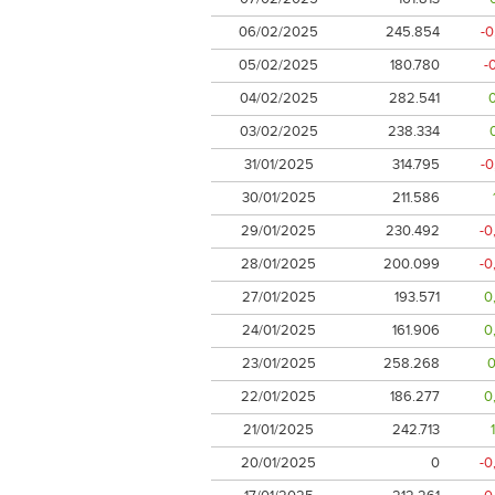
06/02/2025
245.854
-
05/02/2025
180.780
-
04/02/2025
282.541
03/02/2025
238.334
31/01/2025
314.795
-
30/01/2025
211.586
29/01/2025
230.492
-0
28/01/2025
200.099
-0
27/01/2025
193.571
0
24/01/2025
161.906
0
23/01/2025
258.268
0
22/01/2025
186.277
0
21/01/2025
242.713
20/01/2025
0
-0