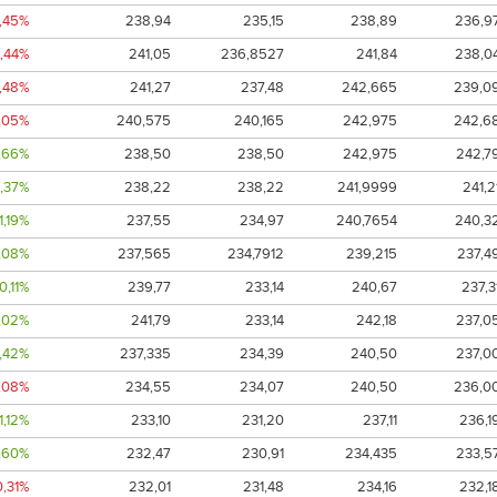
0,45%
238,94
235,15
238,89
236,9
0,44%
241,05
236,8527
241,84
238,0
1,48%
241,27
237,48
242,665
239,0
,05%
240,575
240,165
242,975
242,6
,66%
238,50
238,50
242,975
242,7
,37%
238,22
238,22
241,9999
241,2
1,19%
237,55
234,97
240,7654
240,3
,08%
237,565
234,7912
239,215
237,4
0,11%
239,77
233,14
240,67
237,3
,02%
241,79
233,14
242,18
237,0
,42%
237,335
234,39
240,50
237,0
,08%
234,55
234,07
240,50
236,0
1,12%
233,10
231,20
237,11
236,1
,60%
232,47
230,91
234,435
233,5
0,31%
232,01
231,48
234,16
232,1