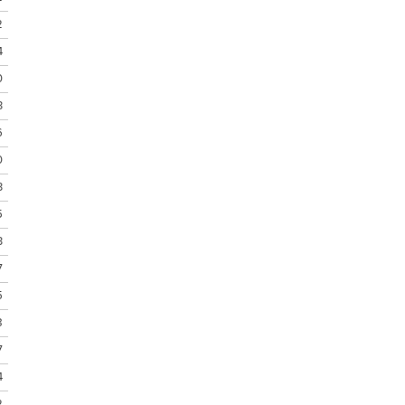
2
4
0
3
6
0
3
5
3
7
5
8
7
4
2