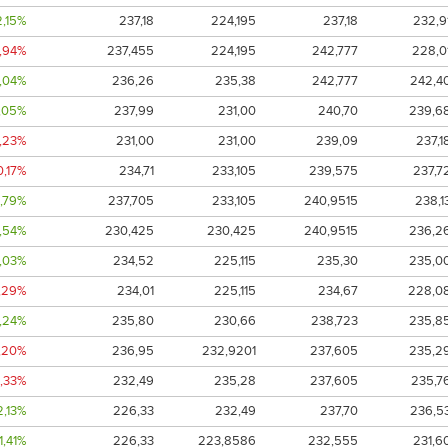
2,15%
237,18
224,195
237,18
232,9
5,94%
237,455
224,195
242,777
228,0
1,04%
236,26
235,38
242,777
242,4
1,05%
237,99
231,00
240,70
239,6
0,23%
231,00
231,00
239,09
237,1
0,17%
234,71
233,105
239,575
237,7
,79%
237,705
233,105
240,9515
238,1
,54%
230,425
230,425
240,9515
236,2
,03%
234,52
225,115
235,30
235,0
3,29%
234,01
225,115
234,67
228,0
,24%
235,80
230,66
238,723
235,8
,20%
236,95
232,9201
237,605
235,2
0,33%
232,49
235,28
237,605
235,7
2,13%
226,33
232,49
237,70
236,5
1,41%
226,33
223,8586
232,555
231,6