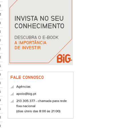
1
1
0
8
8
2
3
6
0
FALE CONNOSCO
8
Agências
5
apoio@big.pt
9
213 305 377 - chamada para rede
fixa nacional
6
(dias úteis das 8:00 às 21:00)
3
0