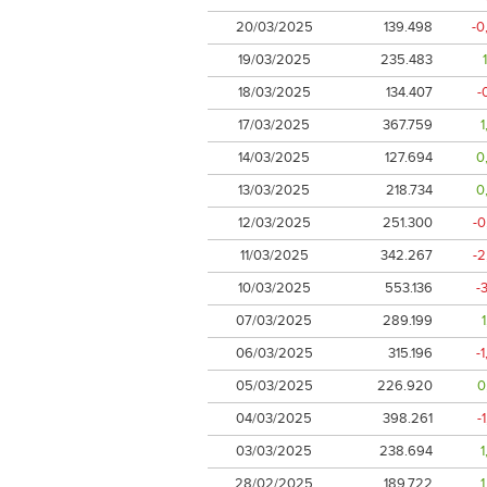
20/03/2025
139.498
-0
19/03/2025
235.483
18/03/2025
134.407
-
17/03/2025
367.759
14/03/2025
127.694
0
13/03/2025
218.734
0
12/03/2025
251.300
-
11/03/2025
342.267
-
10/03/2025
553.136
-
07/03/2025
289.199
06/03/2025
315.196
-
05/03/2025
226.920
0
04/03/2025
398.261
-
03/03/2025
238.694
28/02/2025
189.722