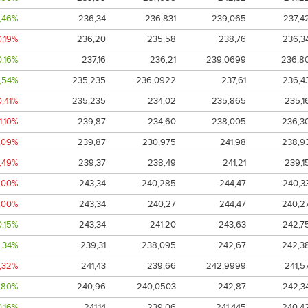
,46%
236,34
236,831
239,065
237,4
0,19%
236,20
235,58
238,76
236,3
0,16%
237,16
236,21
239,0699
236,8
,54%
235,235
236,0922
237,61
236,4
0,41%
235,235
234,02
235,865
235,1
-1,10%
239,87
234,60
238,005
236,3
,09%
239,87
230,975
241,98
238,9
0,49%
239,37
238,49
241,21
239,1
1,00%
243,34
240,285
244,47
240,3
1,00%
243,34
240,27
244,47
240,2
0,15%
243,34
241,20
243,63
242,7
,34%
239,31
238,095
242,67
242,3
0,32%
241,43
239,66
242,9999
241,5
,80%
240,96
240,0503
242,87
242,3
0,16%
241,14
239,06
241,445
240,4