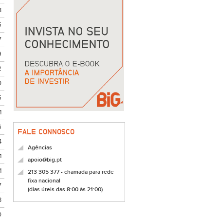
3
5
7
9
2
0
5
1
6
FALE CONNOSCO
4
Agências
1
apoio@big.pt
1
213 305 377 - chamada para rede
fixa nacional
7
(dias úteis das 8:00 às 21:00)
3
0