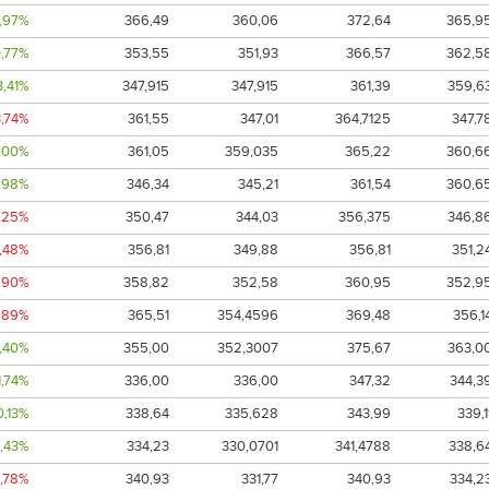
,97%
366,49
360,06
372,64
365,9
,77%
353,55
351,93
366,57
362,5
3,41%
347,915
347,915
361,39
359,6
3,74%
361,55
347,01
364,7125
347,7
,00%
361,05
359,035
365,22
360,6
,98%
346,34
345,21
361,54
360,6
1,25%
350,47
344,03
356,375
346,8
0,48%
356,81
349,88
356,81
351,2
,90%
358,82
352,58
360,95
352,9
1,89%
365,51
354,4596
369,48
356,1
,40%
355,00
352,3007
375,67
363,0
1,74%
336,00
336,00
347,32
344,3
0,13%
338,64
335,628
343,99
339,1
1,43%
334,23
330,0701
341,4788
338,6
1,78%
340,93
331,77
340,93
334,2