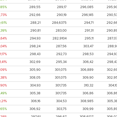
1,85%
289,55
289,17
296,085
295,9
0,73%
292,66
290,19
296,145
290,5
0,61%
288,21
284,6375
294,71
292,6
1,39%
290,81
283,00
291,31
290,8
0,64%
294,93
282,9104
295,11
287,0
2,04%
298,24
287,56
303,47
288,9
-1,17%
298,43
292,73
298,53
294,9
-1,41%
302,69
295,34
306,42
298,4
,09%
305,90
301,075
306,889
302,6
0,38%
308,05
301,075
309,90
302,9
,90%
304,93
301,735
310,32
304,1
,49%
305,38
301,735
306,86
306,8
0,21%
306,16
304,53
308,985
305,3
,65%
306,92
303,75
309,99
305,8
,29%
297,61
296,67
308,6127
306,0