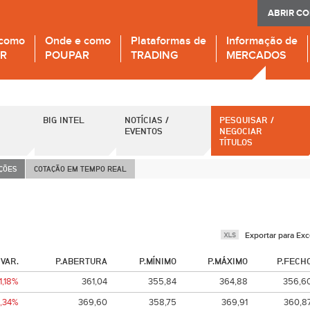
ABRIR C
 como
Onde e como
Plataformas de
Informação de
IR
POUPAR
TRADING
MERCADOS
BIG INTEL
NOTÍCIAS /
PESQUISAR /
EVENTOS
NEGOCIAR
TÍTULOS
AÇÕES
COTAÇÃO EM TEMPO REAL
Exportar para Exc
VAR.
P.ABERTURA
P.MÍNIMO
P.MÁXIMO
P.FECH
-1,18%
361,04
355,84
364,88
356,6
1,34%
369,60
358,75
369,91
360,8