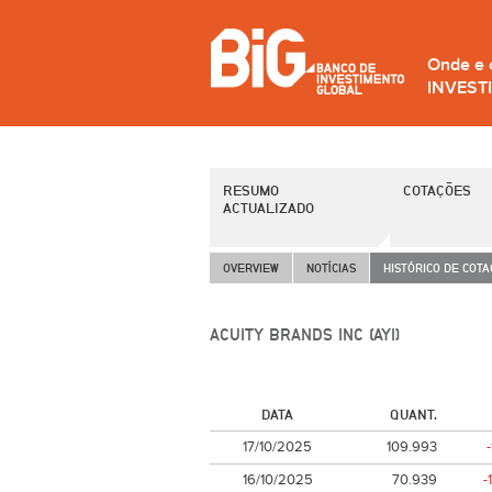
Onde e
INVEST
RESUMO
COTAÇÕES
ACTUALIZADO
OVERVIEW
NOTÍCIAS
HISTÓRICO DE COT
ACUITY BRANDS INC (AYI)
DATA
QUANT.
17/10/2025
109.993
16/10/2025
70.939
-