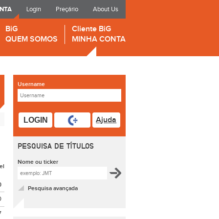
ONTA
Login
Preçário
About Us
BiG
Cliente BiG
QUEM SOMOS
MINHA CONTA
Username
Ajuda
LOGIN
PESQUISA DE TÍTULOS
Nome ou ticker
el
O
Pesquisa avançada
0
7