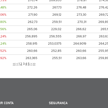
0,73%
270,74
269,655
278,81
274,3
,48%
272,26
267,73
276,48
276,4
,06%
271,90
269,12
273,30
269,7
1,80%
262,73
259,51
270,31
269,8
,56%
265,06
229,02
266,62
265,1
0,24%
256,895
256,555
266,97
263,6
,24%
258,915
253,0375
264,9019
264,2
1,52%
260,66
252,85
260,66
255,9
,92%
263,365
255,51
263,66
259,8
<<
<
1
2
3
4
5
>
>>
IR CONTA
SEGURANÇA