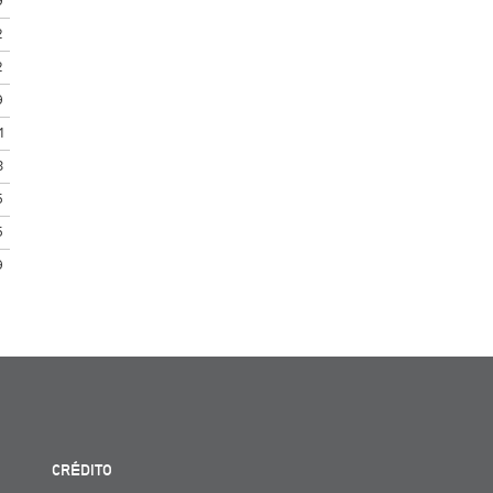
9
2
2
9
1
3
5
5
9
CRÉDITO