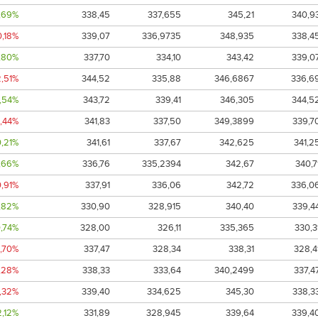
,69%
338,45
337,655
345,21
340,9
0,18%
339,07
336,9735
348,935
338,4
,80%
337,70
334,10
343,42
339,0
2,51%
344,52
335,88
346,6867
336,6
1,54%
343,72
339,41
346,305
344,5
0,44%
341,83
337,50
349,3899
339,7
0,21%
341,61
337,67
342,625
341,2
1,66%
336,76
335,2394
342,67
340,7
0,91%
337,91
336,06
342,72
336,0
,82%
330,90
328,915
340,40
339,4
,74%
328,00
326,11
335,365
330,3
2,70%
337,47
328,34
338,31
328,4
,28%
338,33
333,64
340,2499
337,4
0,32%
339,40
334,625
345,30
338,3
2,12%
331,89
328,945
339,64
339,4