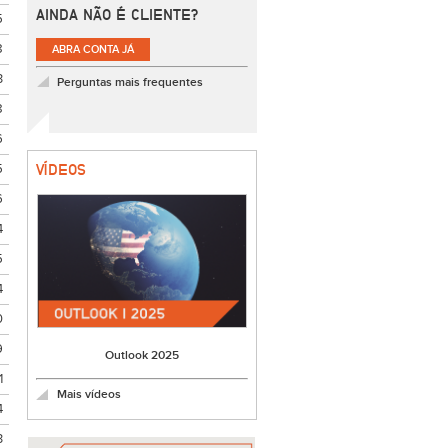
AINDA NÃO É CLIENTE?
5
8
ABRA CONTA JÁ
3
Perguntas mais frequentes
8
6
5
VÍDEOS
6
4
5
4
0
9
Outlook 2025
1
Mais vídeos
4
3