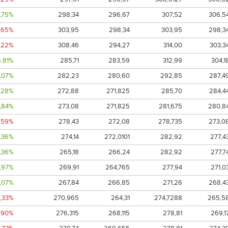
,75%
298,34
296,67
307,52
306,5
1,65%
303,95
298,34
303,95
298,3
,22%
308,46
294,27
314,00
303,3
5,81%
285,71
283,59
312,99
304,1
1,07%
282,23
280,60
292,85
287,4
1,28%
272,88
271,825
285,70
284,4
,84%
273,08
271,825
281,675
280,8
1,59%
278,43
272,08
278,735
273,0
,36%
274,14
272,0101
282,92
277,4
,36%
265,18
266,24
282,92
277,7
,97%
269,91
264,765
277,94
271,0
1,07%
267,84
266,85
271,26
268,4
1,33%
270,965
264,31
274,7288
265,5
1,90%
276,315
268,115
278,81
269,1