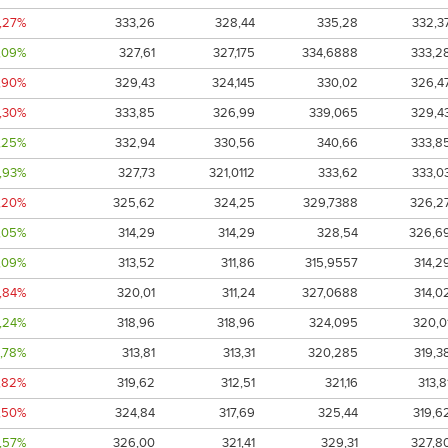
0,27%
333,26
328,44
335,28
332,3
,09%
327,61
327,175
334,6888
333,2
,90%
329,43
324,145
330,02
326,4
1,30%
333,85
326,99
339,065
329,4
,25%
332,94
330,56
340,66
333,8
1,93%
327,73
321,0112
333,62
333,0
,20%
325,62
324,25
329,7388
326,2
,05%
314,29
314,29
328,54
326,6
,09%
313,52
311,86
315,9557
314,2
1,84%
320,01
311,24
327,0688
314,0
,24%
318,96
318,96
324,095
320,0
1,78%
313,81
313,31
320,285
319,3
1,82%
319,62
312,51
321,16
313,8
,50%
324,84
317,69
325,44
319,6
1,57%
326,00
321,41
329,31
327,8