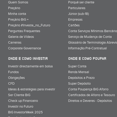
Quem Somos
Porquê ser cliente
Preçário
Particulares
Minha conta
Júnior (sub-18)
Preçário BiG +
Empresas
Preçário #Investe_no_Futuro
Cartões
Perguntas Frequentes
Conta Serviços Mínimos Bancário
Galeria de Vídeos
Serviço de Mudança de Conta
Carreiras
Glossário de Terminologia Abrevi
Corporate Governance
Informação Pré-Contratual
ONDE E COMO INVESTIR
ONDE E COMO POUPAR
Investir directamente em bolsa
Super Conta
Fundos
Renda Mensal
Obrigações
Depósitos a Prazo
CFD
Super Depósito
Ideias & estratégias para investir
Conta Poupança BiG Aforro
Ser Cliente BiG
Certificados de Aforro e Tesouro
Check up Financeiro
Direitos e Deveres - Depósitos
Investir no Futuro
BiG InvestorWeek 2025
;