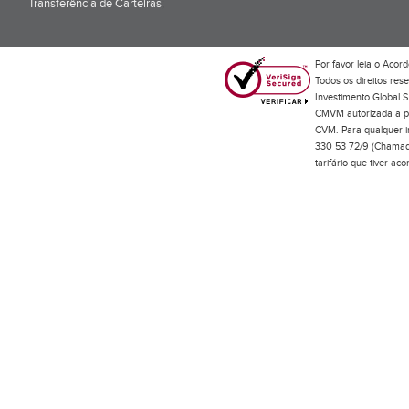
Transferência de Carteiras
;
Por favor leia o
Acord
Todos os direitos res
Investimento Global S
CMVM autorizada a pr
CVM. Para qualquer in
330 53 72/9 (Chamada
tarifário que tiver a