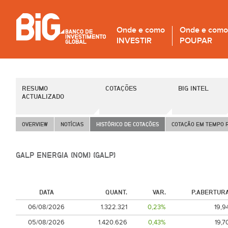
Onde e como
Onde e como
INVESTIR
POUPAR
RESUMO
COTAÇÕES
BIG INTEL
ACTUALIZADO
OVERVIEW
NOTÍCIAS
HISTÓRICO DE COTAÇÕES
COTAÇÃO EM TEMPO 
GALP ENERGIA (NOM) (GALP)
DATA
QUANT.
VAR.
P.ABERTUR
06/08/2026
1.322.321
0,23%
19,9
05/08/2026
1.420.626
0,43%
19,7