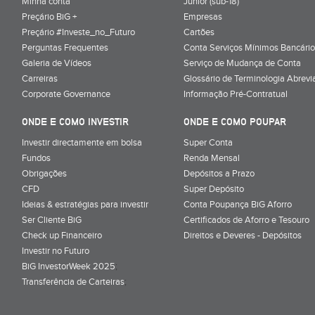
Minha conta
Júnior (sub-18)
Preçário BiG +
Empresas
Preçário #Investe_no_Futuro
Cartões
Perguntas Frequentes
Conta Serviços Mínimos Bancário
Galeria de Vídeos
Serviço de Mudança de Conta
Carreiras
Glossário de Terminologia Abrevi
Corporate Governance
Informação Pré-Contratual
ONDE E COMO INVESTIR
ONDE E COMO POUPAR
Investir directamente em bolsa
Super Conta
Fundos
Renda Mensal
Obrigações
Depósitos a Prazo
CFD
Super Depósito
Ideias & estratégias para investir
Conta Poupança BiG Aforro
Ser Cliente BiG
Certificados de Aforro e Tesouro
Check up Financeiro
Direitos e Deveres - Depósitos
Investir no Futuro
BiG InvestorWeek 2025
;
Transferência de Carteiras
;