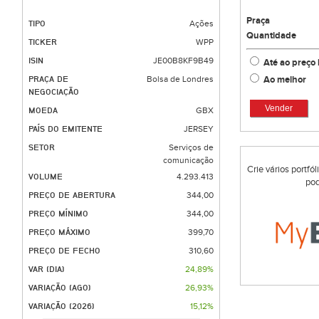
Praça
TIPO
Ações
Quantidade
TICKER
WPP
ISIN
JE00B8KF9B49
Até ao preço 
Ao melhor
PRAÇA DE
Bolsa de Londres
NEGOCIAÇÃO
Vender
MOEDA
GBX
PAÍS DO EMITENTE
JERSEY
SETOR
Serviços de
comunicação
Crie vários portfó
VOLUME
4.293.413
pod
PREÇO DE ABERTURA
344,00
PREÇO MÍNIMO
344,00
PREÇO MÁXIMO
399,70
PREÇO DE FECHO
310,60
VAR (DIA)
24,89%
VARIAÇÃO (AGO)
26,93%
VARIAÇÃO (2026)
15,12%