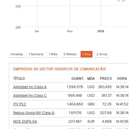
250
200
Set
Nov
2026
EMPRESAS DO SECTOR (SERVIÇOS DE COMUNICAÇÃO)
TÍTULO
QUANT.
MDA
PREÇO
HORA
Alphabet Inc Class A
1.599.076
USD
363,435
14:38:14
Alphabet Inc Class C
998.448
USD
361,37
14:38:14
ITV PLC
1.404.860
GBX
72,35
14:41:52
Nebius Group NV Class A
1.611.176
USD
207,68
14:38:14
NOS SGPS SA
207.487
EUR
4,888
14:41:06