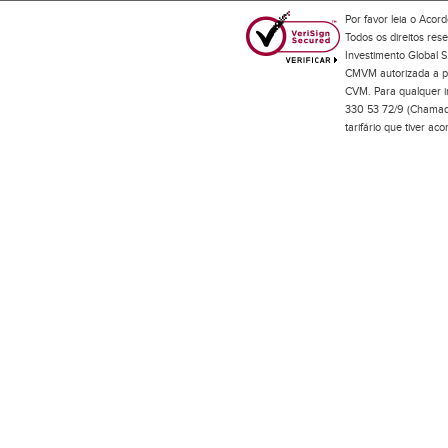
Por favor leia o
Acord
Todos os direitos res
Investimento Global S
CMVM autorizada a pr
CVM. Para qualquer in
330 53 72/9 (Chamada
tarifário que tiver a