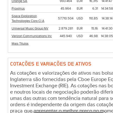
Orange SA
993.464
EUR
16,315
14:41:47
Proximus
45.964
EUR
6,31
14:34:58
Space Exploration
57.710.504
USD
110,85
14:38:14
Technologies Corp Cl A
Universal Music Group NV
2.879.281
EUR
15,16
14:41:30
Verizon Communications Inc
445.940
USD
46,98
14:38:05
Mais Títulos
COTAÇÕES E VARIAÇÕES DE ATIVOS
As cotações e valorizações de ativos nas bol
Inglaterra são fornecidas pela Cboe Europe E
Investment Exchange (RIE). As cotações nas bol
e noutros locais de negociação poderão difer
umas das outras com tendência natural para 
ordens é independente da origem das cotaçõ
praça que apresentar o melhor preço no mom