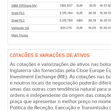
SBM OffShore NV
1.186.807
EUR
35,10
16:37:14
Shell PLC
3.315.784
EUR
38,78
16:35:13
Shell PLC
3.315.784
GBX
38,78
16:35:13
Vallourec SA
801.275
EUR
19,05
16:35:01
Mais Títulos
COTAÇÕES E VARIAÇÕES DE ATIVOS
As cotações e valorizações de ativos nas bol
Inglaterra são fornecidas pela Cboe Europe E
Investment Exchange (RIE). As cotações nas bol
e noutros locais de negociação poderão difer
umas das outras com tendência natural para 
ordens é independente da origem das cotaçõ
praça que apresentar o melhor preço no mom
Política de Receção, Execução e Transmissão 