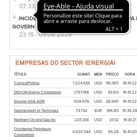
07:33 - 06.08.2026
INCIDENTE COM DRONE EM LEIPZIG É "NOVA 
GOVERN (...)
23:15 - 05.08.2026
EMPRESAS DO SECTOR (ENERGIA)
TÍTULO
QUANT.
MDA
PREÇO
HORA
ConocoPhillips
1.224.438
USD
116,365
16:41:22
DEVON Energy Corporation
1.757.198
USD
43,103
16:41:22
Equinor ASA ADR
509.676
USD
38,995
16:41:22
Gaztransport et Technigaz
73.742
EUR
196,80
16:35:2
Northern Oil and Gas Inc
233.334
USD
20,12
16:41:21
Occidental Petroleum
4.620.544
USD
56,28
16:41:20
Corporation