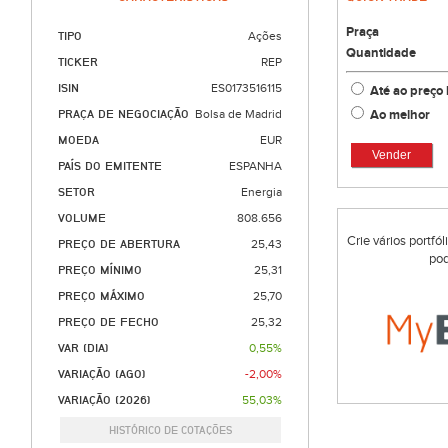
Praça
TIPO
Ações
Quantidade
TICKER
REP
ISIN
ES0173516115
Até ao preço 
Ao melhor
PRAÇA DE NEGOCIAÇÃO
Bolsa de Madrid
MOEDA
EUR
Vender
PAÍS DO EMITENTE
ESPANHA
SETOR
Energia
VOLUME
808.656
Crie vários portfó
PREÇO DE ABERTURA
25,43
pod
PREÇO MÍNIMO
25,31
PREÇO MÁXIMO
25,70
PREÇO DE FECHO
25,32
VAR (DIA)
0,55%
VARIAÇÃO (AGO)
-2,00%
VARIAÇÃO (2026)
55,03%
HISTÓRICO DE COTAÇÕES