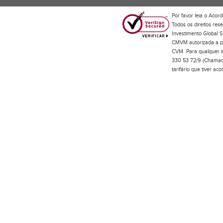
Por favor leia o
Acord
Todos os direitos res
Investimento Global S
CMVM autorizada a pr
CVM. Para qualquer in
330 53 72/9 (Chamada
tarifário que tiver a