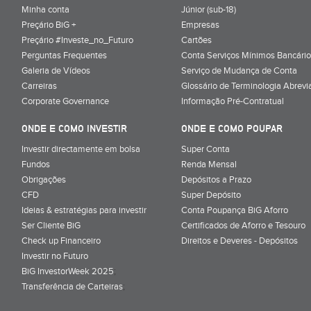
Minha conta
Júnior (sub-18)
Preçário BiG +
Empresas
Preçário #Investe_no_Futuro
Cartões
Perguntas Frequentes
Conta Serviços Mínimos Bancário
Galeria de Vídeos
Serviço de Mudança de Conta
Carreiras
Glossário de Terminologia Abrevi
Corporate Governance
Informação Pré-Contratual
ONDE E COMO INVESTIR
ONDE E COMO POUPAR
Investir directamente em bolsa
Super Conta
Fundos
Renda Mensal
Obrigações
Depósitos a Prazo
CFD
Super Depósito
Ideias & estratégias para investir
Conta Poupança BiG Aforro
Ser Cliente BiG
Certificados de Aforro e Tesouro
Check up Financeiro
Direitos e Deveres - Depósitos
Investir no Futuro
BiG InvestorWeek 2025
;
Transferência de Carteiras
;