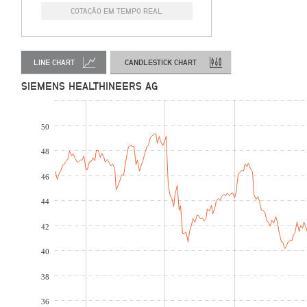
COTAÇÃO EM TEMPO REAL
LINE CHART
CANDLESTICK CHART
SIEMENS HEALTHINEERS AG
50
48
46
44
42
40
38
36