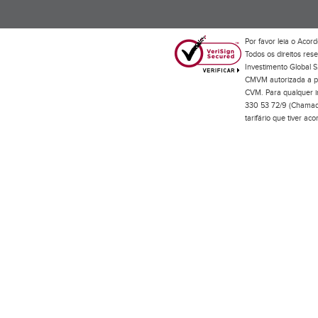
Por favor leia o
Acord
Todos os direitos res
Investimento Global S
CMVM autorizada a pr
CVM. Para qualquer in
330 53 72/9 (Chamada
tarifário que tiver a