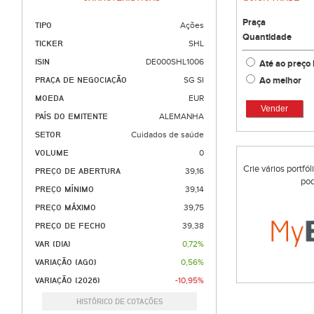
Praça
TIPO
Ações
Quantidade
TICKER
SHL
ISIN
DE000SHL1006
Até ao preço 
Ao melhor
PRAÇA DE NEGOCIAÇÃO
SG SI
MOEDA
EUR
Vender
PAÍS DO EMITENTE
ALEMANHA
SETOR
Cuidados de saúde
VOLUME
0
Crie vários portfó
PREÇO DE ABERTURA
39,16
pod
PREÇO MÍNIMO
39,14
PREÇO MÁXIMO
39,75
PREÇO DE FECHO
39,38
VAR (DIA)
0,72%
VARIAÇÃO (AGO)
0,56%
VARIAÇÃO (2026)
-10,95%
HISTÓRICO DE COTAÇÕES