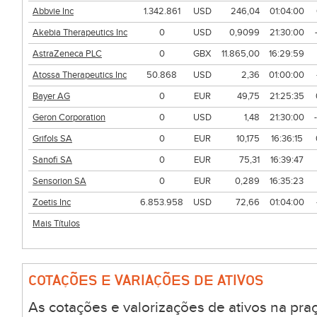
Abbvie Inc
1.342.861
USD
246,04
01:04:00
Akebia Therapeutics Inc
0
USD
0,9099
21:30:00
AstraZeneca PLC
0
GBX
11.865,00
16:29:59
Atossa Therapeutics Inc
50.868
USD
2,36
01:00:00
Bayer AG
0
EUR
49,75
21:25:35
Geron Corporation
0
USD
1,48
21:30:00
Grifols SA
0
EUR
10,175
16:36:15
Sanofi SA
0
EUR
75,31
16:39:47
Sensorion SA
0
EUR
0,289
16:35:23
Zoetis Inc
6.853.958
USD
72,66
01:04:00
Mais Títulos
COTAÇÕES E VARIAÇÕES DE ATIVOS
As cotações e valorizações de ativos na pra