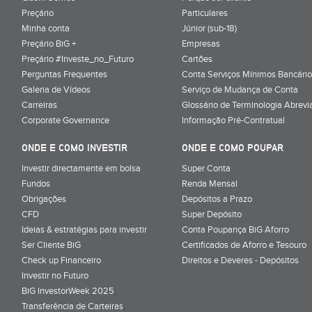
Preçário
Particulares
Minha conta
Júnior (sub-18)
Preçário BiG +
Empresas
Preçário #Investe_no_Futuro
Cartões
Perguntas Frequentes
Conta Serviços Mínimos Bancário
Galeria de Vídeos
Serviço de Mudança de Conta
Carreiras
Glossário de Terminologia Abrevi
Corporate Governance
Informação Pré-Contratual
ONDE E COMO INVESTIR
ONDE E COMO POUPAR
Investir directamente em bolsa
Super Conta
Fundos
Renda Mensal
Obrigações
Depósitos a Prazo
CFD
Super Depósito
Ideias & estratégias para investir
Conta Poupança BiG Aforro
Ser Cliente BiG
Certificados de Aforro e Tesouro
Check up Financeiro
Direitos e Deveres - Depósitos
Investir no Futuro
BiG InvestorWeek 2025
;
Transferência de Carteiras
;