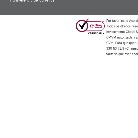
Transferência de Carteiras
;
Por favor leia o
Acord
Todos os direitos res
Investimento Global S
CMVM autorizada a pr
CVM. Para qualquer in
330 53 72/9 (Chamada
tarifário que tiver a