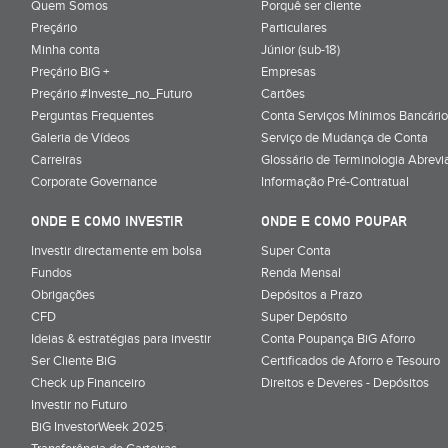
Quem Somos
Porquê ser cliente
Preçário
Particulares
Minha conta
Júnior (sub-18)
Preçário BiG +
Empresas
Preçário #Investe_no_Futuro
Cartões
Perguntas Frequentes
Conta Serviços Mínimos Bancário
Galeria de Vídeos
Serviço de Mudança de Conta
Carreiras
Glossário de Terminologia Abrevi
Corporate Governance
Informação Pré-Contratual
ONDE E COMO INVESTIR
ONDE E COMO POUPAR
Investir directamente em bolsa
Super Conta
Fundos
Renda Mensal
Obrigações
Depósitos a Prazo
CFD
Super Depósito
Ideias & estratégias para investir
Conta Poupança BiG Aforro
Ser Cliente BiG
Certificados de Aforro e Tesouro
Check up Financeiro
Direitos e Deveres - Depósitos
Investir no Futuro
BiG InvestorWeek 2025
;