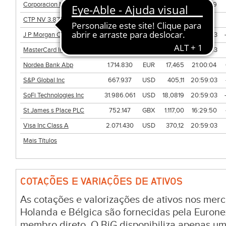
Corporacion Mapfre SA
838.911
EUR
4,46
16:29:59
CTP NV 3.875 11/21/2032
-
EUR
-
-
J P Morgan Chase & Co
2.239.177
USD
356,31
20:59:03
MasterCard Inc Class A
1.127.252
USD
576,03
20:59:03
Nordea Bank Abp
1.714.830
EUR
17,465
21:00:04
S&P Global Inc
667.937
USD
405,11
20:59:03
SoFi Technologies Inc
31.986.061
USD
18,0819
20:59:03
St James s Place PLC
752.147
GBX
1.117,00
16:29:50
Visa Inc Class A
2.071.430
USD
370,12
20:59:03
Mais Títulos
COTAÇÕES E VARIAÇÕES DE ATIVOS
As cotações e valorizações de ativos nos merc
Holanda e Bélgica são fornecidas pela Euronex
membro direto. O BiG disponibiliza apenas u