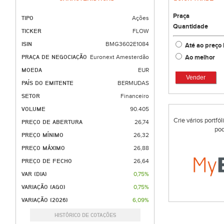
Praça
TIPO
Ações
Quantidade
TICKER
FLOW
ISIN
BMG3602E1084
Até ao preço 
Ao melhor
PRAÇA DE NEGOCIAÇÃO
Euronext Amesterdão
MOEDA
EUR
Vender
PAÍS DO EMITENTE
BERMUDAS
SETOR
Financeiro
VOLUME
90.405
Crie vários portfó
PREÇO DE ABERTURA
26,74
pod
PREÇO MÍNIMO
26,32
PREÇO MÁXIMO
26,88
PREÇO DE FECHO
26,64
VAR (DIA)
0,75%
VARIAÇÃO (AGO)
0,75%
VARIAÇÃO (2026)
6,09%
HISTÓRICO DE COTAÇÕES