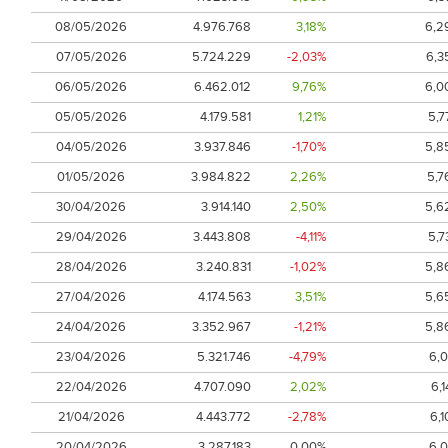
08/05/2026
4.976.768
3,18%
6,2
07/05/2026
5.724.229
-2,03%
6,3
06/05/2026
6.462.012
9,76%
6,0
05/05/2026
4.179.581
1,21%
5,7
04/05/2026
3.937.846
-1,70%
5,8
01/05/2026
3.984.822
2,26%
5,7
30/04/2026
3.914.140
2,50%
5,6
29/04/2026
3.443.808
-4,11%
5,7
28/04/2026
3.240.831
-1,02%
5,8
27/04/2026
4.174.563
3,51%
5,6
24/04/2026
3.352.967
-1,21%
5,8
23/04/2026
5.321.746
-4,79%
6,0
22/04/2026
4.707.090
2,02%
6,1
21/04/2026
4.443.772
-2,78%
6,1
20/04/2026
3.287.183
0,00%
6,0