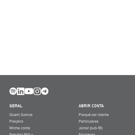
GERAL
ABRIR CONTA
Quem Somos
Porquê ser cliente
Preçário
Particulares
Minha conta
Júnior (sub-18)
Preçário BiG +
Empresas