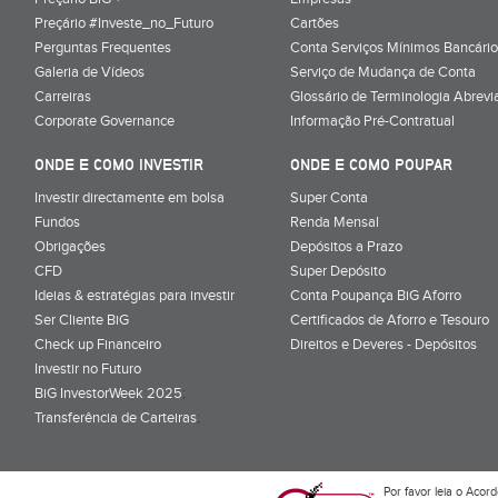
Preçário #Investe_no_Futuro
Cartões
Perguntas Frequentes
Conta Serviços Mínimos Bancário
Galeria de Vídeos
Serviço de Mudança de Conta
Carreiras
Glossário de Terminologia Abrevi
Corporate Governance
Informação Pré-Contratual
ONDE E COMO INVESTIR
ONDE E COMO POUPAR
Investir directamente em bolsa
Super Conta
Fundos
Renda Mensal
Obrigações
Depósitos a Prazo
CFD
Super Depósito
Ideias & estratégias para investir
Conta Poupança BiG Aforro
Ser Cliente BiG
Certificados de Aforro e Tesouro
Check up Financeiro
Direitos e Deveres - Depósitos
Investir no Futuro
BiG InvestorWeek 2025
;
Transferência de Carteiras
;
Por favor leia o
Acord