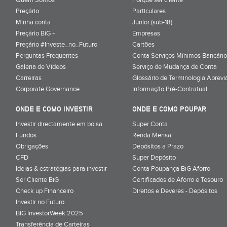
Preçário
Particulares
Minha conta
Júnior (sub-18)
Preçário BiG +
Empresas
Preçário #Investe_no_Futuro
Cartões
Perguntas Frequentes
Conta Serviços Mínimos Bancário
Galeria de Vídeos
Serviço de Mudança de Conta
Carreiras
Glossário de Terminologia Abrevi
Corporate Governance
Informação Pré-Contratual
ONDE E COMO INVESTIR
ONDE E COMO POUPAR
Investir directamente em bolsa
Super Conta
Fundos
Renda Mensal
Obrigações
Depósitos a Prazo
CFD
Super Depósito
Ideias & estratégias para investir
Conta Poupança BiG Aforro
Ser Cliente BiG
Certificados de Aforro e Tesouro
Check up Financeiro
Direitos e Deveres - Depósitos
Investir no Futuro
BiG InvestorWeek 2025
;
Transferência de Carteiras
;