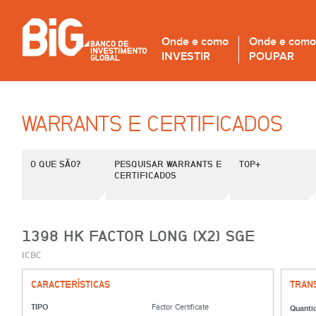
Onde e como
Onde e como
INVESTIR
POUPAR
WARRANTS E CERTIFICADOS
O QUE SÃO?
PESQUISAR WARRANTS E
TOP+
CERTIFICADOS
1398 HK FACTOR LONG (X2) SGE
ICBC
CARACTERÍSTICAS
TRAN
TIPO
Factor Certificate
Quanti