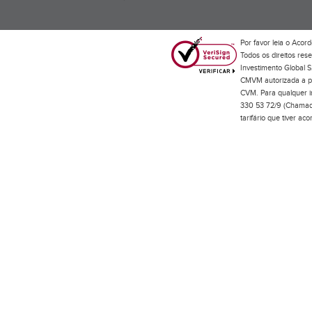
Por favor leia o
Acord
Todos os direitos res
Investimento Global S
CMVM autorizada a pr
CVM. Para qualquer in
330 53 72/9 (Chamada
tarifário que tiver a