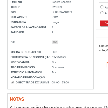
EMITENTE
Société Générale
TICKER
SW1QC9
At
ISIN
DE000SW1QC99
Ao
SUBJACENTE
ICBC
ESTRATÉGIA
Longa
V
FACTOR DE ALAVANCAGEM
2
PARIDADE
1
DIF
Crie a
cotaçõ
MOEDA DE SUBJACENTE
HKD
PRIMEIRO DIA DE NEGOCIAÇÃO
02-08-2023
RISCO CAMBIAL
Sim
TIPO DE EXERCÍCIO
Financeiro
EXERCÍCIO AUTOMÁTICO
Sim
HORÁRIO DE NEGOCIAÇÃO:
DIRECT TRADE EXCLUSIVE
08h00 - 21h00
NOTAS
A transmissão de ordens através da praça Di