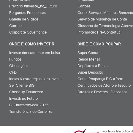
Preçário #Investe_no_Futuro
Cartões
Perguntas Frequentes
Conta Serviços Mínimos Bancário
Galeria de Vídeos
Serviço de Mudança de Conta
Carreiras
Glossário de Terminologia Abrevi
Corporate Governance
Informação Pré-Contratual
ONDE E COMO INVESTIR
ONDE E COMO POUPAR
Investir directamente em bolsa
Super Conta
Fundos
Renda Mensal
Obrigações
Depósitos a Prazo
CFD
Super Depósito
Ideias & estratégias para investir
Conta Poupança BiG Aforro
Ser Cliente BiG
Certificados de Aforro e Tesouro
Check up Financeiro
Direitos e Deveres - Depósitos
Investir no Futuro
BiG InvestorWeek 2025
;
Transferência de Carteiras
;
Por favor leia o
Acord