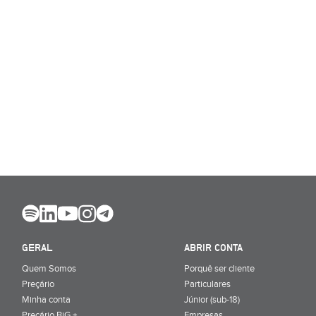
GERAL
ABRIR CONTA
Quem Somos
Porquê ser cliente
Preçário
Particulares
Minha conta
Júnior (sub-18)
Preçário BiG +
Empresas