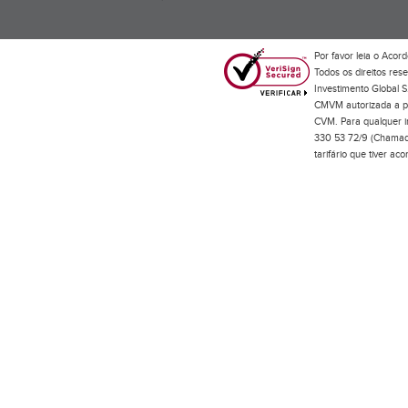
Por favor leia o
Acord
Todos os direitos res
Investimento Global S
CMVM autorizada a pr
CVM. Para qualquer in
330 53 72/9 (Chamada
tarifário que tiver a