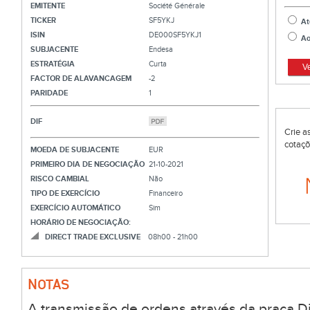
EMITENTE
Société Générale
TICKER
SF5YKJ
At
ISIN
DE000SF5YKJ1
Ao
SUBJACENTE
Endesa
ESTRATÉGIA
Curta
V
FACTOR DE ALAVANCAGEM
-2
PARIDADE
1
DIF
Crie a
cotaçõ
MOEDA DE SUBJACENTE
EUR
PRIMEIRO DIA DE NEGOCIAÇÃO
21-10-2021
RISCO CAMBIAL
Não
TIPO DE EXERCÍCIO
Financeiro
EXERCÍCIO AUTOMÁTICO
Sim
HORÁRIO DE NEGOCIAÇÃO:
DIRECT TRADE EXCLUSIVE
08h00 - 21h00
NOTAS
A transmissão de ordens através da praça Di