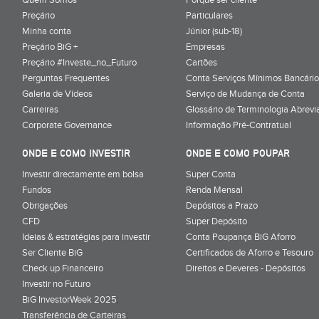
Preçário
Particulares
Minha conta
Júnior (sub-18)
Preçário BiG +
Empresas
Preçário #Investe_no_Futuro
Cartões
Perguntas Frequentes
Conta Serviços Mínimos Bancário
Galeria de Vídeos
Serviço de Mudança de Conta
Carreiras
Glossário de Terminologia Abrevi
Corporate Governance
Informação Pré-Contratual
ONDE E COMO INVESTIR
ONDE E COMO POUPAR
Investir directamente em bolsa
Super Conta
Fundos
Renda Mensal
Obrigações
Depósitos a Prazo
CFD
Super Depósito
Ideias & estratégias para investir
Conta Poupança BiG Aforro
Ser Cliente BiG
Certificados de Aforro e Tesouro
Check up Financeiro
Direitos e Deveres - Depósitos
Investir no Futuro
BiG InvestorWeek 2025
;
Transferência de Carteiras
;