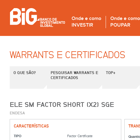
Onde e como
Onde e como
INVESTIR
POUPAR
WARRANTS E CERTIFICADOS
O QUE SÃO?
PESQUISAR WARRANTS E
TOP+
CERTIFICADOS
ELE SM FACTOR SHORT (X2) SGE
ENDESA
CARACTERÍSTICAS
TRAN
TIPO
Factor Certificate
Quanti