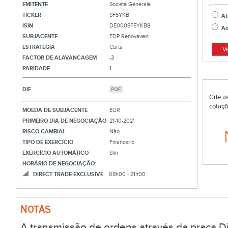
EMITENTE
Société Générale
TICKER
SF5YKB
At
ISIN
DE000SF5YKB8
Ao
SUBJACENTE
EDP Renovaveis
ESTRATÉGIA
Curta
V
FACTOR DE ALAVANCAGEM
-3
PARIDADE
1
DIF
Crie a
cotaçõ
MOEDA DE SUBJACENTE
EUR
PRIMEIRO DIA DE NEGOCIAÇÃO
21-10-2021
RISCO CAMBIAL
Não
TIPO DE EXERCÍCIO
Financeiro
EXERCÍCIO AUTOMÁTICO
Sim
HORÁRIO DE NEGOCIAÇÃO:
DIRECT TRADE EXCLUSIVE
08h00 - 21h00
NOTAS
A transmissão de ordens através da praça Di