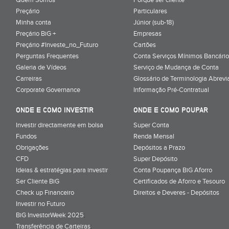
Preçário
Particulares
Minha conta
Júnior (sub-18)
Preçário BiG +
Empresas
Preçário #Investe_no_Futuro
Cartões
Perguntas Frequentes
Conta Serviços Mínimos Bancário
Galeria de Vídeos
Serviço de Mudança de Conta
Carreiras
Glossário de Terminologia Abrevi
Corporate Governance
Informação Pré-Contratual
ONDE E COMO INVESTIR
ONDE E COMO POUPAR
Investir directamente em bolsa
Super Conta
Fundos
Renda Mensal
Obrigações
Depósitos a Prazo
CFD
Super Depósito
Ideias & estratégias para investir
Conta Poupança BiG Aforro
Ser Cliente BiG
Certificados de Aforro e Tesouro
Check up Financeiro
Direitos e Deveres - Depósitos
Investir no Futuro
BiG InvestorWeek 2025
;
Transferência de Carteiras
;