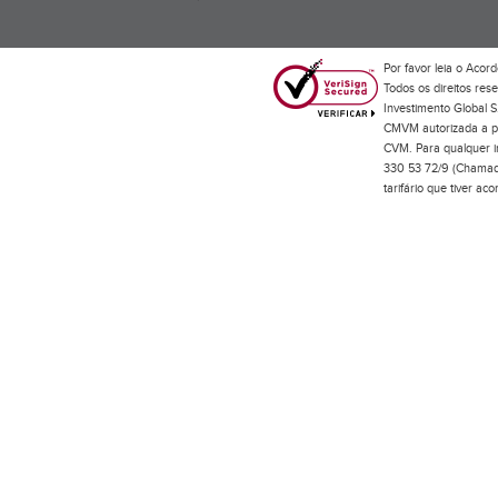
Por favor leia o
Acord
Todos os direitos res
Investimento Global S
CMVM autorizada a pr
CVM. Para qualquer in
330 53 72/9 (Chamada
tarifário que tiver a