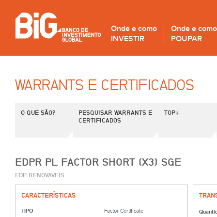
Onde e como
Onde e como
INVESTIR
POUPAR
WARRANTS E CERTIFICADOS
O QUE SÃO?
PESQUISAR WARRANTS E
TOP+
CERTIFICADOS
EDPR PL FACTOR SHORT (X3) SGE
EDP RENOVAVEIS
CARACTERÍSTICAS
TRAN
TIPO
Factor Certificate
Quanti