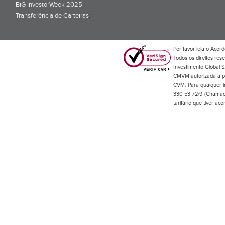
BiG InvestorWeek 2025
;
Transferência de Carteiras
;
Por favor leia o
Acord
Todos os direitos res
Investimento Global S
CMVM autorizada a pr
CVM. Para qualquer in
330 53 72/9 (Chamada
tarifário que tiver a