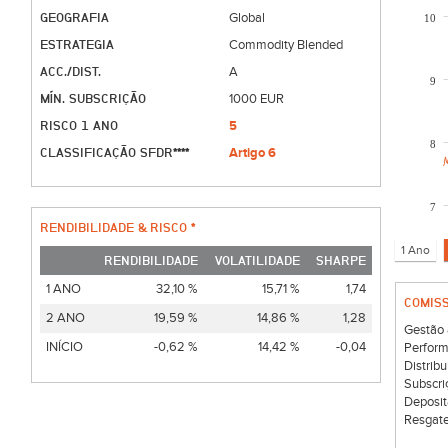
GEOGRAFIA
Global
10
ESTRATEGIA
Commodity Blended
ACC./DIST.
A
9
MÍN. SUBSCRIÇÃO
1000 EUR
RISCO 1 ANO
5
8
CLASSIFICAÇÃO SFDR****
Artigo 6
7
RENDIBILIDADE & RISCO *
RENDIBILIDADE
VOLATILIDADE
SHARPE
1 ANO
32,10 %
15,71 %
1,74
COMIS
2 ANO
19,59 %
14,86 %
1,28
Gestão 
INÍCIO
-0,62 %
14,42 %
-0,04
Perform
Distribu
Subscri
Deposit
Resgate