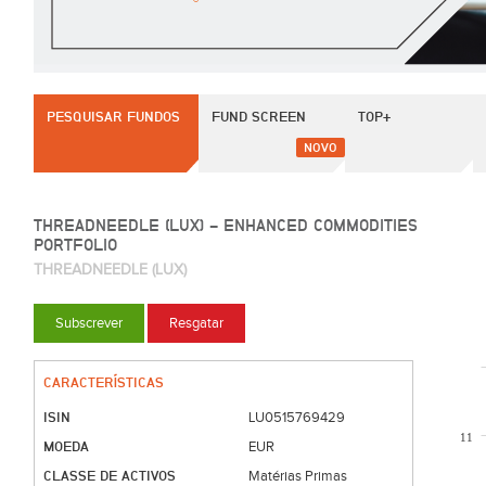
PESQUISAR FUNDOS
FUND SCREEN
TOP+
NOVO
THREADNEEDLE (LUX) - ENHANCED COMMODITIES
PORTFOLIO
THREADNEEDLE (LUX)
Subscrever
Resgatar
CARACTERÍSTICAS
ISIN
LU0515769429
11
MOEDA
EUR
CLASSE DE ACTIVOS
Matérias Primas