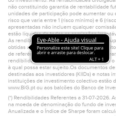
do investimento. As rentabilidades divulgad
não constituindo garantia de rentabilidade fu
unidades de participação pode aumentar ou d
risco que varia entre 1 (risco mínimo) e 6 (ris
apresentadas não incluem qualquer comissão
estão líquidas de todas as comissões imputá
As rendibilidades divulgadas para prazos sup
obtidas caso o investimento tivesse sido feit
de referência. O investidor deverá considerar
rendibilidades apresentadas não reflectem o 
à qual possa estar sujeito.Os documentos d
destinadas aos investidores (KIIDs) e notas 
instituições de investimento colectivo estão 
www.BiG.pt ou aos balcões do Banco de Inves
(*) Rendibilidades Referentes a 31-07-2026. 
na moeda de denominação do fundo de invest
Anualizada e o Índice de Sharpe foram calcul