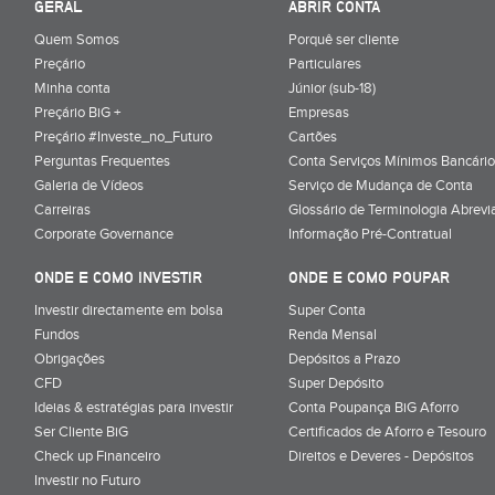
GERAL
ABRIR CONTA
Quem Somos
Porquê ser cliente
Preçário
Particulares
Minha conta
Júnior (sub-18)
Preçário BiG +
Empresas
Preçário #Investe_no_Futuro
Cartões
Perguntas Frequentes
Conta Serviços Mínimos Bancário
Galeria de Vídeos
Serviço de Mudança de Conta
Carreiras
Glossário de Terminologia Abrevi
Corporate Governance
Informação Pré-Contratual
ONDE E COMO INVESTIR
ONDE E COMO POUPAR
Investir directamente em bolsa
Super Conta
Fundos
Renda Mensal
Obrigações
Depósitos a Prazo
CFD
Super Depósito
Ideias & estratégias para investir
Conta Poupança BiG Aforro
Ser Cliente BiG
Certificados de Aforro e Tesouro
Check up Financeiro
Direitos e Deveres - Depósitos
Investir no Futuro