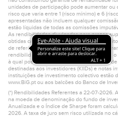
não constituindo garantia de rentabilidade fu
unidades de participação pode aumentar ou d
risco que varia entre 1 (risco mínimo) e 6 (ris
apresentadas não incluem qualquer comissão
estão líquidas de todas as comissões imputá
As rendibilidades divulgadas para prazos sup
obtidas caso o investimento tivesse sido feit
de referência. O investidor deverá considerar
rendibilidades apresentadas não reflectem o 
à qual possa estar sujeito.Os documentos d
destinadas aos investidores (KIIDs) e notas 
instituições de investimento colectivo estão 
www.BiG.pt ou aos balcões do Banco de Inves
(*) Rendibilidades Referentes a 22-07-2026. 
na moeda de denominação do fundo de invest
Anualizada e o Índice de Sharpe foram calcu
2026. A taxa de juro sem risco utilizada no cá