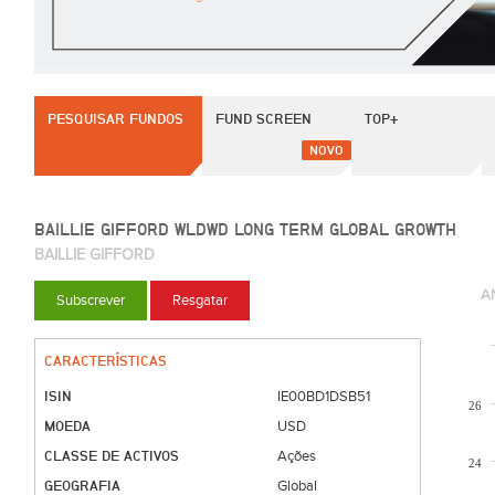
PESQUISAR FUNDOS
FUND SCREEN
TOP+
NOVO
BAILLIE GIFFORD WLDWD LONG TERM GLOBAL GROWTH
BAILLIE GIFFORD
A
Subscrever
Resgatar
CARACTERÍSTICAS
ISIN
IE00BD1DSB51
26
MOEDA
USD
CLASSE DE ACTIVOS
Ações
24
GEOGRAFIA
Global