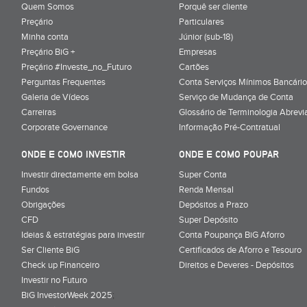
Quem Somos
Porquê ser cliente
Preçário
Particulares
Minha conta
Júnior (sub-18)
Preçário BiG +
Empresas
Preçário #Investe_no_Futuro
Cartões
Perguntas Frequentes
Conta Serviços Mínimos Bancário
Galeria de Vídeos
Serviço de Mudança de Conta
Carreiras
Glossário de Terminologia Abrevi
Corporate Governance
Informação Pré-Contratual
ONDE E COMO INVESTIR
ONDE E COMO POUPAR
Investir directamente em bolsa
Super Conta
Fundos
Renda Mensal
Obrigações
Depósitos a Prazo
CFD
Super Depósito
Ideias & estratégias para investir
Conta Poupança BiG Aforro
Ser Cliente BiG
Certificados de Aforro e Tesouro
Check up Financeiro
Direitos e Deveres - Depósitos
Investir no Futuro
BiG InvestorWeek 2025
;