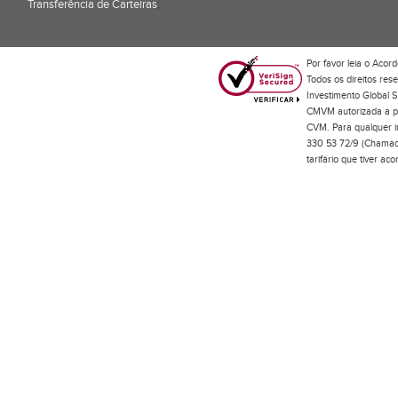
Transferência de Carteiras
;
Por favor leia o
Acord
Todos os direitos res
Investimento Global S
CMVM autorizada a pr
CVM. Para qualquer in
330 53 72/9 (Chamada
tarifário que tiver a